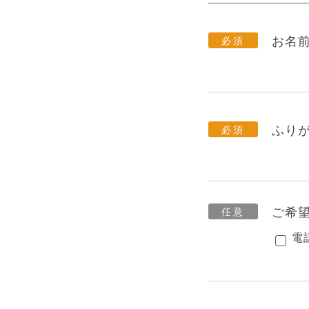
お名
ふり
ご希
電