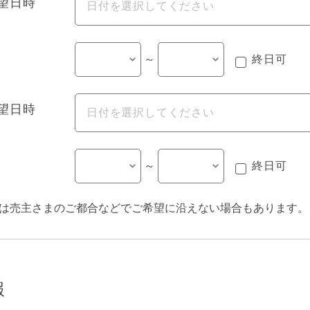
望日時
～
終日可
望日時
～
終日可
は売主さまのご都合などでご希望に沿えない場合もあります。
報