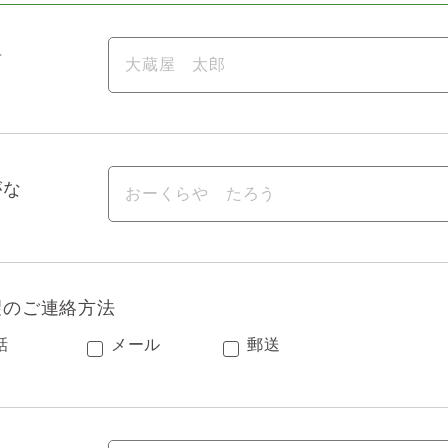
前
がな
望のご連絡方法
話
メール
郵送