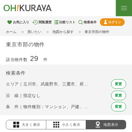
お気に入り
閲覧履歴
比較リスト
検索条件
ログイン
ホーム
買いたい
地図から探す
東京市部の物件
東京市部の物件
29
該当物件数
件
検索条件
エリア｜立川市、武蔵野市、三鷹市、府中市、調布市、小金井市、小平市、日野市、東村山市、国分寺市、国立市、狛江市、東大和市、東久留米市、多摩市、稲城市、西東京市
変更
沿 線｜指定なし
変更
条 件｜物件種別：マンション、戸建、土地
変更
大きく表示
小さく表示
地図表示