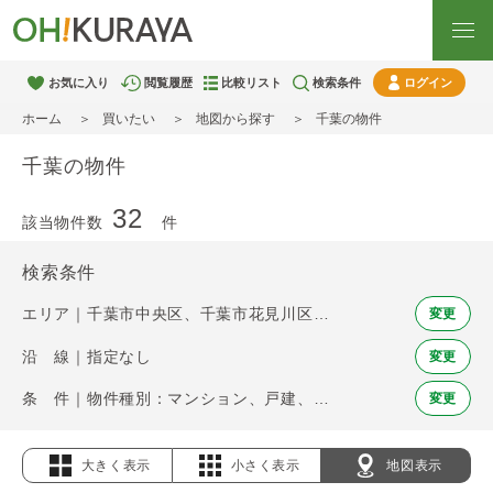
お気に入り
閲覧履歴
比較リスト
検索条件
ログイン
ホーム
買いたい
地図から探す
千葉の物件
千葉の物件
32
該当物件数
件
検索条件
エリア｜千葉市中央区、千葉市花見川区、千葉市稲毛区、千葉市若葉区、千葉市緑区、千葉市美浜区、市川市、船橋市、松戸市、習志野市、柏市、流山市、浦安市、印西市
変更
沿 線｜指定なし
変更
条 件｜物件種別：マンション、戸建、土地
変更
大きく表示
小さく表示
地図表示