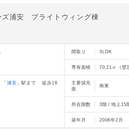
ーズ浦安 ブライトウィング棟
尻
間取り
3LDK
専有面積
70.21㎡（壁
線
「
浦安
」駅まで 徒歩18
主要採光
南東
面
所在階数
3階 / 地上1
築年月
2006年2月