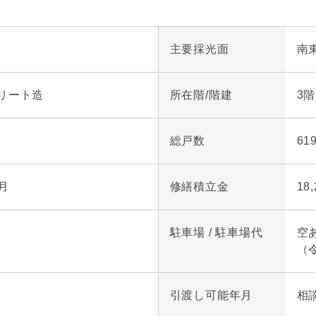
主要採光面
南
リート造
所在階/階建
3階
総戸数
61
 月
修繕積立金
18
駐車場 / 駐車場代
（
引渡し可能年月
相