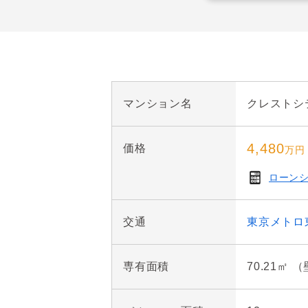
● 3LDK＋ビッグウォーク
● 約2mの奥行きのあるバル
● アウトフレーム工法のた
● 雨の日などに心強い浴室
● リビング・ダイニングに
マンション名
クレストシ
4,480
価格
万円
ローン
交通
東京メトロ
専有面積
70.21㎡ 