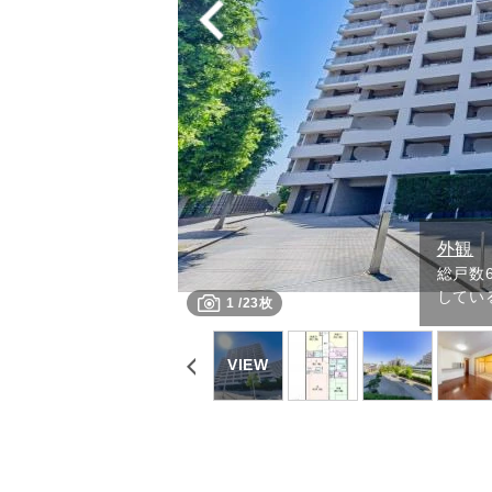
外観
総戸数
してい
1
/
23枚