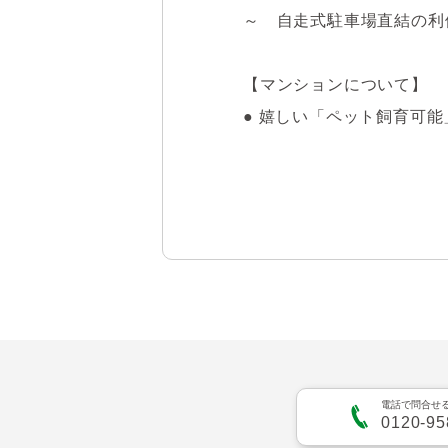
～　自走式駐車場直結の利便
【マンションについて】

● 嬉しい「ペット飼育可能
● 不在時にも荷物が受け取れ
● 24時間有人管理・「管
● 敷地内自走式駐車場　専
● 充実の共用設備(一部有償
・キッズルーム・パーティ
・ライブラリー・ゲストル
　※施設使用料がかかる場
【お部屋について】

電話で問合せ
0120-95
● 3階部分につき、自走式