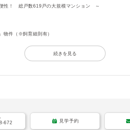
性！　総戸数619戸の大規模マンション　～

」物件（※飼育細則有）

る宅配BOX付

理体制良好」なマンション

続きを見る
用使用権付（無償）

となります)

ールーム・ヒーリングルーム

ーム・フィットネススタジオ

合があります

る
見学予約
8-672
駐車場直結の利便性
