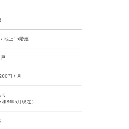
東
 / 地上15階建
9戸
,200円 / 月
空あり
令和8年5月現在）
談