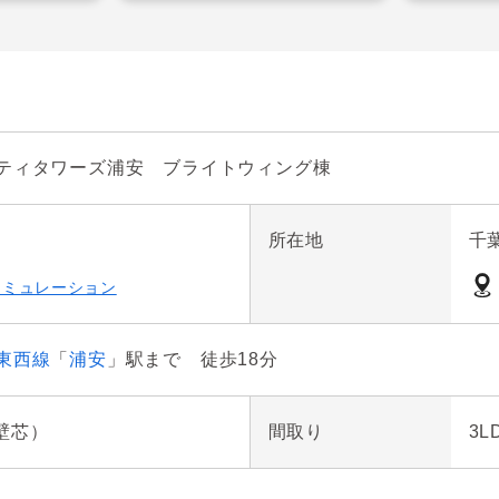
インクローゼット

コニー

め、居住空間を広く使えます。

乾燥機付

はTES温水式床暖房付
ティタワーズ浦安 ブライトウィング棟
所在地
千
シミュレーション
東西線
「
浦安
」駅まで 徒歩18分
（壁芯）
間取り
3L