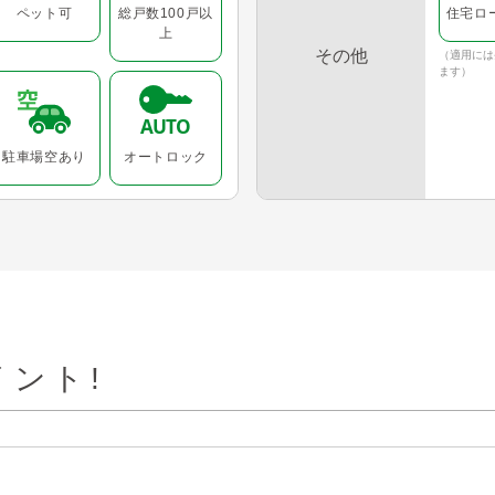
ペット可
総戸数100戸以
住宅ロ
上
その他
（適用には
ます）
駐車場空あり
オートロック
ント!