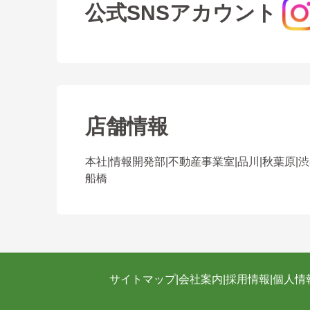
公式SNSアカウント
店舗情報
本社
|
情報開発部
|
不動産事業室
|
品川
|
秋葉原
|
渋
船橋
サイトマップ
|
会社案内
|
採用情報
|
個人情