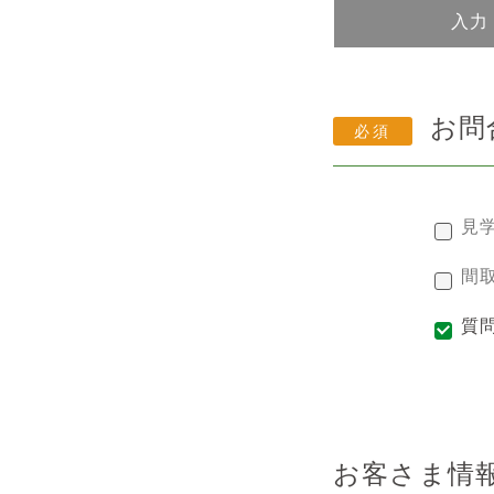
入力
お問
見
間
質
お客さま情