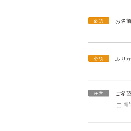
お名
ふり
ご希
電