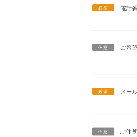
電話
ご希
メー
ご住