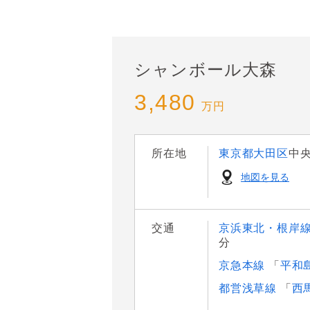
シャンボール大森
3,480
万円
所在地
東京都大田区
中
地図を見る
交通
京浜東北・根岸
分
京急本線
「
平和
都営浅草線
「
西