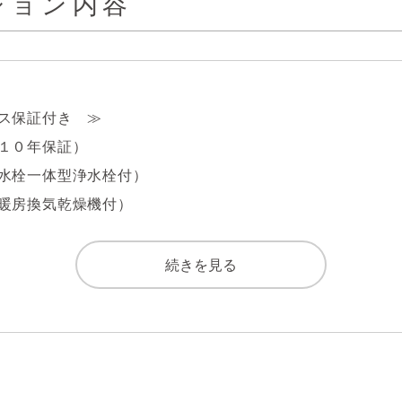
ション内容
徒歩20分

で徒歩20分

ス保証付き　≫

１０年保証）

があり、お料理がはかどりそうなシステムキッチン。収納ス
水栓一体型浄水栓付）

暖房換気乾燥機付）

乾燥機付。洗濯物を乾かすだけでなく、カビ防止にもなる嬉
付）

続きを見る
ンでセキュリティ面にも配慮。

の心配の少ない住戸です。
