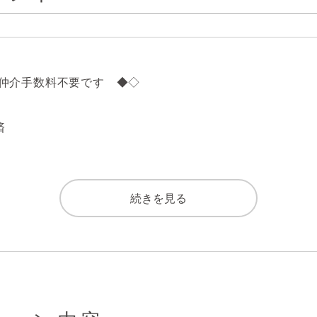
仲介手数料不要です　◆◇



るペット飼育可マンション（飼育細則有）

続きを見る
ュニティ。

徒歩15分
