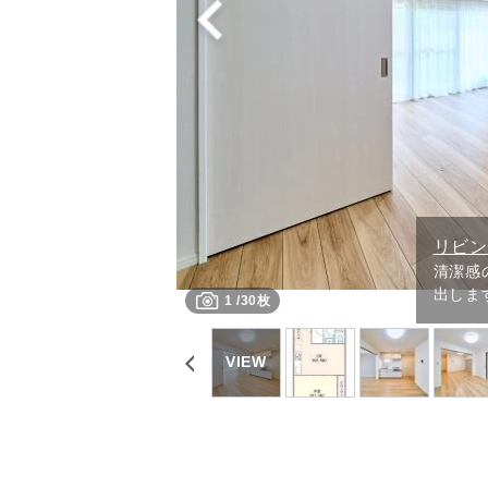
リビ
清潔感
出しま
1
/
30枚