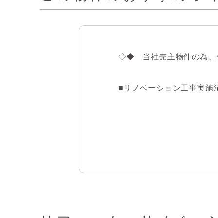
◇◆　当社売主物件の為、
■リノベーション工事実施済
■大切な愛犬愛猫とくらせ
■総戸数241戸のビッグコミ
【交通アクセス】

・京浜東北線「大森」駅まで