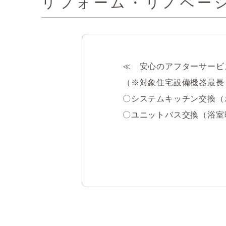
リフォーム・リノベー
・京急本線「平和島」駅まで
・都営浅草線「西馬込」駅ま
≪　安心のアフターサービ
【マンションについて】

（※対象住宅設備機器最長
・広々とした作業スペース
〇システムキッチン交換（
〇ユニットバス交換（浴室
・雨の日などに心強い浴室
〇トイレ交換（温水洗浄便座
〇洗面化粧台交換

・ＴＶモニタ付インターホ
〇クロス張替（壁、天井）

〇フローリング張替

・１階のため、階下への音
〇建具交換

〇給湯器交換

【共用部修繕実施履歴】
