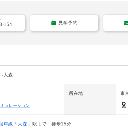
更新工事実施

（室内側で交換可能な箇所）

る
見学予約
管更新工事実施

8-154
修繕（屋上防水、鉄部塗装）工事実施
ル大森
所在地
東
シミュレーション
根岸線
「
大森
」駅まで 徒歩15分