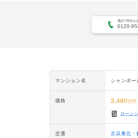
〇照明器具交換

・2025年3月　増圧ポンプ
〇給水・給湯・排水管交換
〇ハウスクリーニング

電話で問合せ
・2023年7月　共用部給水
0120-95
【2026年7月完成】
・2021年11月　大規模
マンション名
シャンボー
3,480
価格
万円
ローン
交通
京浜東北・