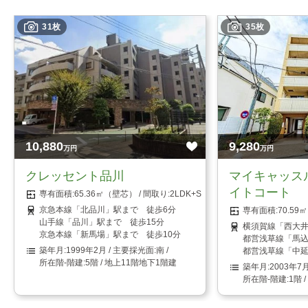
31枚
35枚
10,880
9,280
万円
万円
クレッセント品川
マイキャッス
イトコート
65.36㎡（壁芯）
2LDK+S（納戸）
京急本線「北品川」駅まで 徒歩6分
70.5
山手線「品川」駅まで 徒歩15分
横須賀線「西大井
京急本線「新馬場」駅まで 徒歩10分
都営浅草線「馬込
1999年2月
南
都営浅草線「中延
5階 / 地上11階地下1階建
2003年7
1階 