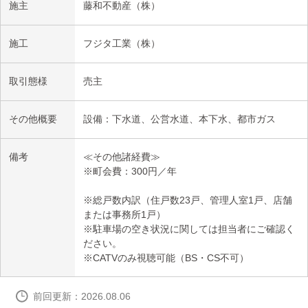
施主
藤和不動産（株）
施工
フジタ工業（株）
取引態様
売主
その他概要
設備：下水道、公営水道、本下水、都市ガス
備考
≪その他諸経費≫
※町会費：300円／年
※総戸数内訳（住戸数23戸、管理人室1戸、店舗
または事務所1戸）
※駐車場の空き状況に関しては担当者にご確認く
ださい。
※CATVのみ視聴可能（BS・CS不可）
前回更新：2026.08.06