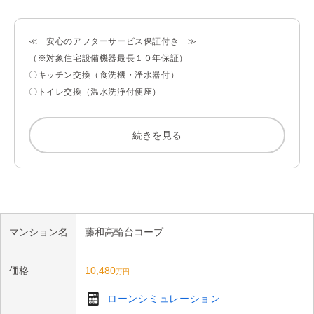
〇２０２６年８月から２０２７年２月にかけて耐震補強工事実施
予定。

≪　安心のアフターサービス保証付き　≫

（※対象住宅設備機器最長１０年保証）

【お部屋について】

〇キッチン交換（食洗機・浄水器付）

〇空室につき、お気兼ねなくご内見可能です。

〇トイレ交換（温水洗浄付便座）

〇ユニットバス交換（浴室換気乾燥暖房機付）

〇綺麗なお住まいで新生活をスタートできます。

○玄関にエコカラット新規設置

続きを見る
〇洗面化粧台交換

〇食洗機や浴室暖房乾燥機など、生活に役立つ設備が豊富です。

〇全室フローリング張替

〇全室クロス張替

〇安心のアフターサービス保証付き（住宅設備機器最長１０年保
〇建具交換

証）

〇照明器具（各居室ＬＥＤダウンライト）全室設置

〇給水管・給湯管交換（室内側）

【交通アクセス】

マンション名
藤和高輪台コープ
〇給湯器交換（追焚き付）

・都営浅草線「高輪台」駅まで徒歩3分

〇下駄箱交換

・JR山手線「五反田」駅まで徒歩7分

価格
10,480
万円
〇バルコニー側二重サッシ設置

〇防水パン設置

【周辺環境】

ローンシミュレーション
〇ハウスクリーニング

・マルエツプチ五反田店…………………約680ｍ
