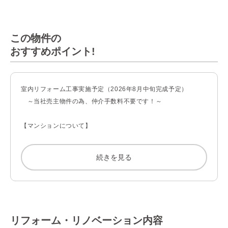
この物件の
おすすめポイント!
室内リフォーム工事実施予定（2026年8月中旬完成予定）

　～当社売主物件の為、仲介手数料不要です！～

【マンションについて】

〇共用部の植栽や清掃が行き届いており管理体制良好です。

続きを見る
〇２駅３路線利用可能で、通勤・通学やお出かけに便利な立地で
す。

〇２０２１年に大規模修繕工事実施済み（外壁、屋上防水、鉄部
塗装）

リフォーム・リノベーション内容