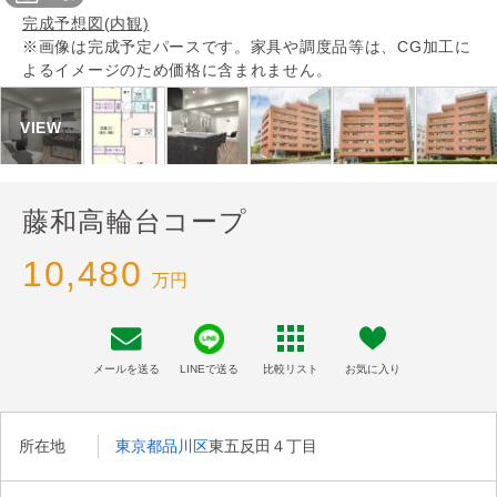
完成予想図(内観)
※画像は完成予定パースです。家具や調度品等は、CG加工に
よるイメージのため価格に含まれません。
藤和高輪台コープ
10,480
万円
メールを送る
LINEで送る
比較リスト
お気に入り
所在地
東京都品川区
東五反田４丁目