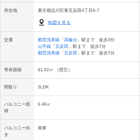
○アクセントクロス張替（一部）

・ファミリーマート東五反田４丁目店…約50ｍ

所在地
東京都品川区東五反田4丁目6-7
○エアコン新規設置（４台）

・ツルハドラッグ高輪台店………………約310ｍ

（2026年8月中旬完成予定）

・アトレ五反田……………………………約670ｍ

地図を見る
※リフォーム工事中でも、ご見学可能です。　
・ＪＣＨＯ東京高輪病院…………………約500ｍ

・品川区立第三日野小学校………………約660ｍ
交通
都営浅草線
「
高輪台
」駅まで 徒歩3分
山手線
「
五反田
」駅まで 徒歩7分
都営浅草線
「
五反田
」駅まで 徒歩7分
専有面積
61.02㎡ （壁芯）
間取り
3LDK
バルコニー面
6.46㎡
積
バルコニー向
南東
き