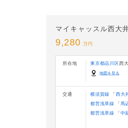
マイキャッスル西大
9,280
万円
所在地
東京都品川区
西
地図を見る
交通
横須賀線
「
西大
都営浅草線
「
馬
都営浅草線
「
中