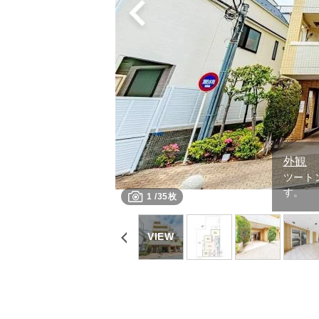
外観
ツート
す。
1
/
35枚