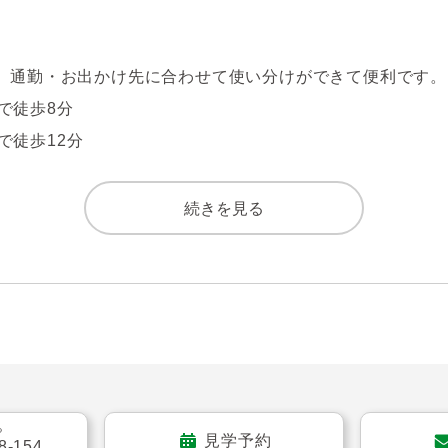
地。通勤・お出かけ先に合わせて使い分けができて便利です。

徒歩8分

徒歩12分

で徒歩17分

続きを見る
分譲の「マイキャッスル」シリーズです。

印象的な、洗練された佇まいのマンションです。

れる宅配BOX付き。荷物の受け取りが多い方に便利な設備で
る
見学予約
8-154