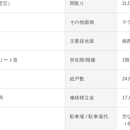
（壁芯）
間取り
2L
目店……………約470m

その他面積
テラ
…………………約470m

…………………約90m

主要採光面
南
ぽっぽ公園）…約360m

…………………約240m

リート造
所在階/階建
1階
……………………約520m
総戸数
24
 月
修繕積立金
17
駐車場 / 駐車場代
空な
（