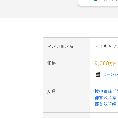
○70.59㎡の2SLDK。
○南西向き角住戸、2面テ
○リビングには嬉しい床暖
マンション名
マイキャッ
○住戸を囲むように広がる6
月）

9,280
価格
万円
ローン
○1階住戸のため、外出時
交通
横須賀線
「
○浴室は【1418サイズ】
都営浅草線
都営浅草線
○各部屋に収納有り、ご家