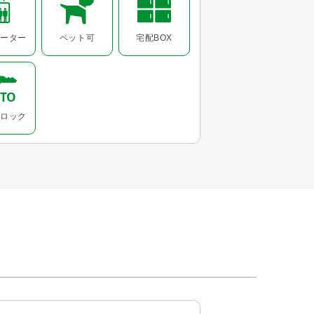
ーター
ペット可
宅配BOX
ロック