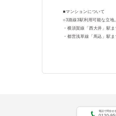
■マンションについて

○3路線3駅利用可能な立
・横須賀線「西大井」駅まで
・都営浅草線「馬込」駅まで
・東急大井町線「中延」駅ま
○平成15年築。山田建設旧
○ツートンカラーの外観が
○不在時にも荷物が受け取
■お部屋について

電話で問合せ
0120-95