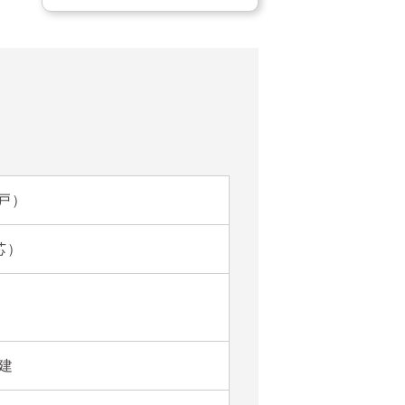
納戸）
芯）
階建