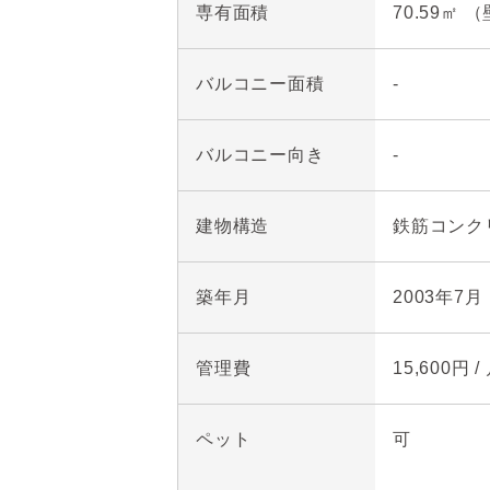
専有面積
70.59㎡ 
■Life Information

バルコニー面積
・まいばすけっと西大井５丁
-
・文化堂西大井店……………
・品川西大井五郵便局………
バルコニー向き
-
・富士見ヶ丘児童遊園（はと
・品川区立伊藤小学校………
建物構造
鉄筋コンク
・品川区立富士見台中学校
築年月
2003年7月
管理費
15,600円 /
ペット
可