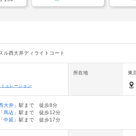
ご家族でもゆとりを持って暮らせる間取りです。

ラス付き。明るい陽光と心地よい風が通り抜ける住空間です。
房付き。空気を汚さず寒い冬も足元から暖められます。

スル西大井ディライトコート
8.83㎡の専用庭付き。ガーデニングなども楽しめそうですね
所在地
東
シミュレーション
や荷物の持ち運びもスムーズです。

西大井
」駅まで 徒歩8分
。一日の疲れをゆったりと癒せます。浴室乾燥機付き。

「
馬込
」駅まで 徒歩12分
「
中延
」駅まで 徒歩17分
族それぞれの荷物の収納に便利です。
