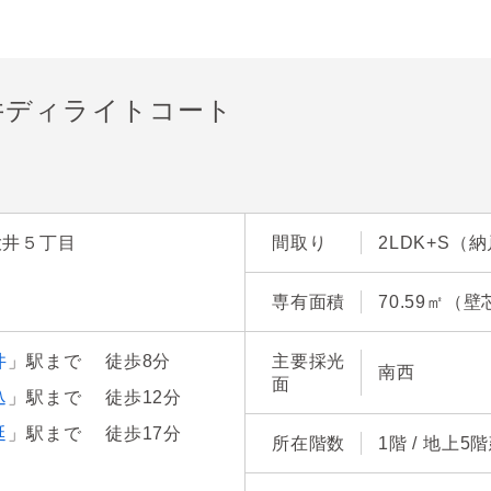
井ディライトコート
大井５丁目
間取り
2LDK+S（
専有面積
70.59㎡（壁
井
」駅まで 徒歩8分
主要採光
南西
面
込
」駅まで 徒歩12分
延
」駅まで 徒歩17分
所在階数
1階 / 地上5