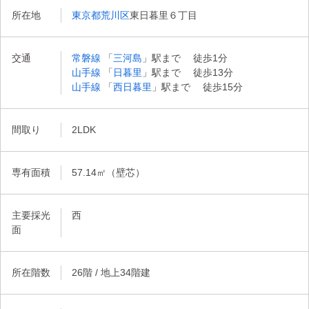
所在地
東京都荒川区
東日暮里６丁目
交通
常磐線
「
三河島
」駅まで 徒歩1分
山手線
「
日暮里
」駅まで 徒歩13分
山手線
「
西日暮里
」駅まで 徒歩15分
間取り
2LDK
専有面積
57.14㎡（壁芯）
主要採光
西
面
所在階数
26階 / 地上34階建