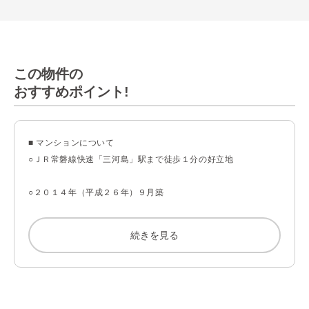
この物件の
おすすめポイント!
■ マンションについて

○ＪＲ常磐線快速「三河島」駅まで徒歩１分の好立地

○２０１４年（平成２６年）９月築

○３４階建／駅前タワーレジデンス

続きを見る
○総戸数３２７戸のビッグコミュニティ

○マンション１・２階にはコンビニ・飲食店・内科歯科小児科薬
局等の商業施設あり
