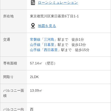
ローンシミュレーション
○１４１６サイズのゆったりバスルーム（浴室換気乾燥機、追焚
き機能付）

所在地
東京都荒川区東日暮里6丁目1-1
○生ごみの処理に便利なディスポーザー付キッチン

地図を見る
○リビング床暖房　○全居室に収納有

交通
常磐線
「
三河島
」駅まで 徒歩1分
山手線
「
日暮里
」駅まで 徒歩13分
■ Life Information

山手線
「
西日暮里
」駅まで 徒歩15分
・マンション１階：セブンイレブン三河島駅前店

・マンション２階：みかわしまタワークリニック／オリオン歯科
専有面積
57.14㎡ （壁芯）
／すばる子どもクリニック／みつばち薬局

・ヒルママーケットプレイス 三河島店まで約２０m（徒歩１
間取り
2LDK
分）

・マツモトキヨシ 三河島駅前店まで約１００m（徒歩２分）

バルコニー面
13.09㎡
・荒川区立第二日暮里小学校まで約６００m（徒歩８分）

積
・荒川区立諏訪台中学校まで約７４０m（徒歩１０分）
バルコニー向
西