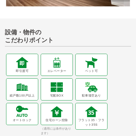
設備・物件の
こだわりポイント
即引渡可
エレベーター
ペット可
総戸数100戸以上
宅配BOX
駐車場空あり
オートロック
住宅ローン控除
フラット35・フラ
ット35S
（適用には条件があり
ます）