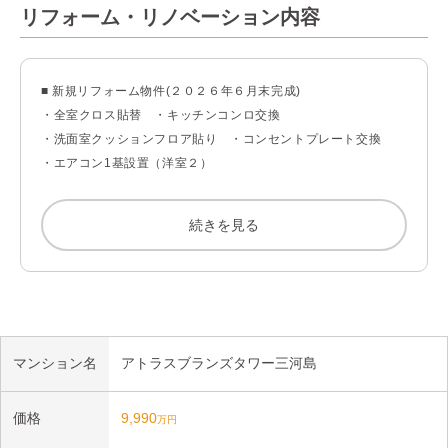
リフォーム・リノベーション内容
○充実した共用施設（キッズ・フィットネスルーム、ゲストルー
ム、スカイラウンジ等　※一部有償）

■ 新規リフォーム物件(２０２６年６月末完成)

・全室クロス貼替　・キッチンコンロ交換

○ペット飼育可（２匹迄、他細則有）

・洗面室クッションフロア貼り　・コンセントプレート交換

・エアコン1基設置（洋室２） 

○不在時にも荷物を受け取れる宅配ボックス

・水回りコーティング＆ハウスクリーニング
○来訪者を確認出来るモニター付きオートロック

続きを見る
○各階にゴミステーション有り（２４時間ゴミ出し可）

○旭化成不動産レジデンス（株）、東急不動産（株）旧分譲

■ お部屋について

マンション名
アトラスブランズタワー三河島
○２６階部分／２LDK／眺望良好

価格
9,990
万円
○新規リフォーム（２０２６年６月末完成）
