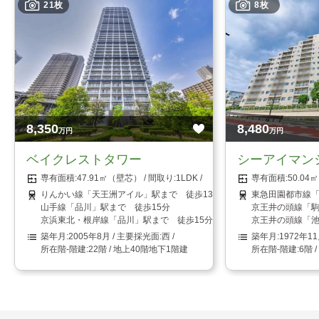
21枚
8枚
8,350
8,480
万円
万円
ベイクレストタワー
シーアイマン
47.91㎡（壁芯）
1LDK
50.0
りんかい線「天王洲アイル」駅まで 徒歩13分
東急田園都市線「
山手線「品川」駅まで 徒歩15分
京王井の頭線「駒
京浜東北・根岸線「品川」駅まで 徒歩15分
京王井の頭線「池
2005年8月
西
1972年1
22階 / 地上40階地下1階建
6階 