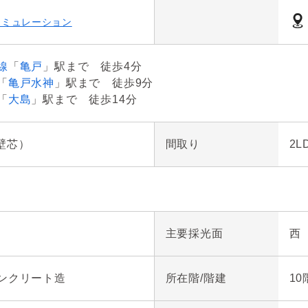
シミュレーション
約８.９３㎡のアルコーブ付でプライバシーにも配慮されてお
線
「
亀戸
」駅まで 徒歩4分
ルーム付(０．４３㎡・無償)

「
亀戸水神
」駅まで 徒歩9分
「
大島
」駅まで 徒歩14分
は、４枚引戸のため、リビングと一体としてもご利用いただけ
（壁芯）
間取り
2L
は、奥行き約２ｍのスロップシンク付

約８０m

主要採光面
西


口店まで１４０m

ンクリート造
所在階/階建
10
口店まで約３１０m