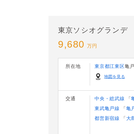
東京ソシオグランデ
9,680
万円
所在地
東京都江東区
亀
地図を見る
交通
中央・総武線
「
東武亀戸線
「
亀
都営新宿線
「
大