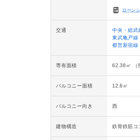
ローン
○エレベーターから近く、
交通
中央・総武
○部屋の外の鍵付きトランク
東武亀戸線
都営新宿線
○リビングに隣接する洋室
専有面積
62.38㎡ 
○１２．６㎡のバルコニー
バルコニー面積
12.6㎡
～周辺環境～

・KAMEIDO CLOCKまで
バルコニー向き
西
・アトレ亀戸まで約５８０ｍ
・まいばすけっと亀戸駅東
建物構造
鉄骨鉄筋コ
・セブンイレブン亀戸駅東