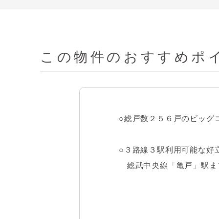
この物件の
おすすめポイ
○総戸数２５６戸のビッグコ
○３路線３駅利用可能な好立
　総武中央線「亀戸」駅ま
　東武亀戸線「亀戸水神」
　都営新宿線「大島」駅ま