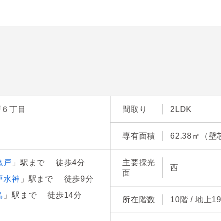
戸６丁目
間取り
2LDK
専有面積
62.38㎡（壁
亀戸
」駅まで 徒歩4分
主要採光
西
面
戸水神
」駅まで 徒歩9分
島
」駅まで 徒歩14分
所在階数
10階 / 地上