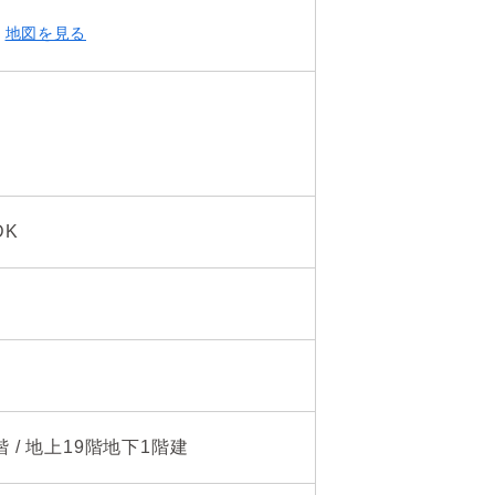
地図を見る
ります。

ます。

DK
階 / 地上19階地下1階建