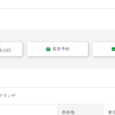
リティ

飼育可（その他飼育細則有）

る
見学予約
8-225
型下駄箱、廊下収納、リビング収納、ウォークスルークロー
型水栓、生ゴミ処理に便利なディスポーザー付

部分）

グランデ
燥機付き

所在地
東