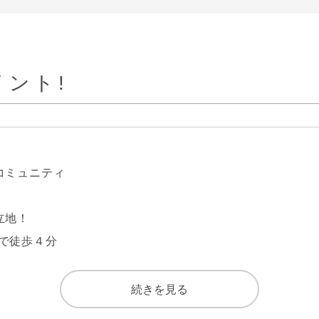
ント!
ミュニティ

地！

で徒歩４分

駅まで徒歩９分

で徒歩１４分

続きを見る