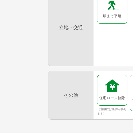
駅まで平坦
立地・交通
その他
住宅ローン控除
（適用には条件があり
ます）