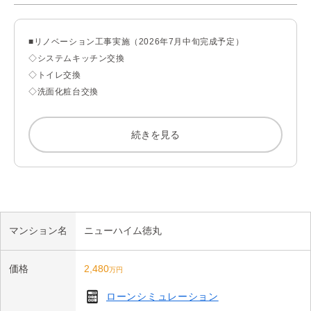
配慮されています。

■リノベーション工事実施（2026年7月中旬完成予定）

■Life Information

◇システムキッチン交換

・ライフ赤塚店 約410m

◇トイレ交換

・イオン板橋ショッピングセンター 約1030m

◇洗面化粧台交換

・セブン-イレブン 板橋徳丸4丁目店 約390m

◇ユニットバス交換（浴室換気乾燥暖房機付）

・ローソン・スリーエフ 徳丸三丁目店 約390m

◇給湯器交換（追い焚き機能付）

・ウエルシア板橋赤塚店 約680m

続きを見る
◇TVモニター付インターホン交換

・まいばすけっと 下赤塚駅北店 約790m

◇エアコン新規設置（洋室1）

・区立北野小学校 約710m

◇洗濯パン新規取替え

◇フローリング貼替

◇クロス貼替

◇下足入れ交換
マンション名
ニューハイム徳丸
価格
2,480
万円
ローンシミュレーション