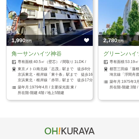
1,990
2,780
万円
万円
角一サンハイツ神谷
グリーンハイ
40.5㎡（壁芯）
1LDK
53.1
東京メトロ南北線「志茂」駅まで 徒歩8分
都営三田線「蓮根
京浜東北・根岸線「東十条」駅まで 徒歩16分
埼京線「浮間舟渡
京浜東北・根岸線「赤羽」駅まで 徒歩17分
1975年3
1979年4月
東
3階 
4階 / 地上5階建