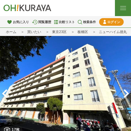
お気に入り
閲覧履歴
比較リスト
検索条件
ログイン
ホーム
買いたい
東京23区
板橋区
ニューハイム徳丸
17枚