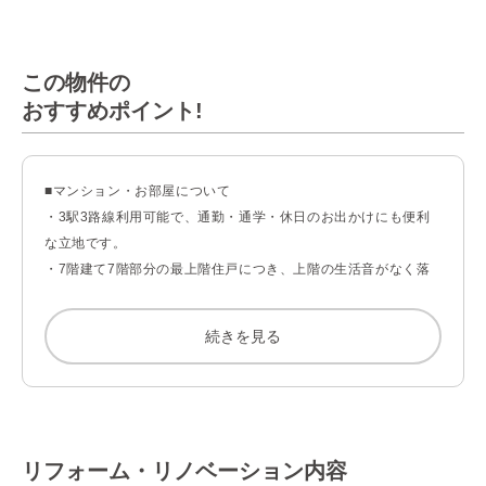
この物件の
おすすめポイント!
■マンション・お部屋について

・3駅3路線利用可能で、通勤・通学・休日のお出かけにも便利
な立地です。

・7階建て7階部分の最上階住戸につき、上階の生活音がなく落
ち着いた住環境が魅力です。

・雨の日などに心強い浴室換気乾燥暖房機付。洗濯物を乾かすだ
続きを見る
けでなく、カビ防止にも配慮された嬉しい設備です。

・追い焚き機能付で、ライフスタイルに合わせていつでも適温の
お風呂をお楽しみいただけます。

・新規交換された洗面化粧台で、気持ちよくお使いいただけま
す。

リフォーム・リノベーション内容
・TVモニター付インターホンで来訪者を確認でき、防犯面にも