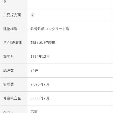
き
主要採光面
東
建物構造
鉄骨鉄筋コンクリート造
所在階/階建
7階 / 地上7階建
築年月
1974年12月
総戸数
74戸
管理費
7,070円 / 月
修繕積立金
6,890円 / 月
ペット
不可