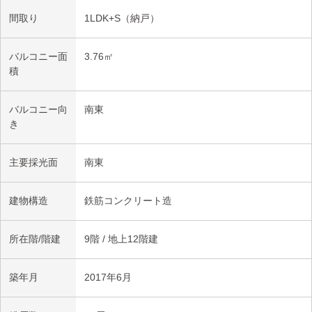
の出入りがスムーズです。

間取り
1LDK+S（納戸）
■大切なペットと一緒に暮らせる「ペット飼育可」のマンション
です。（※細則有）

■不在時にも荷物が受け取れる宅配 BOX 付。共働きのご家庭や
バルコニー面
3.76㎡
積
外出の多い方に便利です。

【お部屋について】

バルコニー向
南東
■お部屋は9階部分・東南・北東向き角住戸。3面採光により、明
き
るさと開放感を兼ね備えています。

■リビングを見渡せる対面式システムキッチンにはカップボード
主要採光面
南東
を備え、機能性と収納力を両立。食器洗い乾燥機も備わってお
り、日々の家事負担を軽減します。

建物構造
鉄筋コンクリート造
■浴室にはフラットラインLED照明を採用し、白色・電球色の切
り替えが可能で、気分や時間帯に合わせて落ち着いた入浴時間を
所在階/階建
9階 / 地上12階建
お楽しみいただけます。

■酵素美泡湯やミストサウナを備え、日々の疲れを癒すリラック
ス空間となっています。

築年月
2017年6月
■TES式浴室暖房乾燥機も備えており、雨天時の洗濯や冬場の快
適性にも配慮されています。
