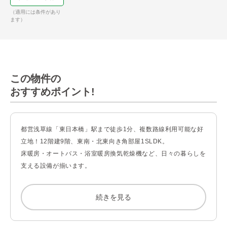
（適用には条件があり
ます）
この物件の
おすすめポイント!
都営浅草線「東日本橋」駅まで徒歩1分、複数路線利用可能な好
立地！12階建9階、東南・北東向き角部屋1SLDK。

床暖房・オートバス・浴室暖房換気乾燥機など、日々の暮らしを
支える設備が揃います。

【マンションについて】

続きを見る
■5路線7駅利用可能な好立地！お出かけ先に合わせて使い分けが
でき便利です。羽田空港・成田空港へも乗換なしでアクセス可能
な利便性の高いロケーションです。
