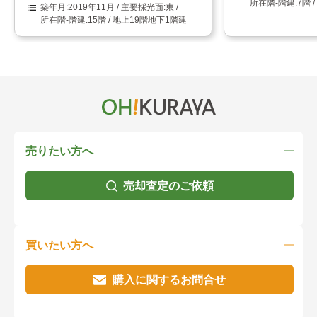
7階 
2019年11月
東
15階 / 地上19階地下1階建
売りたい方へ
売却査定のご依頼
買いたい方へ
購入に関するお問合せ