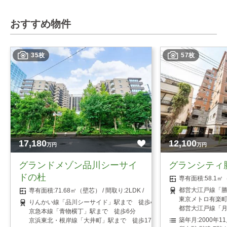
おすすめ物件
35枚
57枚
17,180
12,100
万円
万円
グランドメゾン品川シーサイ
グランシティ
ドの杜
58.1
都営大江戸線「勝
71.68㎡（壁芯）
2LDK
東京メトロ有楽町
りんかい線「品川シーサイド」駅まで 徒歩4分
都営大江戸線「月
京急本線「青物横丁」駅まで 徒歩6分
2000年1
京浜東北・根岸線「大井町」駅まで 徒歩17分