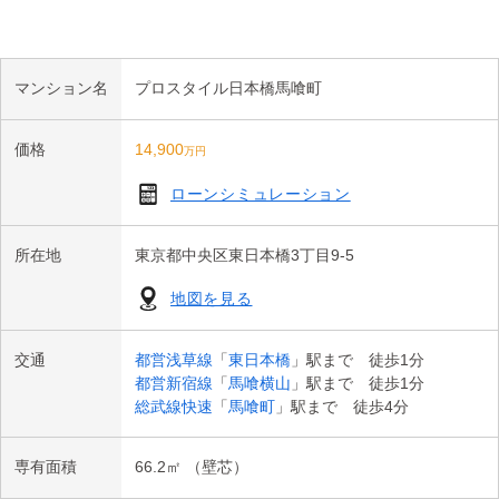
・都営浅草線「東日本橋」駅まで徒歩1分

・都営新宿線「馬喰横山」駅まで徒歩1分

・総武線（快速）「馬喰町」駅まで徒歩4分

マンション名
プロスタイル日本橋馬喰町
・都営新宿線「浜町」駅まで徒歩8分

・東京メトロ日比谷線「小伝馬町」駅まで徒歩9分

価格
14,900
万円
・都営浅草線、総武線（各駅）「浅草橋」駅まで徒歩9分

・東京メトロ日比谷線、都営浅草線「人形町」駅まで徒歩10分

ローンシミュレーション
・東日本橋駅より都営浅草線利用、羽田空港第1・第2ターミナ
ル駅まで直通45分

所在地
東京都中央区東日本橋3丁目9-5
・東日本橋駅より都営浅草線利用、成田空港駅（成田第1ターミ
ナル）まで直通1時間12分

地図を見る
■エントランスは通りから奥まった位置にあり、緑を配した落ち
着きのあるアプローチが印象的です。

交通
都営浅草線
「
東日本橋
」駅まで 徒歩1分
■外部からの視線を感じにくく、都心にありながらプライバシー
都営新宿線
「
馬喰横山
」駅まで 徒歩1分
性の高い設計となっています。

総武線快速
「
馬喰町
」駅まで 徒歩4分
■三重セキュリティを採用しており、防犯面にも配慮されていま
す。（エントランス、エレベーター前、自宅玄関前）

専有面積
66.2㎡ （壁芯）
■ノンタッチで解錠可能な「Tebraキー」を採用しており、日々