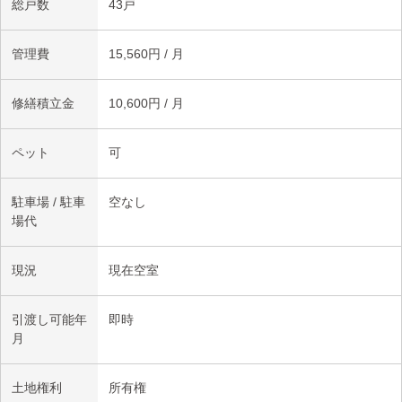
総戸数
43戸
■リビングダイニングにはTES温水床暖房を設置し、足元からや
さしく暖める快適な住環境を実現。
管理費
15,560円 / 月
修繕積立金
10,600円 / 月
ペット
可
駐車場 / 駐車
空なし
場代
現況
現在空室
引渡し可能年
即時
月
土地権利
所有権