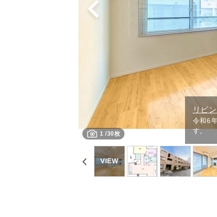
リビ
令和6
す。
1
/
30枚