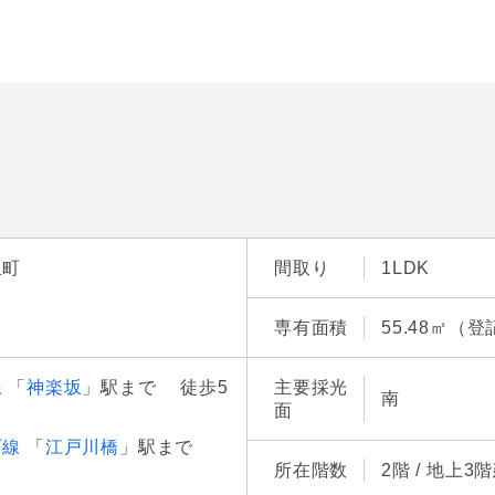
里町
間取り
1LDK
専有面積
55.48㎡（登
線
「
神楽坂
」駅まで 徒歩5
主要採光
南
面
町線
「
江戸川橋
」駅まで
所在階数
2階 / 地上3