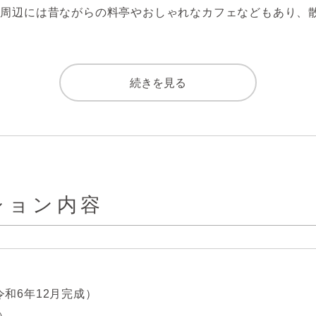
駅周辺には昔ながらの料亭やおしゃれなカフェなどもあり、
基準マンションです。

続きを見る
量・温度の調節など、ワンタッチでできるオートバスです。

乾燥機付。洗濯物を乾かすだけでなく、カビ防止にもなる嬉し
ション内容
洗浄乾燥機付きキッチン！環境にも手荒れにも優しい、嬉しい
房付。空気を汚さず寒い冬も足元から暖められます。

和6年12月完成）
