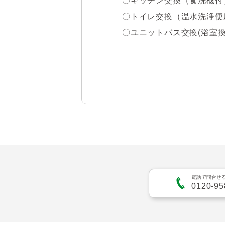
〇キッチン交換（食洗機付
・セブンイレブン　新宿山吹
〇トイレ交換（温水洗浄便座
・ココカラファイン　神楽坂
〇ユニットバス交換(浴室換
・まいばすけっと　神楽坂駅
〇洗面台交換　

・業務スーパー　新宿榎店ま
〇全室フローリング張替　
〇クロス張替　

〇建具交換　

〇照明器具交換

〇防水パン設置　

電話で問合せ
0120-95