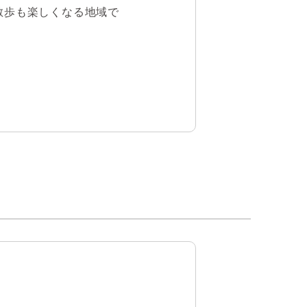
散歩も楽しくなる地域で
い設備です。

設備です♪
