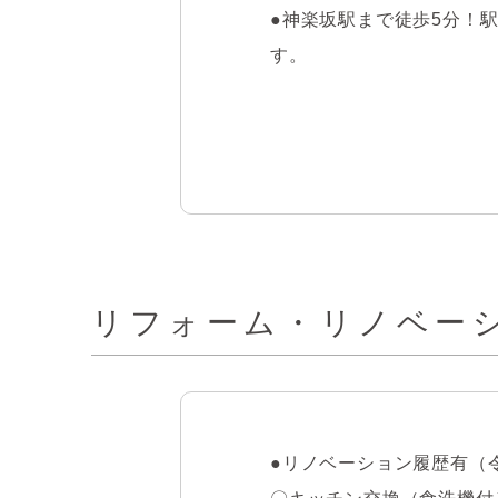
●神楽坂駅まで徒歩5分！
す。

●平成7年12月築の新耐震
●お湯張りや追い焚き、湯
●雨の日などに心強い浴室
リフォーム・リノベー
●後片付けが楽になる食器
●リビングには嬉しい床暖
●リノベーション履歴有（令
～LIFE　INFOMATION～
