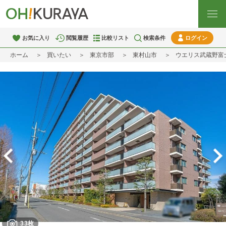
お気に入り
閲覧履歴
比較リスト
検索条件
ログイン
ホーム
買いたい
東京市部
東村山市
ウエリス武蔵野富
33枚