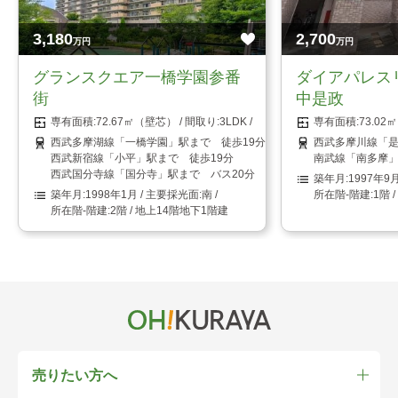
3,180
2,700
万円
万円
グランスクエア一橋学園参番
ダイアパレス
街
中是政
72.67㎡（壁芯）
3LDK
73.0
西武多摩湖線「一橋学園」駅まで 徒歩19分
西武多摩川線「是
西武新宿線「小平」駅まで 徒歩19分
南武線「南多摩」
西武国分寺線「国分寺」駅まで バス20分 「学園東町」停まで 徒歩
1997年9
1998年1月
南
1階 
2階 / 地上14階地下1階建
売りたい方へ