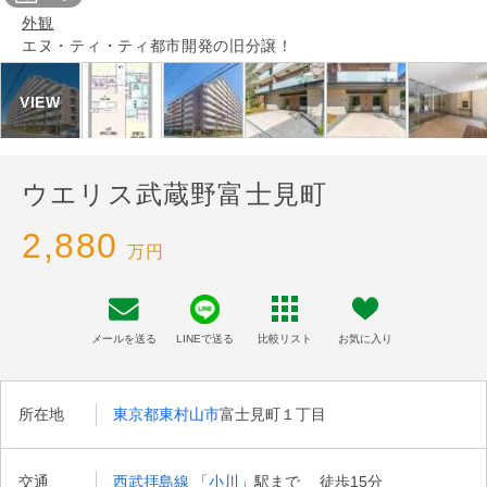
外観
エヌ・ティ・ティ都市開発の旧分譲！
ウエリス武蔵野富士見町
2,880
万円
メールを送る
LINEで送る
比較リスト
お気に入り
所在地
東京都東村山市
富士見町１丁目
交通
西武拝島線
「
小川
」駅まで 徒歩15分