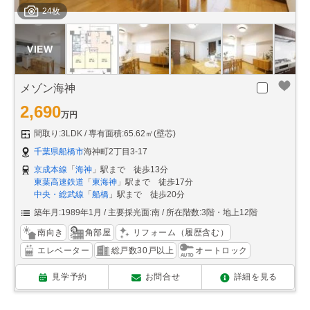
24枚
メゾン海神
2,690
万円
間取り:3LDK
専有面積:65.62㎡(壁芯)
千葉県船橋市
海神町2丁目3-17
京成本線
「
海神
」駅まで 徒歩13分
東葉高速鉄道
「
東海神
」駅まで 徒歩17分
中央・総武線
「
船橋
」駅まで 徒歩20分
築年月:1989年1月
主要採光面:南
所在階数:3階・地上12階
南向き
角部屋
リフォーム（履歴含む）
エレベーター
総戸数30戸以上
オートロック
見学予約
お問合せ
詳細を見る