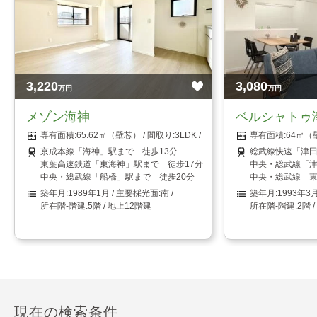
3,220
3,080
万円
万円
メゾン海神
ベルシャトゥ
65.62㎡（壁芯）
3LDK
64㎡（
京成本線「海神」駅まで 徒歩13分
総武線快速「津田
東葉高速鉄道「東海神」駅まで 徒歩17分
中央・総武線「津
中央・総武線「船橋」駅まで 徒歩20分
中央・総武線「東
1989年1月
南
1993年3
5階 / 地上12階建
2階 
現在の検索条件