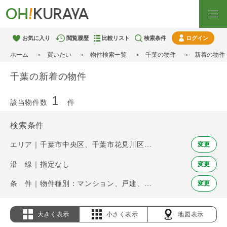
お気に入り
閲覧履歴
比較リスト
検索条件
ログイン
ホーム
買いたい
物件検索一覧
千葉の物件
新着の物件
千葉の新着の物件
1
該当物件数
件
検索条件
エリア｜千葉市中央区、千葉市花見川区、千葉市稲毛区、千葉市若葉区、千葉市緑区、千葉市美浜区、市川市、船橋市、松戸市、習志野市、柏市、流山市、浦安市、印西市
変更
沿 線｜指定なし
変更
条 件｜物件種別：マンション、戸建、土地 / 新着
変更
大きく表示
小さく表示
地図表示