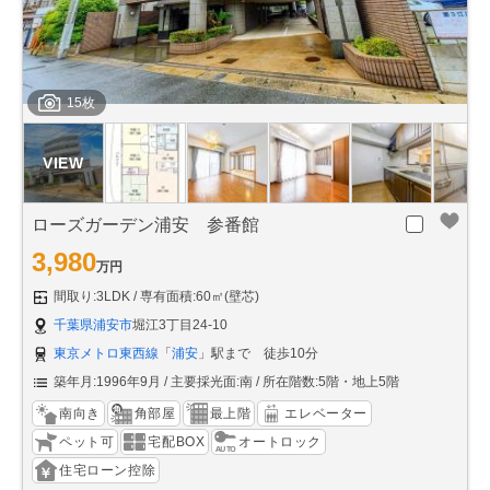
15枚
ローズガーデン浦安 参番館
3,980
万円
間取り:3LDK
専有面積:60㎡(壁芯)
千葉県浦安市
堀江3丁目24-10
東京メトロ東西線
「
浦安
」駅まで 徒歩10分
築年月:1996年9月
主要採光面:南
所在階数:5階・地上5階
南向き
角部屋
最上階
エレベーター
ペット可
宅配BOX
オートロック
住宅ローン控除