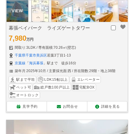
幕張ベイパーク ライズゲートタワー
7,980
万円
間取り:3LDK
専有面積:70.26㎡(壁芯)
千葉県千葉市美浜区
若葉3丁目1-13
京葉線
「
海浜幕張
」駅まで 徒歩16分
築年月:2025年10月
主要採光面:西
所在階数:29階・地上38階
駅まで平坦
LDK15帖以上
エレベーター
ペット可
総戸数100戸以上
宅配BOX
オートロック
見学予約
お問合せ
詳細を見る