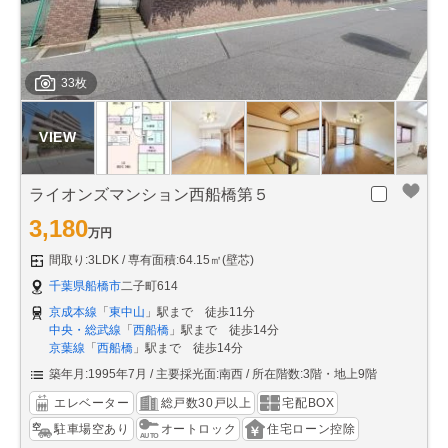
33枚
ライオンズマンション西船橋第５
3,180
万円
間取り:3LDK
専有面積:64.15㎡(壁芯)
千葉県船橋市
二子町614
京成本線
「
東中山
」駅まで 徒歩11分
中央・総武線
「
西船橋
」駅まで 徒歩14分
京葉線
「
西船橋
」駅まで 徒歩14分
築年月:1995年7月
主要採光面:南西
所在階数:3階・地上9階
エレベーター
総戸数30戸以上
宅配BOX
駐車場空あり
オートロック
住宅ローン控除