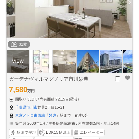
32枚
ガーデナヴィルマグノリア市川妙典
7,580
万円
間取り:3LDK
専有面積:72.15㎡(壁芯)
千葉県市川市
妙典2丁目15-21
東京メトロ東西線
「
妙典
」駅まで 徒歩6分
築年月:2000年1月
主要採光面:南東
所在階数:5階・地上14階
駅まで平坦
LDK15帖以上
エレベーター