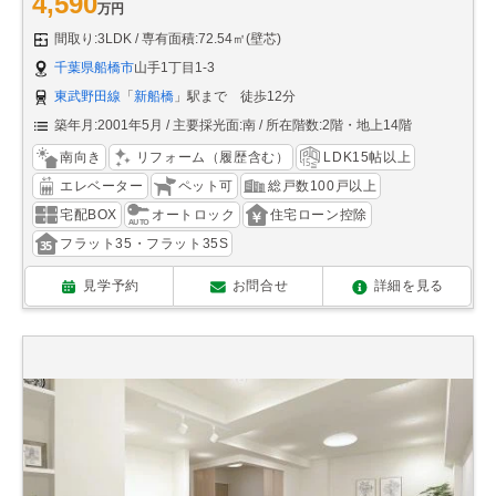
4,590
万円
間取り:3LDK
専有面積:72.54㎡(壁芯)
千葉県船橋市
山手1丁目1-3
東武野田線
「
新船橋
」駅まで 徒歩12分
築年月:2001年5月
主要採光面:南
所在階数:2階・地上14階
南向き
リフォーム（履歴含む）
LDK15帖以上
エレベーター
ペット可
総戸数100戸以上
宅配BOX
オートロック
住宅ローン控除
フラット35・フラット35S
見学予約
お問合せ
詳細を見る