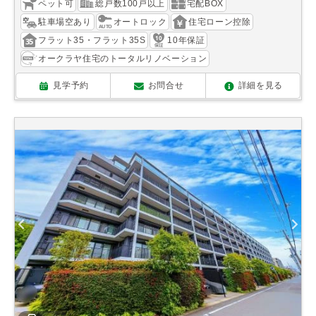
ペット可
総戸数100戸以上
宅配BOX
駐車場空あり
オートロック
住宅ローン控除
フラット35・フラット35S
10年保証
オークラヤ住宅のトータルリノベーション
見学予約
お問合せ
詳細を見る