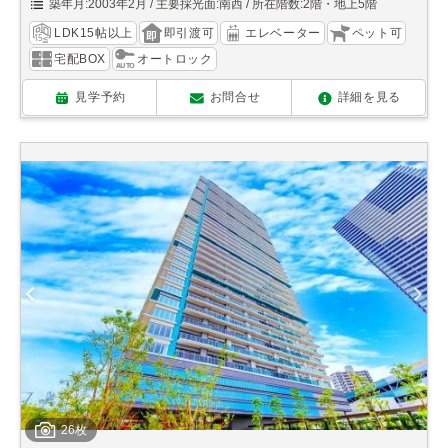
築年月:2003年2月
主要採光面:南西
所在階数:2階・地上5階
LDK15帖以上
即引渡可
エレベーター
ペット可
宅配BOX
オートロック
見学予約
お問合せ
詳細を見る
26枚