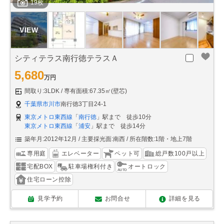
19枚
シティテラス南行徳テラスＡ
5,680
万円
間取り:3LDK
専有面積:67.35㎡(壁芯)
千葉県市川市
南行徳3丁目24-1
東京メトロ東西線
「
南行徳
」駅まで 徒歩10分
東京メトロ東西線
「
浦安
」駅まで 徒歩14分
築年月:2012年12月
主要採光面:南西
所在階数:1階・地上7階
専用庭
エレベーター
ペット可
総戸数100戸以上
宅配BOX
駐車場権利付き
オートロック
住宅ローン控除
見学予約
お問合せ
詳細を見る