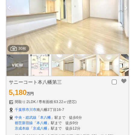
30枚
サニーコート本八幡第三
5,180
万円
間取り:2LDK
専有面積:63.22㎡(壁芯)
千葉県市川市
南八幡3丁目16-7
中央・総武線
「
本八幡
」駅まで 徒歩6分
都営新宿線
「
本八幡
」駅まで 徒歩9分
京成本線
「
京成八幡
」駅まで 徒歩12分