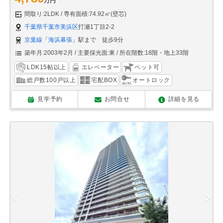
万円
間取り:2LDK
専有面積:74.92㎡(壁芯)
千葉県千葉市美浜区
打瀬1丁目2-2
京葉線
「
海浜幕張
」駅まで 徒歩9分
築年月:2003年2月
主要採光面:東
所在階数:18階・地上33階
LDK15帖以上
エレベーター
ペット可
総戸数100戸以上
宅配BOX
オートロック
見学予約
お問合せ
詳細を見る