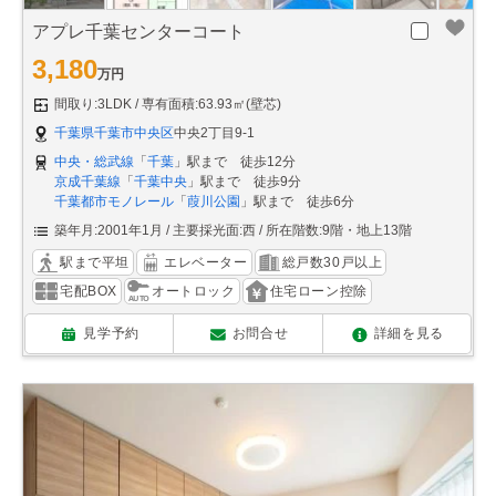
アプレ千葉センターコート
3,180
万円
間取り:3LDK
専有面積:63.93㎡(壁芯)
千葉県千葉市中央区
中央2丁目9-1
中央・総武線
「
千葉
」駅まで 徒歩12分
京成千葉線
「
千葉中央
」駅まで 徒歩9分
千葉都市モノレール
「
葭川公園
」駅まで 徒歩6分
築年月:2001年1月
主要採光面:西
所在階数:9階・地上13階
駅まで平坦
エレベーター
総戸数30戸以上
宅配BOX
オートロック
住宅ローン控除
見学予約
お問合せ
詳細を見る