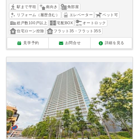
駅まで平坦
南向き
角部屋
リフォーム（履歴含む）
エレベーター
ペット可
総戸数100戸以上
宅配BOX
オートロック
住宅ローン控除
フラット35・フラット35S
見学予約
お問合せ
詳細を見る