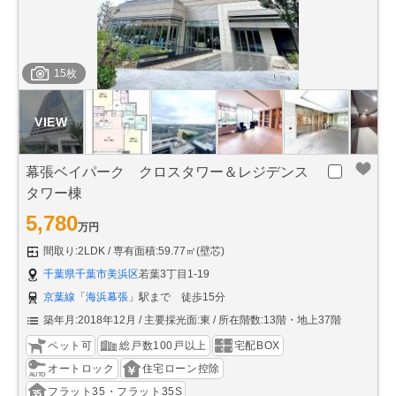
15枚
幕張ベイパーク クロスタワー＆レジデンス
タワー棟
5,780
万円
間取り:2LDK
専有面積:59.77㎡(壁芯)
千葉県千葉市美浜区
若葉3丁目1-19
京葉線
「
海浜幕張
」駅まで 徒歩15分
築年月:2018年12月
主要採光面:東
所在階数:13階・地上37階
ペット可
総戸数100戸以上
宅配BOX
オートロック
住宅ローン控除
フラット35・フラット35S