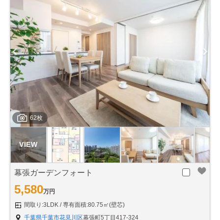
62枚
幕張ガーデンフォート
5,580
万円
間取り:3LDK
専有面積:80.75㎡(壁芯)
千葉県千葉市花見川区
幕張町5丁目417-324