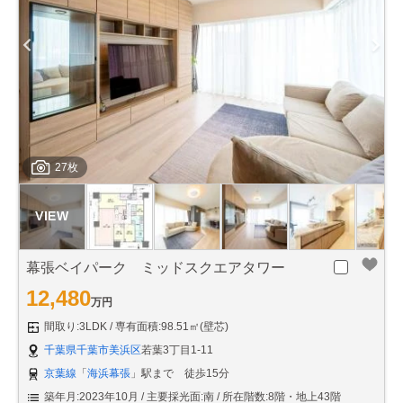
27枚
幕張ベイパーク ミッドスクエアタワー
12,480
万円
間取り:3LDK
専有面積:98.51㎡(壁芯)
千葉県千葉市美浜区
若葉3丁目1-11
京葉線
「
海浜幕張
」駅まで 徒歩15分
築年月:2023年10月
主要採光面:南
所在階数:8階・地上43階