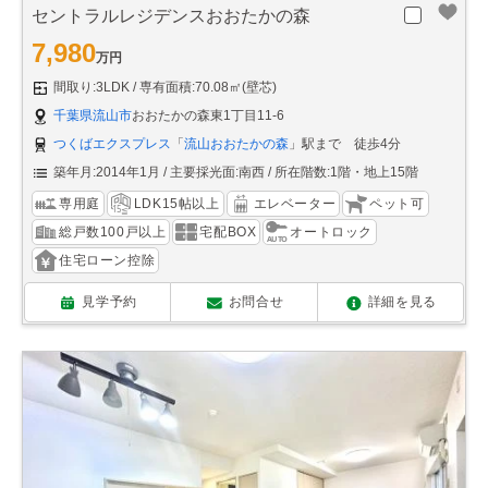
セントラルレジデンスおおたかの森
7,980
万円
間取り:3LDK
専有面積:70.08㎡(壁芯)
千葉県流山市
おおたかの森東1丁目11-6
つくばエクスプレス
「
流山おおたかの森
」駅まで 徒歩4分
築年月:2014年1月
主要採光面:南西
所在階数:1階・地上15階
専用庭
LDK15帖以上
エレベーター
ペット可
総戸数100戸以上
宅配BOX
オートロック
住宅ローン控除
見学予約
お問合せ
詳細を見る