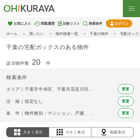
お気に入り
閲覧履歴
比較リスト
検索条件
ログイン
ホーム
買いたい
物件検索一覧
千葉の物件
宅配ボック
千葉の宅配ボックスのある物件
20
該当物件数
件
検索条件
エリア｜千葉市中央区、千葉市花見川区、千葉市稲毛区、千葉市若葉区、千葉市緑区、千葉市美浜区、市川市、船橋市、松戸市、習志野市、柏市、流山市、浦安市、印西市
変更
沿 線｜指定なし
変更
条 件｜物件種別：マンション、戸建、土地 / 宅配ボックス
変更
大きく表示
小さく表示
地図表示