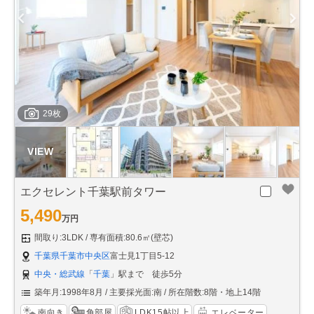
29枚
エクセレント千葉駅前タワー
5,490
万円
間取り:3LDK
専有面積:80.6㎡(壁芯)
千葉県千葉市中央区
富士見1丁目5-12
中央・総武線
「
千葉
」駅まで 徒歩5分
築年月:1998年8月
主要採光面:南
所在階数:8階・地上14階
南向き
角部屋
LDK15帖以上
エレベーター