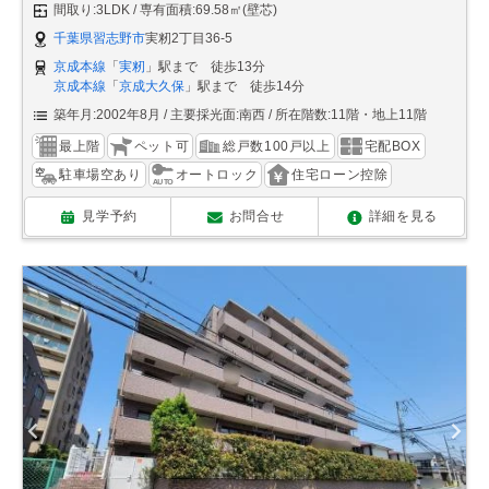
間取り:3LDK
専有面積:69.58㎡(壁芯)
千葉県習志野市
実籾2丁目36-5
京成本線
「
実籾
」駅まで 徒歩13分
京成本線
「
京成大久保
」駅まで 徒歩14分
築年月:2002年8月
主要採光面:南西
所在階数:11階・地上11階
最上階
ペット可
総戸数100戸以上
宅配BOX
駐車場空あり
オートロック
住宅ローン控除
見学予約
お問合せ
詳細を見る