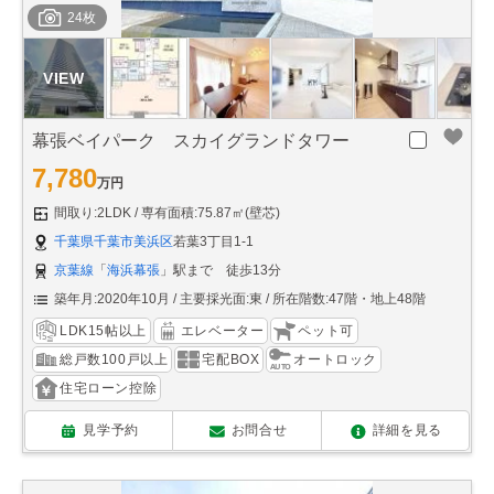
24枚
幕張ベイパーク スカイグランドタワー
7,780
万円
間取り:2LDK
専有面積:75.87㎡(壁芯)
千葉県千葉市美浜区
若葉3丁目1-1
京葉線
「
海浜幕張
」駅まで 徒歩13分
築年月:2020年10月
主要採光面:東
所在階数:47階・地上48階
LDK15帖以上
エレベーター
ペット可
総戸数100戸以上
宅配BOX
オートロック
住宅ローン控除
見学予約
お問合せ
詳細を見る