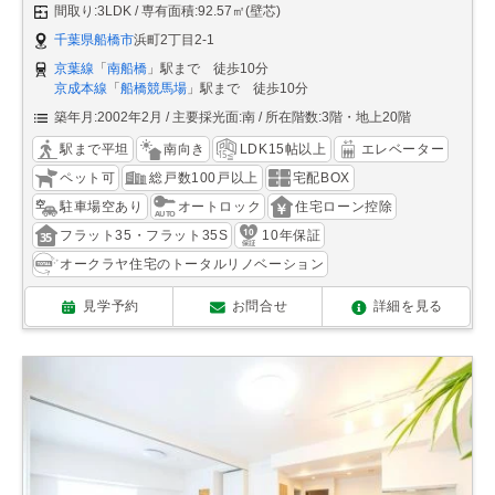
間取り:3LDK
専有面積:92.57㎡(壁芯)
千葉県船橋市
浜町2丁目2-1
京葉線
「
南船橋
」駅まで 徒歩10分
京成本線
「
船橋競馬場
」駅まで 徒歩10分
築年月:2002年2月
主要採光面:南
所在階数:3階・地上20階
駅まで平坦
南向き
LDK15帖以上
エレベーター
ペット可
総戸数100戸以上
宅配BOX
駐車場空あり
オートロック
住宅ローン控除
フラット35・フラット35S
10年保証
オークラヤ住宅のトータルリノベーション
見学予約
お問合せ
詳細を見る