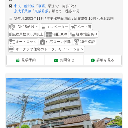
中央・総武線
「
幕張
」駅まで 徒歩12分
京成千葉線
「
京成幕張
」駅まで 徒歩13分
築年月:2003年11月
主要採光面:南西
所在階数:10階・地上15階
LDK15帖以上
エレベーター
ペット可
総戸数100戸以上
宅配BOX
駐車場空あり
オートロック
住宅ローン控除
10年保証
オークラヤ住宅のトータルリノベーション
見学予約
お問合せ
詳細を見る