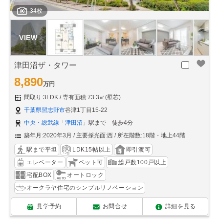
34枚
津田沼ザ・タワー
8,890
万円
間取り:3LDK
専有面積:73.3㎡(壁芯)
千葉県習志野市
谷津1丁目15-22
中央・総武線
「
津田沼
」駅まで 徒歩4分
築年月:2020年3月
主要採光面:西
所在階数:18階・地上44階
駅まで平坦
LDK15帖以上
即引渡可
エレベーター
ペット可
総戸数100戸以上
宅配BOX
オートロック
オークラヤ住宅のシンプルリノベーション
見学予約
お問合せ
詳細を見る