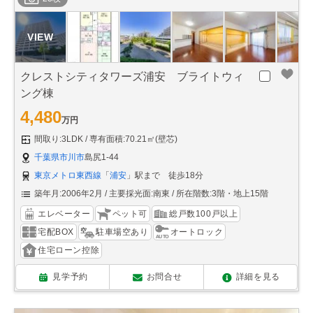
クレストシティタワーズ浦安 ブライトウィ
ング棟
4,480
万円
間取り:3LDK
専有面積:70.21㎡(壁芯)
千葉県市川市
島尻1-44
東京メトロ東西線
「
浦安
」駅まで 徒歩18分
築年月:2006年2月
主要採光面:南東
所在階数:3階・地上15階
エレベーター
ペット可
総戸数100戸以上
宅配BOX
駐車場空あり
オートロック
住宅ローン控除
見学予約
お問合せ
詳細を見る