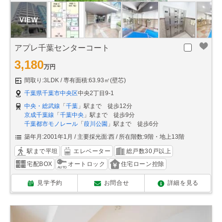
アプレ千葉センターコート
3,180
万円
間取り:3LDK
専有面積:63.93㎡(壁芯)
千葉県千葉市中央区
中央2丁目9-1
中央・総武線
「
千葉
」駅まで 徒歩12分
京成千葉線
「
千葉中央
」駅まで 徒歩9分
千葉都市モノレール
「
葭川公園
」駅まで 徒歩6分
築年月:2001年1月
主要採光面:西
所在階数:9階・地上13階
駅まで平坦
エレベーター
総戸数30戸以上
宅配BOX
オートロック
住宅ローン控除
見学予約
お問合せ
詳細を見る