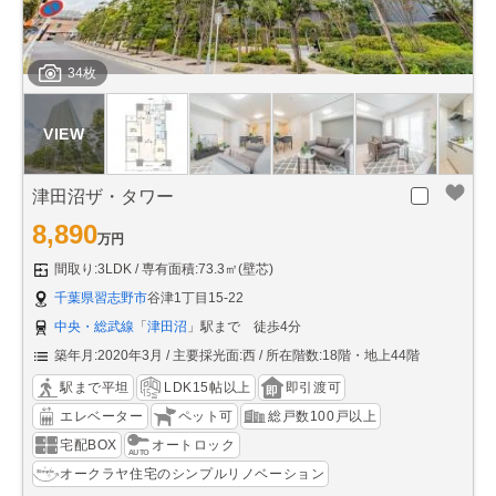
34枚
津田沼ザ・タワー
8,890
万円
間取り:3LDK
専有面積:73.3㎡(壁芯)
千葉県習志野市
谷津1丁目15-22
中央・総武線
「
津田沼
」駅まで 徒歩4分
築年月:2020年3月
主要採光面:西
所在階数:18階・地上44階
駅まで平坦
LDK15帖以上
即引渡可
エレベーター
ペット可
総戸数100戸以上
宅配BOX
オートロック
オークラヤ住宅のシンプルリノベーション