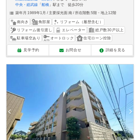
中央・総武線
「
船橋
」駅まで 徒歩20分
築年月:1989年1月
主要採光面:南
所在階数:5階・地上12階
南向き
角部屋
リフォーム（履歴含む）
リフォーム後引渡し
エレベーター
総戸数30戸以上
駐車場空あり
オートロック
住宅ローン控除
見学予約
お問合せ
詳細を見る