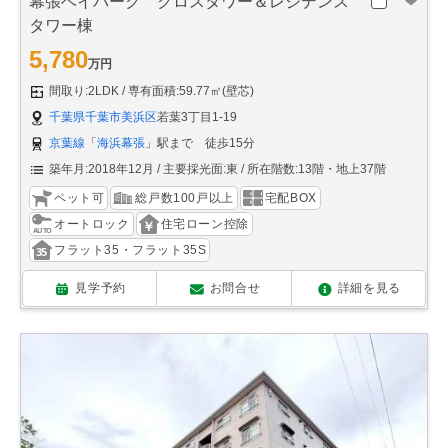
幕張ベイパーク クロスタワー＆レジデンス
タワー棟
5,780
万円
間取り:2LDK
専有面積:59.77㎡(壁芯)
千葉県千葉市美浜区
若葉3丁目1-19
京葉線
「
海浜幕張
」駅まで 徒歩15分
築年月:2018年12月
主要採光面:東
所在階数:13階・地上37階
ペット可
総戸数100戸以上
宅配BOX
オートロック
住宅ローン控除
フラット35・フラット35S
見学予約
お問合せ
詳細を見る