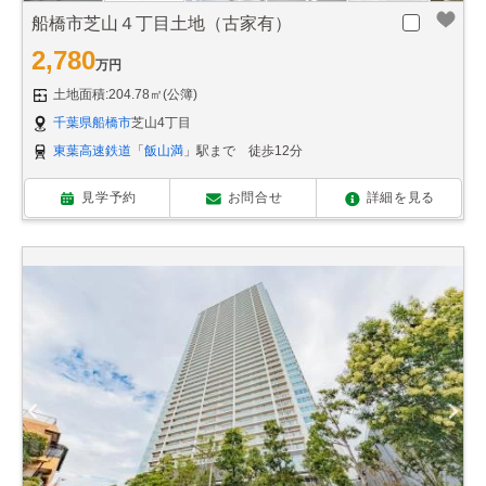
船橋市芝山４丁目土地（古家有）
2,780
万円
土地面積:204.78㎡(公簿)
千葉県船橋市
芝山4丁目
東葉高速鉄道
「
飯山満
」駅まで 徒歩12分
見学予約
お問合せ
詳細を見る