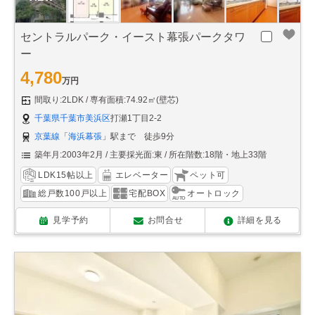
セントラルパーク・イースト幕張パークタワ
ー
4,780
万円
間取り:2LDK
専有面積:74.92㎡(壁芯)
千葉県千葉市美浜区
打瀬1丁目2-2
京葉線
「
海浜幕張
」駅まで 徒歩9分
築年月:2003年2月
主要採光面:東
所在階数:18階・地上33階
LDK15帖以上
エレベーター
ペット可
総戸数100戸以上
宅配BOX
オートロック
見学予約
お問合せ
詳細を見る