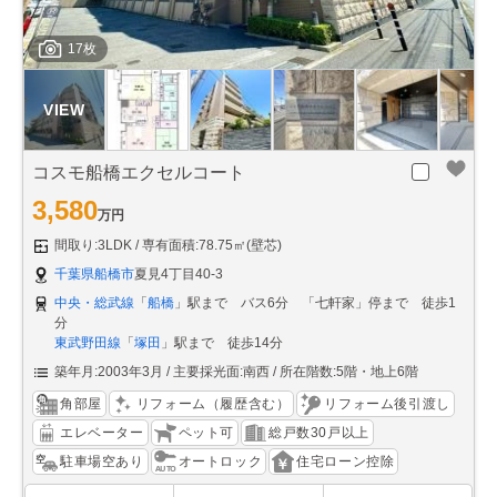
17枚
コスモ船橋エクセルコート
3,580
万円
間取り:3LDK
専有面積:78.75㎡(壁芯)
千葉県船橋市
夏見4丁目40-3
中央・総武線
「
船橋
」駅まで バス6分 「七軒家」停まで 徒歩1
分
東武野田線
「
塚田
」駅まで 徒歩14分
築年月:2003年3月
主要採光面:南西
所在階数:5階・地上6階
角部屋
リフォーム（履歴含む）
リフォーム後引渡し
エレベーター
ペット可
総戸数30戸以上
駐車場空あり
オートロック
住宅ローン控除