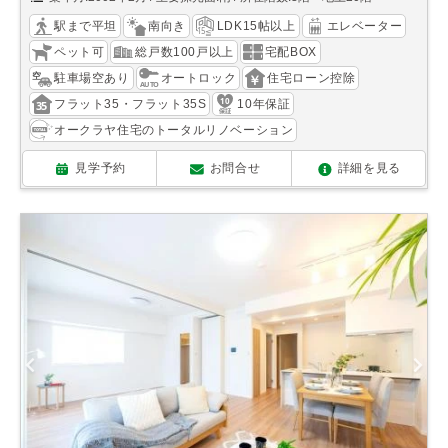
駅まで平坦
南向き
LDK15帖以上
エレベーター
ペット可
総戸数100戸以上
宅配BOX
駐車場空あり
オートロック
住宅ローン控除
フラット35・フラット35S
10年保証
オークラヤ住宅のトータルリノベーション
見学予約
お問合せ
詳細を見る