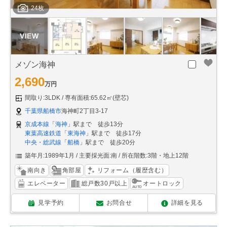
24枚
メゾン海神
2,690
万円
間取り:3LDK
専有面積:65.62㎡(壁芯)
千葉県船橋市
海神町2丁目3-17
京成本線
「
海神
」駅まで 徒歩13分
東葉高速鉄道
「
東海神
」駅まで 徒歩17分
中央・総武線
「
船橋
」駅まで 徒歩20分
築年月:1989年1月
主要採光面:南
所在階数:3階・地上12階
南向き
角部屋
リフォーム（履歴含む）
エレベーター
総戸数30戸以上
オートロック
見学予約
お問合せ
詳細を見る