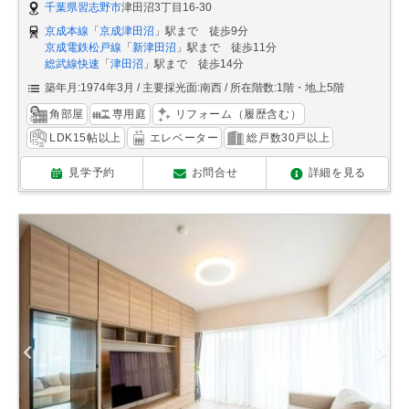
千葉県習志野市
津田沼3丁目16-30
京成本線
「
京成津田沼
」駅まで 徒歩9分
京成電鉄松戸線
「
新津田沼
」駅まで 徒歩11分
総武線快速
「
津田沼
」駅まで 徒歩14分
築年月:1974年3月
主要採光面:南西
所在階数:1階・地上5階
角部屋
専用庭
リフォーム（履歴含む）
LDK15帖以上
エレベーター
総戸数30戸以上
見学予約
お問合せ
詳細を見る