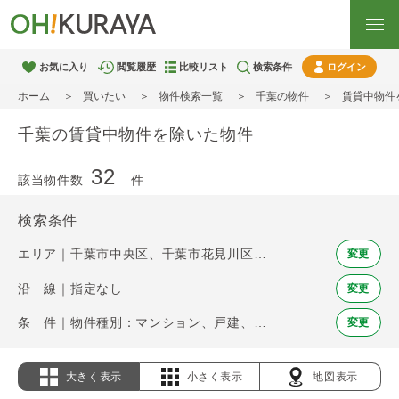
お気に入り
閲覧履歴
比較リスト
検索条件
ログイン
ホーム
買いたい
物件検索一覧
千葉の物件
賃貸中物件
千葉の賃貸中物件を除いた物件
32
該当物件数
件
検索条件
エリア｜千葉市中央区、千葉市花見川区、千葉市稲毛区、千葉市若葉区、千葉市緑区、千葉市美浜区、市川市、船橋市、松戸市、習志野市、柏市、流山市、浦安市、印西市
変更
沿 線｜指定なし
変更
条 件｜物件種別：マンション、戸建、土地 / 賃貸中物件を除く
変更
大きく表示
小さく表示
地図表示