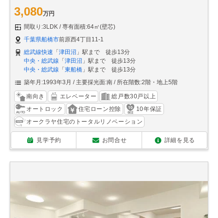
3,080
万円
間取り:3LDK
専有面積:64㎡(壁芯)
千葉県船橋市
前原西4丁目11-1
総武線快速
「
津田沼
」駅まで 徒歩13分
中央・総武線
「
津田沼
」駅まで 徒歩13分
中央・総武線
「
東船橋
」駅まで 徒歩13分
築年月:1993年3月
主要採光面:南
所在階数:2階・地上5階
南向き
エレベーター
総戸数30戸以上
オートロック
住宅ローン控除
10年保証
オークラヤ住宅のトータルリノベーション
見学予約
お問合せ
詳細を見る