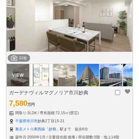
32枚
ガーデナヴィルマグノリア市川妙典
7,580
万円
間取り:3LDK
専有面積:72.15㎡(壁芯)
千葉県市川市
妙典2丁目15-21
東京メトロ東西線
「
妙典
」駅まで 徒歩6分
築年月:2000年1月
主要採光面:南東
所在階数:5階・地上14階