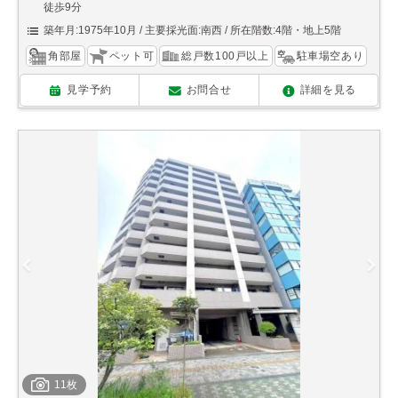
徒歩9分
築年月:1975年10月
主要採光面:南西
所在階数:4階・地上5階
角部屋
ペット可
総戸数100戸以上
駐車場空あり
見学予約
お問合せ
詳細を見る
11枚