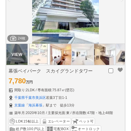
24枚
幕張ベイパーク スカイグランドタワー
7,780
万円
間取り:2LDK
専有面積:75.87㎡(壁芯)
千葉県千葉市美浜区
若葉3丁目1-1
京葉線
「
海浜幕張
」駅まで 徒歩13分
築年月:2020年10月
主要採光面:東
所在階数:47階・地上48階
LDK15帖以上
エレベーター
ペット可
総戸数100戸以上
宅配BOX
オートロック