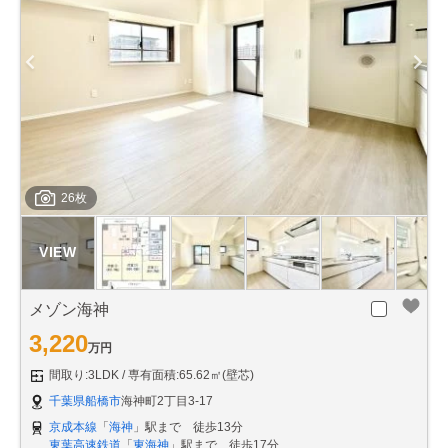
26枚
メゾン海神
3,220
万円
間取り:3LDK
専有面積:65.62㎡(壁芯)
千葉県船橋市
海神町2丁目3-17
京成本線
「
海神
」駅まで 徒歩13分
東葉高速鉄道
「
東海神
」駅まで 徒歩17分