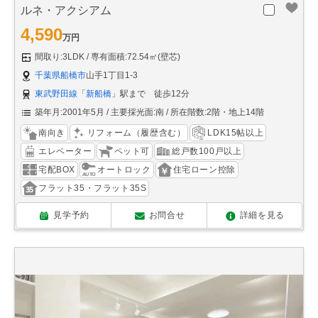
ルネ・アクシアム
4,590
万円
間取り:3LDK
専有面積:72.54㎡(壁芯)
千葉県船橋市
山手1丁目1-3
東武野田線
「
新船橋
」駅まで 徒歩12分
築年月:2001年5月
主要採光面:南
所在階数:2階・地上14階
南向き
リフォーム（履歴含む）
LDK15帖以上
エレベーター
ペット可
総戸数100戸以上
宅配BOX
オートロック
住宅ローン控除
フラット35・フラット35S
見学予約
お問合せ
詳細を見る