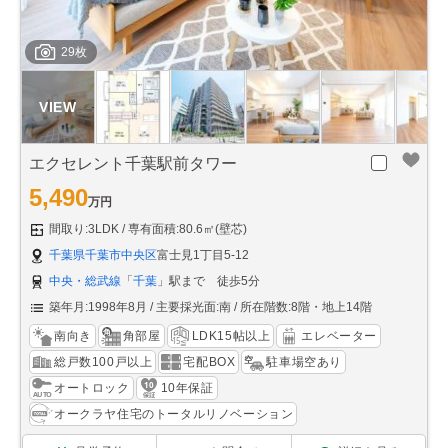
29枚
エクセレント千葉駅前タワー
5,490
万円
間取り:3LDK
専有面積:80.6㎡(壁芯)
千葉県千葉市中央区
富士見1丁目5-12
中央・総武線
「
千葉
」駅まで 徒歩5分
築年月:1998年8月
主要採光面:南
所在階数:8階・地上14階
南向き
角部屋
LDK15帖以上
エレベーター
総戸数100戸以上
宅配BOX
駐車場空あり
オートロック
10年保証
オークラヤ住宅のトータルリノベーション