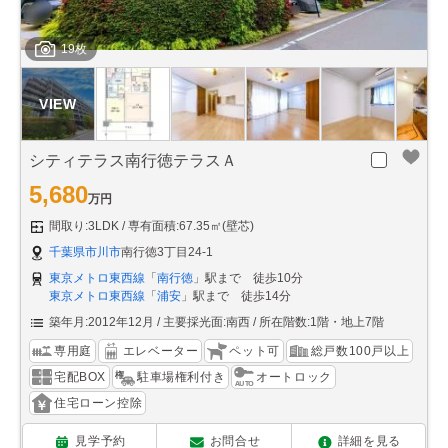
19枚
シティテラス南行徳テラスＡ
5,680
万円
間取り:3LDK
専有面積:67.35㎡(壁芯)
千葉県市川市
南行徳3丁目24-1
東京メトロ東西線
「
南行徳
」駅まで 徒歩10分
東京メトロ東西線
「
浦安
」駅まで 徒歩14分
築年月:2012年12月
主要採光面:南西
所在階数:1階・地上7階
専用庭
エレベーター
ペット可
総戸数100戸以上
宅配BOX
駐車場権利付き
オートロック
住宅ローン控除
見学予約
お問合せ
詳細を見る