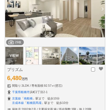
29枚
プリズム
6,480
万円
間取り:3LDK
専有面積:92.57㎡(壁芯)
千葉県船橋市
浜町2丁目2-1
京葉線
「
南船橋
」駅まで 徒歩10分
京成本線
「
船橋競馬場
」駅まで 徒歩10分
築年月:2002年2月
主要採光面:南
所在階数:3階・地上20階