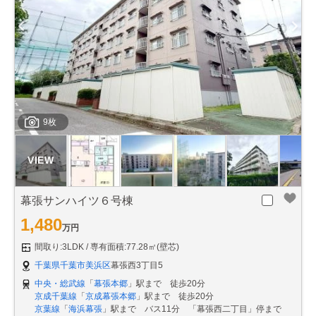
9枚
幕張サンハイツ６号棟
1,480
万円
間取り:3LDK
専有面積:77.28㎡(壁芯)
千葉県千葉市美浜区
幕張西3丁目5
中央・総武線
「
幕張本郷
」駅まで 徒歩20分
京成千葉線
「
京成幕張本郷
」駅まで 徒歩20分
京葉線
「
海浜幕張
」駅まで バス11分 「幕張西二丁目」停まで