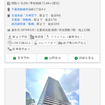
間取り:3LDK
専有面積:71.68㎡(壁芯)
千葉県船橋市
浜町1丁目4-2
京成本線
「
大神宮下
」駅まで 徒歩9分
京葉線
「
南船橋
」駅まで 徒歩17分
総武線快速
「
船橋
」駅まで 徒歩18分
築年月:1979年5月
主要採光面:南西
所在階数:7階・地上12階
駅まで平坦
角部屋
リフォーム（履歴含む）
LDK15帖以上
エレベーター
総戸数100戸以上
駐車場空あり
見学予約
お問合せ
詳細を見る