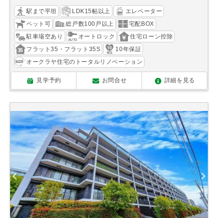
駅まで平坦
LDK15帖以上
エレベーター
ペット可
総戸数100戸以上
宅配BOX
駐車場空あり
オートロック
住宅ローン控除
フラット35・フラット35S
10年保証
オークラヤ住宅のトータルリノベーション
見学予約
お問合せ
詳細を見る