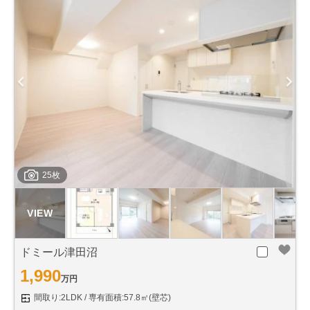
25枚
ドミール津田沼
1,990
万円
間取り:2LDK
専有面積:57.8㎡(壁芯)