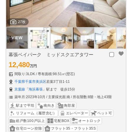
27枚
幕張ベイパーク ミッドスクエアタワー
12,480
万円
間取り:3LDK
専有面積:98.51㎡(壁芯)
千葉県千葉市美浜区
若葉3丁目1-11
京葉線
「
海浜幕張
」駅まで 徒歩15分
築年月:2023年10月
主要採光面:南
所在階数:8階・地上43階
駅まで平坦
南向き
角部屋
リフォーム（履歴含む）
エレベーター
ペット可
総戸数100戸以上
宅配BOX
オートロック
住宅ローン控除
フラット35・フラット35S