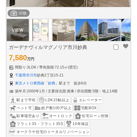
32枚
ガーデナヴィルマグノリア市川妙典
7,580
万円
間取り:3LDK
専有面積:72.15㎡(壁芯)
千葉県市川市
妙典2丁目15-21
東京メトロ東西線
「
妙典
」駅まで 徒歩6分
築年月:2000年1月
主要採光面:南東
所在階数:5階・地上14階
駅まで平坦
LDK15帖以上
エレベーター
ペット可
総戸数100戸以上
宅配BOX
駐車場空あり
オートロック
住宅ローン控除
フラット35・フラット35S
10年保証
オークラヤ住宅のトータルリノベーション