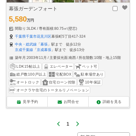
幕張ガーデンフォート
5,580
万円
間取り:3LDK
専有面積:80.75㎡(壁芯)
千葉県千葉市花見川区
幕張町5丁目417-324
中央・総武線
「
幕張
」駅まで 徒歩12分
京成千葉線
「
京成幕張
」駅まで 徒歩13分
築年月:2003年11月
主要採光面:南西
所在階数:10階・地上15階
LDK15帖以上
エレベーター
ペット可
総戸数100戸以上
宅配BOX
駐車場空あり
オートロック
住宅ローン控除
10年保証
オークラヤ住宅のトータルリノベーション
見学予約
お問合せ
詳細を見る
1