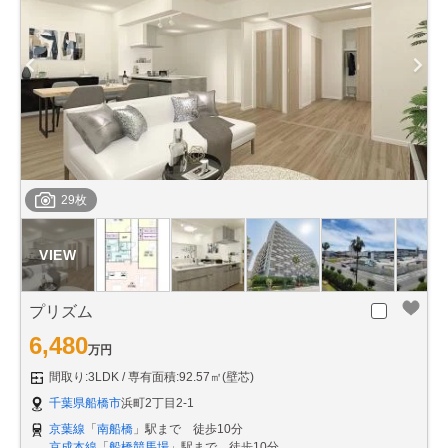
29枚
プリズム
6,480
万円
間取り:3LDK
専有面積:92.57㎡(壁芯)
千葉県船橋市
浜町2丁目2-1
京葉線
「
南船橋
」駅まで 徒歩10分
京成本線
「
船橋競馬場
」駅まで 徒歩10分