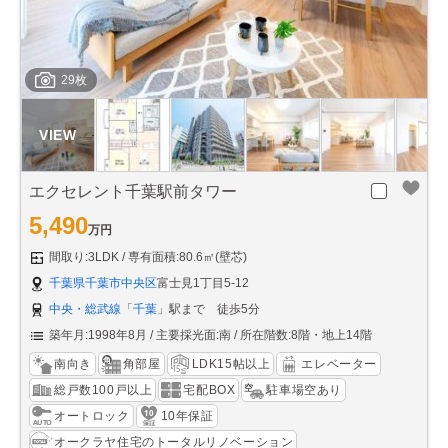
29枚
エクセレント千葉駅前タワー
5,490
万円
間取り:3LDK
専有面積:80.6㎡(壁芯)
千葉県千葉市中央区
富士見1丁目5-12
中央・総武線
「
千葉
」駅まで 徒歩5分
築年月:1998年8月
主要採光面:南
所在階数:8階・地上14階
南向き
角部屋
LDK15帖以上
エレベーター
総戸数100戸以上
宅配BOX
駐車場空あり
オートロック
10年保証
オークラヤ住宅のトータルリノベーション