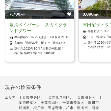
7,780
8,890
万円
万円
幕張ベイパーク スカイグラ
津田沼ザ・タ
ンドタワー
73.3
中央・総武線「津
75.87㎡（壁芯）
2LDK
2020年3
京葉線「海浜幕張」駅まで 徒歩13分
18階
2020年10月
東
47階 / 地上48階建
現在の検索条件
エリア｜
千葉市中央区、千葉市花見川区、千葉市稲毛区、千
葉市若葉区、千葉市緑区、千葉市美浜区、市川市、
船橋市、松戸市、習志野市、柏市、流山市、浦安