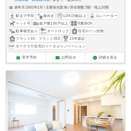
築年月:2002年2月
主要採光面:南
所在階数:3階・地上20階
駅まで平坦
南向き
LDK15帖以上
エレベーター
ペット可
総戸数100戸以上
宅配BOX
駐車場空あり
オートロック
住宅ローン控除
フラット35・フラット35S
10年保証
オークラヤ住宅のトータルリノベーション
見学予約
お問合せ
詳細を見る