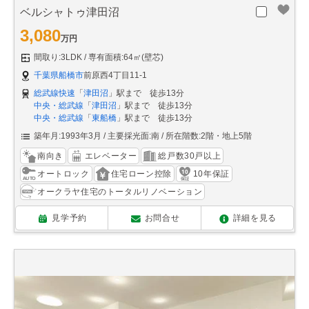
ベルシャトゥ津田沼
3,080
万円
間取り:3LDK
専有面積:64㎡(壁芯)
千葉県船橋市
前原西4丁目11-1
総武線快速
「
津田沼
」駅まで 徒歩13分
中央・総武線
「
津田沼
」駅まで 徒歩13分
中央・総武線
「
東船橋
」駅まで 徒歩13分
築年月:1993年3月
主要採光面:南
所在階数:2階・地上5階
南向き
エレベーター
総戸数30戸以上
オートロック
住宅ローン控除
10年保証
オークラヤ住宅のトータルリノベーション
見学予約
お問合せ
詳細を見る