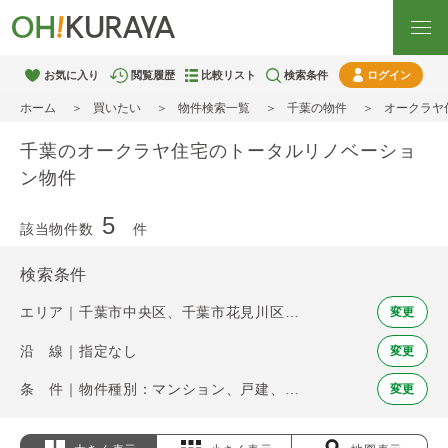
お気に入り
閲覧履歴
比較リスト
検索条件
ログイン
ホーム
買いたい
物件検索一覧
千葉の物件
オークラヤ
千葉のオークラヤ住宅のトータルリノベーショ
ン物件
5
該当物件数
件
検索条件
エリア｜千葉市中央区、千葉市花見川区、千葉市稲毛区、千葉市若葉区、千葉市緑区、千葉市美浜区、市川市、船橋市、松戸市、習志野市、柏市、流山市、浦安市、印西市
変更
沿 線｜指定なし
変更
条 件｜物件種別：マンション、戸建、土地 / オークラヤ住宅のトータルリノベーション
変更