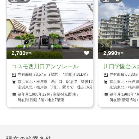
2,780
2,990
万円
万円
コスモ西川口アンソレール
川口学園台ス
73.57㎡（壁芯）
3LDK
65.3
京浜東北・根岸線「西川口」駅まで 徒歩12分
京浜東北・根岸線
京浜東北・根岸線「川口」駅まで 徒歩16分
京浜東北・根岸線
1988年12月
南
1983年7
3階 / 地上7階建
5階 