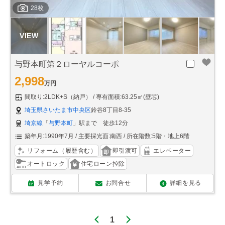
28枚
与野本町第２ローヤルコーポ
2,998
万円
間取り:2LDK+S（納戸）
専有面積:63.25㎡(壁芯)
埼玉県さいたま市中央区
鈴谷8丁目8-35
埼京線
「
与野本町
」駅まで 徒歩12分
築年月:1990年7月
主要採光面:南西
所在階数:5階・地上6階
リフォーム（履歴含む）
即引渡可
エレベーター
オートロック
住宅ローン控除
見学予約
お問合せ
詳細を見る
1