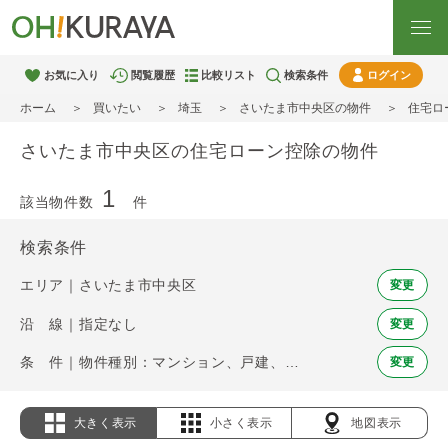
お気に入り
閲覧履歴
比較リスト
検索条件
ログイン
ホーム
買いたい
埼玉
さいたま市中央区の物件
住宅ロ
さいたま市中央区の住宅ローン控除の物件
1
該当物件数
件
検索条件
エリア｜さいたま市中央区
変更
沿 線｜指定なし
変更
条 件｜物件種別：マンション、戸建、土地 / 住宅ローン控除
変更
大きく表示
小さく表示
地図表示