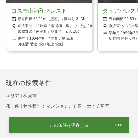
コスモ南浦和クレスト
ダイアパレス
62.91㎡（壁芯）
3LDK
65.8
京浜東北・根岸線「南浦和」駅まで 徒歩10分
京浜東北・根岸線
武蔵野線「南浦和」駅まで 徒歩10分
1999年3
1994年6月
東
6階 
2階 / 地上7階建
現在の検索条件
エリア｜
和光市
条 件｜
物件種別：マンション、戸建、土地 / 空室
この条件を保存する