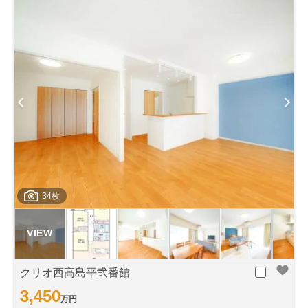
34枚
クリオ西高島平弐番館
3,450
万円