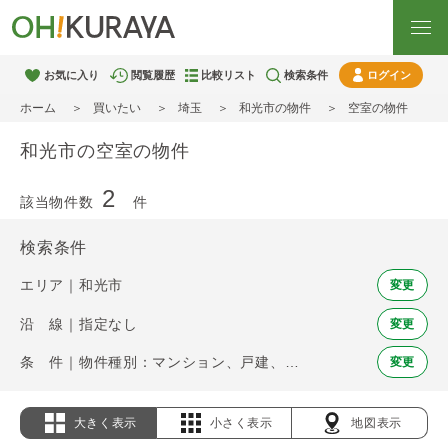
お気に入り
閲覧履歴
比較リスト
検索条件
ログイン
ホーム
買いたい
埼玉
和光市の物件
空室の物件
和光市の空室の物件
2
該当物件数
件
検索条件
エリア｜和光市
変更
沿 線｜指定なし
変更
条 件｜物件種別：マンション、戸建、土地 / 空室
変更
大きく表示
小さく表示
地図表示