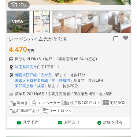
27枚
レーベンハイム光が丘公園
4,470
万円
間取り:2LDK+S（納戸）
専有面積:68.34㎡(壁芯)
埼玉県和光市
白子1丁目1-1
都営大江戸線
「
光が丘
」駅まで 徒歩17分
東京メトロ有楽町線
「
地下鉄成増
」駅まで 徒歩19分
東武東上線
「
成増
」駅まで 徒歩20分
築年月:2011年6月
主要採光面:南
所在階数:4階・地上6階
南向き
エレベーター
総戸数100戸以上
宅配BOX
駐車場空あり
オートロック
見学予約
お問合せ
詳細を見る