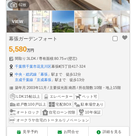
62枚
幕張ガーデンフォート
5,580
万円
間取り:3LDK
専有面積:80.75㎡(壁芯)
千葉県千葉市花見川区
幕張町5丁目417-324
中央・総武線
「
幕張
」駅まで 徒歩12分
京成千葉線
「
京成幕張
」駅まで 徒歩13分
築年月:2003年11月
主要採光面:南西
所在階数:10階・地上15階
LDK15帖以上
エレベーター
ペット可
総戸数100戸以上
宅配BOX
駐車場空あり
オートロック
住宅ローン控除
10年保証
オークラヤ住宅のトータルリノベーション
見学予約
お問合せ
詳細を見る