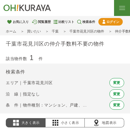
お気に入り
閲覧履歴
比較リスト
検索条件
ログイン
ホーム
買いたい
千葉
千葉市花見川区の物件
仲介手数
千葉市花見川区の仲介手数料不要の物件
1
該当物件数
件
検索条件
エリア｜千葉市花見川区
変更
沿 線｜指定なし
変更
条 件｜物件種別：マンション、戸建、土地 / 仲介手数料不要
変更
大きく表示
小さく表示
地図表示