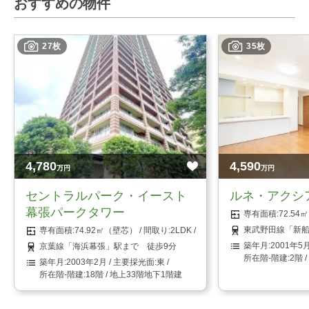
おすすめの物件
27枚
35枚
4,780
4,590
万円
万円
セントラルパーク・イースト
ルネ・アクシ
幕張パークタワー
72.5
東武野田線「新船
74.92㎡（壁芯）
2LDK
2001年5
京葉線「海浜幕張」駅まで 徒歩9分
2階 
2003年2月
東
18階 / 地上33階地下1階建