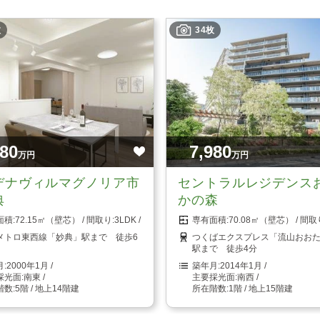
枚
34枚
580
7,980
万円
万円
デナヴィルマグノリア市
セントラルレジデンス
典
かの森
72.15㎡（壁芯）
3LDK
70.08㎡（壁芯）
メトロ東西線「妙典」駅まで 徒歩6
つくばエクスプレス「流山おお
駅まで 徒歩4分
2000年1月
2014年1月
南東
南西
5階 / 地上14階建
1階 / 地上15階建