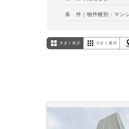
条 件｜物件種別：マンシ
大きく表示
小さく表示