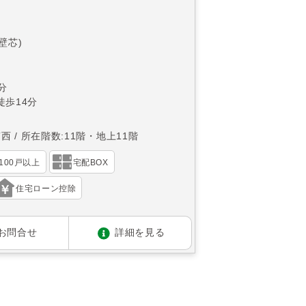
(壁芯)
分
徒歩14分
南西
所在階数:11階・地上11階
100戸以上
宅配BOX
住宅ローン控除
お問合せ
詳細を見る