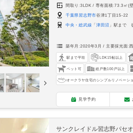
間取り:3LDK
専有面積:73.3㎡(
千葉県習志野市
谷津1丁目15-22
中央・総武線
「
津田沼
」駅まで 
築年月:2020年3月
主要採光面:
駅まで平坦
LDK15帖以上
ペット可
総戸数100戸以上
オークラヤ住宅のシンプルリノベーシ
見学予約
サンクレイドル習志野パセ