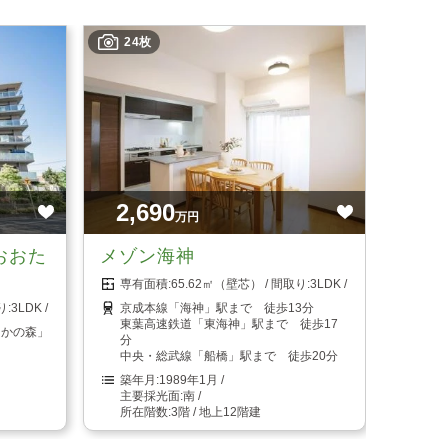
24枚
2,690
万円
おおた
メゾン海神
65.62㎡（壁芯）
3LDK
3LDK
京成本線「海神」駅まで 徒歩13分
東葉高速鉄道「東海神」駅まで 徒歩17
たかの森」
分
中央・総武線「船橋」駅まで 徒歩20分
1989年1月
南
3階 / 地上12階建