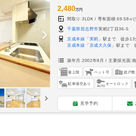
2,480
万円
間取り:3LDK
専有面積:69.58㎡
千葉県習志野市
実籾2丁目36-5
京成本線
「
実籾
」駅まで 徒歩13
京成本線
「
京成大久保
」駅まで 
築年月:2002年8月
主要採光面:
最上階
ペット可
総戸数
駐車場空あり
オートロック
見学予約