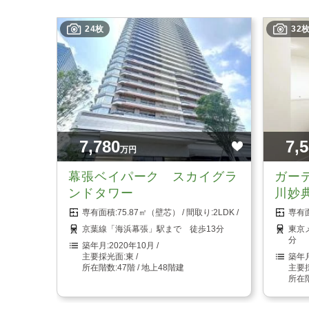
24枚
32
7,780
7,
万円
幕張ベイパーク スカイグラ
ガー
ンドタワー
川妙
75.87㎡（壁芯）
2LDK
京葉線「海浜幕張」駅まで 徒歩13分
東京
分
2020年10月
東
47階 / 地上48階建