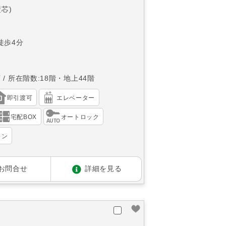
壁芯)
徒歩4分
西
所在階数:18階・地上44階
即引渡可
エレベーター
宅配BOX
オートロック
ョン
お問合せ
詳細を見る
オ