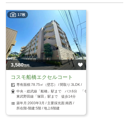
17枚
3,580
万円
コスモ船橋エクセルコート
78.75㎡（壁芯）
3LDK
中央・総武線「船橋」駅まで バス6分 「七軒家」停まで 徒歩1分
東武野田線「塚田」駅まで 徒歩14分
2003年3月
南西
5階 / 地上6階建