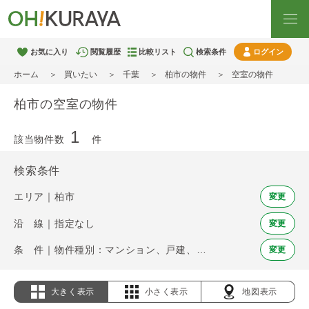
お気に入り
閲覧履歴
比較リスト
検索条件
ログイン
ホーム
買いたい
千葉
柏市の物件
空室の物件
柏市の空室の物件
1
該当物件数
件
検索条件
エリア｜柏市
変更
沿 線｜指定なし
変更
条 件｜物件種別：マンション、戸建、土地 / 空室
変更
大きく表示
小さく表示
地図表示