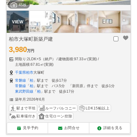
45枚
柏市大塚町新築戸建
3,980
万円
間取り:2LDK+S（納戸）
建物面積:97.33㎡(実測)
土地面積:67.81㎡(実測)
千葉県柏市
大塚町
常磐線
「
柏
」駅まで 徒歩17分
常磐線
「
柏
」駅まで バス5分 「新田原」停まで 徒歩1分
東武野田線
「
柏
」駅まで 徒歩17分
築年月:2026年6月
駅まで平坦
ルーフバルコニー
LDK15帖以上
駐車場付き
住宅ローン控除
見学予約
お問合せ
詳細を見る