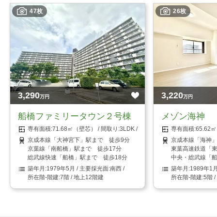
47枚
26枚
3,290
3,220
万円
万円
船橋ファミリータウン２号棟
メゾン海神
71.68㎡（壁芯）
3LDK
65.6
京成本線「大神宮下」駅まで 徒歩9分
京成本線「海神」
京葉線「南船橋」駅まで 徒歩17分
東葉高速鉄道「東
総武線快速「船橋」駅まで 徒歩18分
中央・総武線「船
1979年5月
南西
1989年1
7階 / 地上12階建
5階 