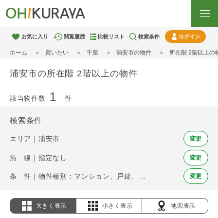
お気に入り
閲覧履歴
比較リスト
検索条件
ログイン
ホーム
買いたい
千葉
浦安市の物件
所在階 2階以上の
浦安市の所在階 2階以上の物件
1
該当物件数
件
検索条件
エリア｜浦安市
変更
沿 線｜指定なし
変更
条 件｜物件種別：マンション、戸建、土地 / 所在階 2階以上
変更
大きく表示
小さく表示
地図表示