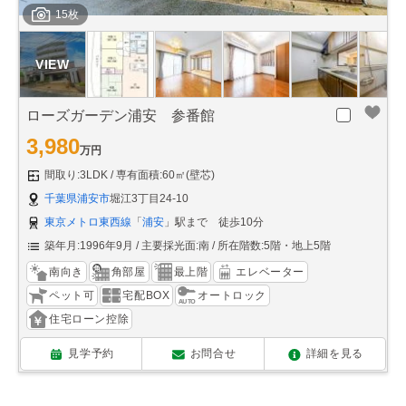
15枚
ローズガーデン浦安 参番館
3,980
万円
間取り:3LDK
専有面積:60㎡(壁芯)
千葉県浦安市
堀江3丁目24-10
東京メトロ東西線
「
浦安
」駅まで 徒歩10分
築年月:1996年9月
主要採光面:南
所在階数:5階・地上5階
南向き
角部屋
最上階
エレベーター
ペット可
宅配BOX
オートロック
住宅ローン控除
見学予約
お問合せ
詳細を見る