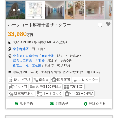
パークコート麻布十番ザ・タワー
33,980
万円
間取り:2LDK
専有面積:68.54㎡(壁芯)
東京都港区
三田1丁目7-1
東京メトロ南北線
「
麻布十番
」駅まで 徒歩3分
都営大江戸線
「
赤羽橋
」駅まで 徒歩6分
都営三田線
「
芝公園
」駅まで 徒歩13分
築年月:2010年5月
主要採光面:南
所在階数:15階・地上36階
駅まで平坦
南向き
即引渡可
エレベーター
ペット可
総戸数100戸以上
宅配BOX
駐車場空あり
オートロック
住宅ローン控除
見学予約
お問合せ
詳細を見る