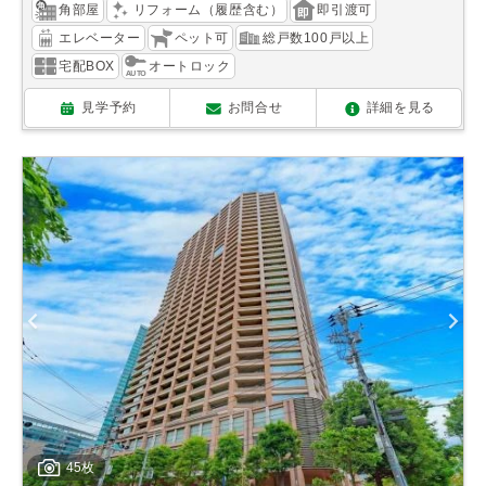
角部屋
リフォーム（履歴含む）
即引渡可
エレベーター
ペット可
総戸数100戸以上
宅配BOX
オートロック
見学予約
お問合せ
詳細を見る
45枚