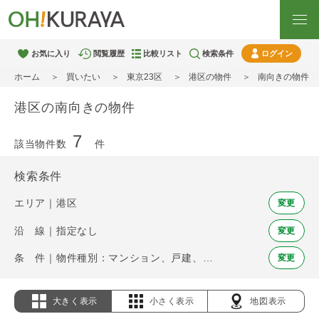
お気に入り
閲覧履歴
比較リスト
検索条件
ログイン
ホーム
買いたい
東京23区
港区の物件
南向きの物件
港区の南向きの物件
7
該当物件数
件
検索条件
エリア｜港区
変更
沿 線｜指定なし
変更
条 件｜物件種別：マンション、戸建、土地 / 南向き
変更
大きく表示
小さく表示
地図表示