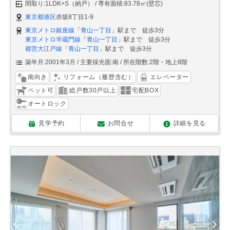
間取り:1LDK+S（納戸）
専有面積:83.78㎡(壁芯)
東京都港区
赤坂8丁目1-9
東京メトロ銀座線
「
青山一丁目
」駅まで 徒歩3分
東京メトロ半蔵門線
「
青山一丁目
」駅まで 徒歩3分
都営大江戸線
「
青山一丁目
」駅まで 徒歩3分
築年月:2001年3月
主要採光面:南
所在階数:2階・地上8階
南向き
リフォーム（履歴含む）
エレベーター
ペット可
総戸数30戸以上
宅配BOX
オートロック
見学予約
お問合せ
詳細を見る