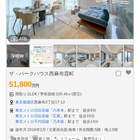
44枚
ザ・パークハウス西麻布霞町
51,800
万円
間取り:2LDK
専有面積:105.46㎡(壁芯)
東京都港区
西麻布3丁目17-12
東京メトロ日比谷線
「
六本木
」駅まで 徒歩9分
東京メトロ日比谷線
「
広尾
」駅まで 徒歩10分
東京メトロ千代田線
「
乃木坂
」駅まで 徒歩14分
築年月:2016年2月
主要採光面:南東
所在階数:5階・地上5階
角部屋
最上階
リフォーム（履歴含む）