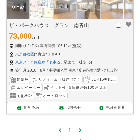
ザ・パークハウス グラン 南青山
73,000
万円
間取り:2LDK
専有面積:105.19㎡(壁芯)
東京都港区
南青山5丁目4-11
東京メトロ銀座線
「
表参道
」駅まで 徒歩5分
築年月:2016年8月
主要採光面:南東
所在階数:4階・地上7階
角部屋
リフォーム（履歴含む）
LDK15帖以上
エレベーター
ペット可
総戸数100戸以上
宅配BOX
オートロック
見学予約
お問合せ
詳細を見る
1