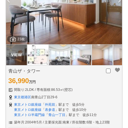
23枚
青山ザ・タワー
36,990
万円
間取り:2LDK
専有面積:86.53㎡(壁芯)
東京都港区
南青山2丁目29-6
東京メトロ銀座線
「
外苑前
」駅まで 徒歩5分
東京メトロ銀座線
「
表参道
」駅まで 徒歩10分
東京メトロ半蔵門線
「
青山一丁目
」駅まで 徒歩11分
築年月:2004年5月
主要採光面:南東
所在階数:6階・地上23階