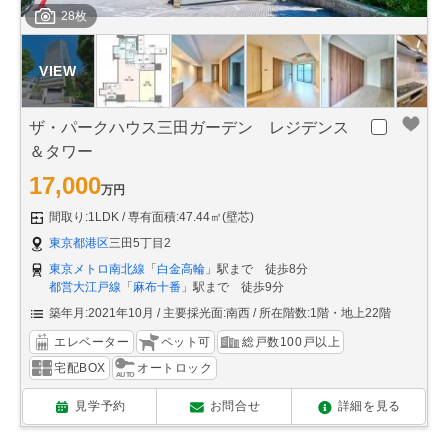
28枚
ザ・パークハウス三田ガーデン レジデンス
＆タワー
17,000
万円
間取り:1LDK
専有面積:47.44㎡(壁芯)
東京都港区
三田5丁目2
東京メトロ南北線
「
白金高輪
」駅まで 徒歩8分
都営大江戸線
「
麻布十番
」駅まで 徒歩9分
築年月:2021年10月
主要採光面:南西
所在階数:1階・地上22階
エレベーター
ペット可
総戸数100戸以上
宅配BOX
オートロック
見学予約
お問合せ
詳細を見る