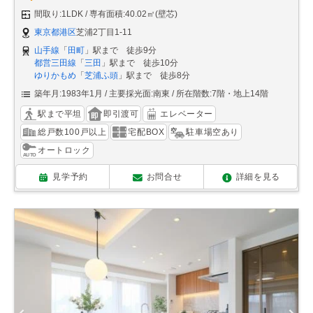
間取り:1LDK
専有面積:40.02㎡(壁芯)
東京都港区
芝浦2丁目1-11
山手線
「
田町
」駅まで 徒歩9分
都営三田線
「
三田
」駅まで 徒歩10分
ゆりかもめ
「
芝浦ふ頭
」駅まで 徒歩8分
築年月:1983年1月
主要採光面:南東
所在階数:7階・地上14階
駅まで平坦
即引渡可
エレベーター
総戸数100戸以上
宅配BOX
駐車場空あり
オートロック
見学予約
お問合せ
詳細を見る