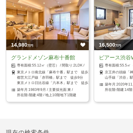
14,980
16,500
万円
万円
グランドメゾン麻布十番館
ピアース渋谷W
55.12㎡（壁芯）
2LDK
55.5
東京メトロ南北線「麻布十番」駅まで 徒歩1分
京王井の頭線「神
都営大江戸線「赤羽橋」駅まで 徒歩9分
山手線「渋谷」駅
東京メトロ日比谷線「六本木」駅まで 徒歩15分
2020年1
1983年9月
東
14階
4階 / 地上10階地下1階建
現在の検索条件