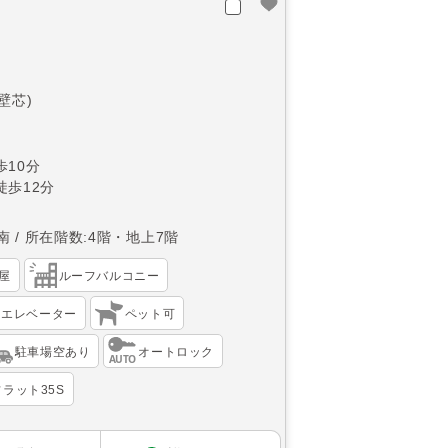
(壁芯)
10分
徒歩12分
南
所在階数:4階・地上7階
屋
ルーフバルコニー
エレベーター
ペット可
駐車場空あり
オートロック
ラット35S