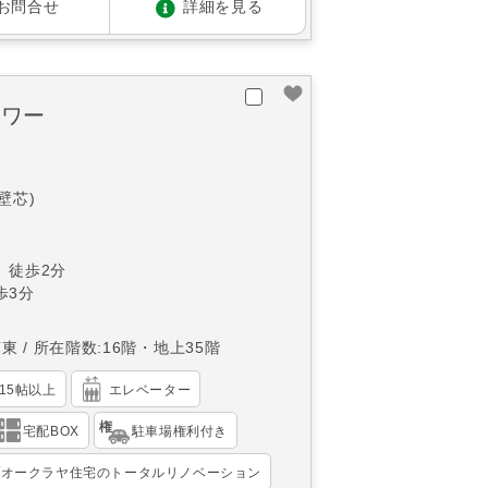
お問合せ
詳細を見る
タワー
(壁芯)
 徒歩2分
歩3分
南東
所在階数:16階・地上35階
K15帖以上
エレベーター
宅配BOX
駐車場権利付き
オークラヤ住宅のトータルリノベーション