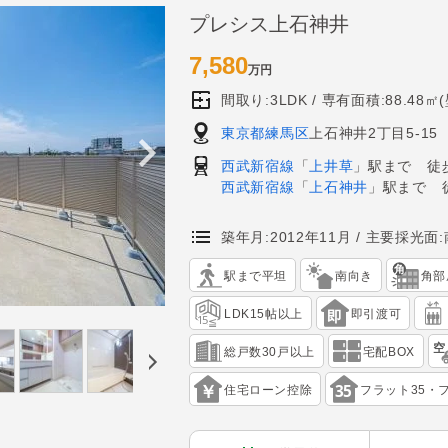
プレシス上石神井
7,580
万円
間取り:3LDK
専有面積:88.48㎡
東京都練馬区
上石神井2丁目5-15
西武新宿線
「
上井草
」駅まで 徒歩
西武新宿線
「
上石神井
」駅まで 
築年月:2012年11月
主要採光面:
駅まで平坦
南向き
角部
LDK15帖以上
即引渡可
総戸数30戸以上
宅配BOX
住宅ローン控除
フラット35・フ