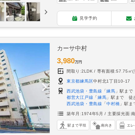
見学予約
カーサ中村
3,980
万円
間取り:2LDK
専有面積:57.75㎡
東京都練馬区
中村北1丁目10-17
西武池袋・豊島線
「
練馬
」駅まで
都営大江戸線
「
練馬
」駅まで 徒
西武池袋・豊島線
「
中村橋
」駅ま
築年月:1974年5月
主要採光面:
駅まで平坦
南向き
エレ