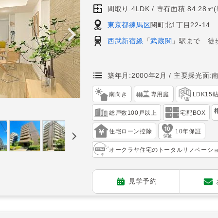
間取り:4LDK
専有面積:84.28㎡
東京都練馬区
関町北1丁目22-14
西武新宿線
「
武蔵関
」駅まで 徒
築年月:2000年2月
主要採光面:
南向き
専用庭
LDK15
総戸数100戸以上
宅配BOX
住宅ローン控除
10年保証
オークラヤ住宅のトータルリノベーシ
見学予約