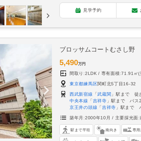
見学予約
ブロッサムコートむさし野
5,490
万円
間取り:2LDK
専有面積:71.91㎡
東京都練馬区
関町北5丁目16-32
西武新宿線
「
武蔵関
」駅まで 徒歩
中央本線
「
吉祥寺
」駅まで バス
京王井の頭線
「
吉祥寺
」駅まで 
築年月:2000年10月
主要採光面:
駅まで平坦
南向き
専用