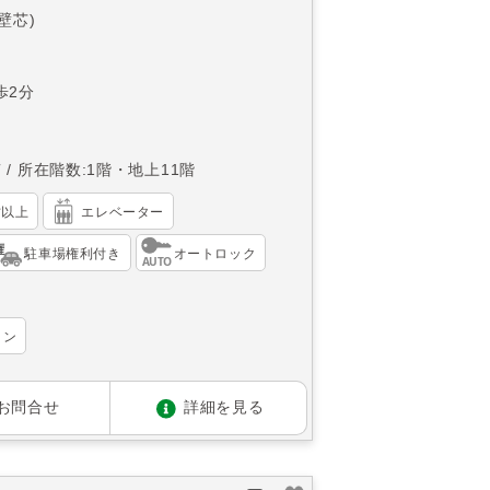
(壁芯)
歩2分
南
所在階数:1階・地上11階
帖以上
エレベーター
駐車場権利付き
オートロック
ョン
お問合せ
詳細を見る