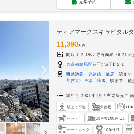
見学予約
ディアマークスキャピタル
11,390
万円
間取り:2LDK
専有面積:78.21㎡
東京都練馬区
豊玉北6丁目2-1
西武池袋・豊島線
「
練馬
」駅まで
都営大江戸線
「
練馬
」駅まで 徒
築年月:2001年2月
主要採光面:
駅まで平坦
角部屋
LD
ペット可
総戸数100戸以上
オートロック
10年保証