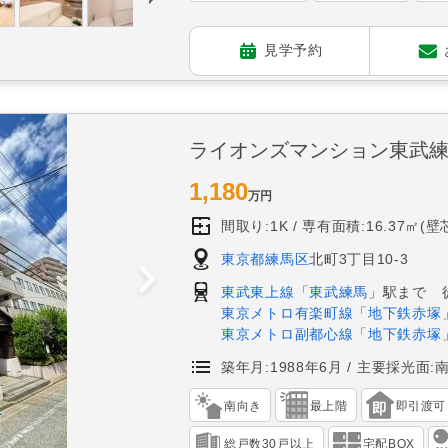
見学予約
ライオンズマンション東武
1,180
万円
間取り:1K
専有面積:16.37㎡(壁
東京都練馬区
北町3丁目10-3
東武東上線
「
東武練馬
」駅まで 
東京メトロ有楽町線
「
地下鉄赤塚
東京メトロ副都心線
「
地下鉄赤塚
築年月:1988年6月
主要採光面:
南向き
最上階
即引渡可
総戸数30戸以上
宅配BOX