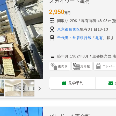
スカイワード亀有
2,950
万円
間取り:2DK
専有面積:48.08㎡(
東京都葛飾区
亀有3丁目18-13
千代田・常磐緩行線
「
亀有
」駅ま
築年月:1982年3月
主要採光面:
南向き
角部屋
エレベー
見学予約