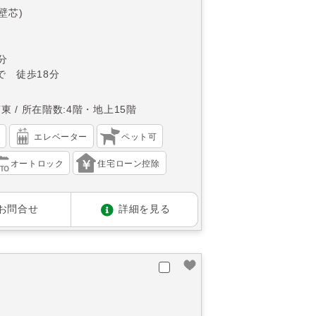
(壁芯)
分
で 徒歩18分
南東
所在階数:4階・地上15階
）
エレベーター
ペット可
オートロック
住宅ローン控除
お問合せ
詳細を見る