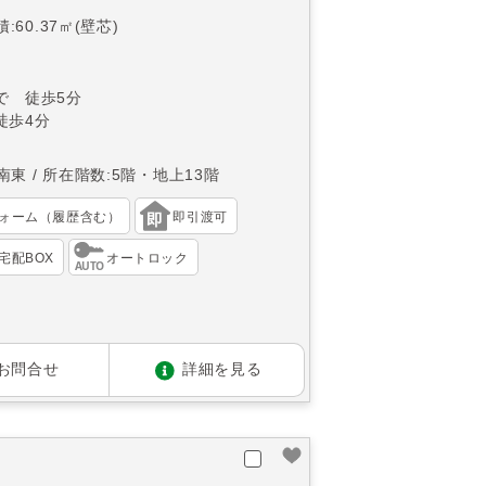
:60.37㎡(壁芯)
で 徒歩5分
徒歩4分
南東
所在階数:5階・地上13階
ォーム（履歴含む）
即引渡可
宅配BOX
オートロック
お問合せ
詳細を見る