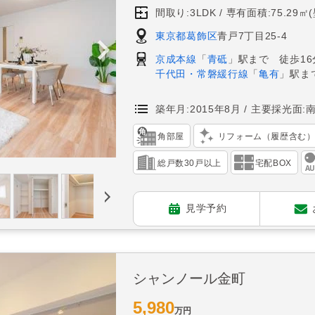
間取り:3LDK
専有面積:75.29㎡
東京都葛飾区
青戸7丁目25-4
京成本線
「
青砥
」駅まで 徒歩16
千代田・常磐緩行線
「
亀有
」駅ま
築年月:2015年8月
主要採光面:
角部屋
リフォーム（履歴含む
総戸数30戸以上
宅配BOX
見学予約
シャンノール金町
5,980
万円