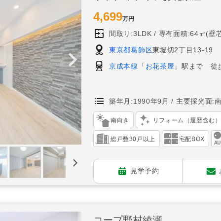
4,699
万円
間取り:3LDK
専有面積:64㎡(壁芯
東京都葛飾区
東堀切2丁目13-19
京成本線
「
お花茶屋
」駅まで 徒歩
築年月:1990年9月
主要採光面:
南向き
リフォーム（履歴含む
総戸数30戸以上
宅配BOX
見学予約
コープ野村綾瀬