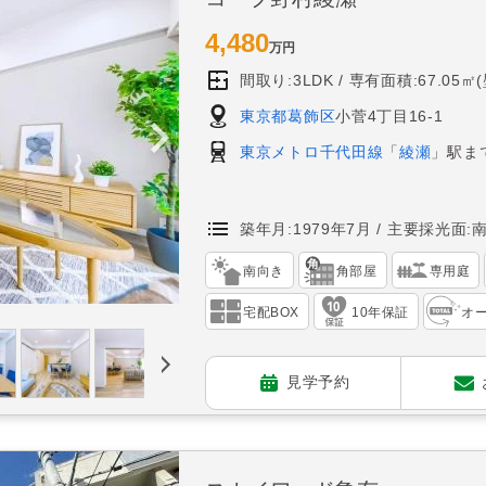
4,480
万円
間取り:3LDK
専有面積:67.05㎡
東京都葛飾区
小菅4丁目16-1
東京メトロ千代田線
「
綾瀬
」駅ま
築年月:1979年7月
主要採光面:
南向き
角部屋
専用庭
宅配BOX
10年保証
オ
見学予約