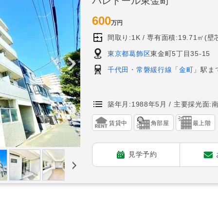
パレドール東金町
600
万円
間取り:1K
専有面積:19.71㎡(壁
東京都葛飾区
東金町5丁目35-15
千代田・常磐緩行線
「
金町
」駅ま
築年月:1988年5月
主要採光面:
賃貸中
角部屋
最上階
見学予約