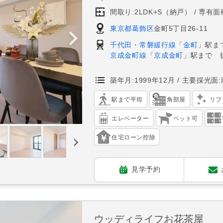
間取り:2LDK+S（納戸）
専有面積
東京都葛飾区
金町5丁目26-11
千代田・常磐緩行線
「
金町
」駅ま
京成金町線
「
京成金町
」駅まで 
築年月:1999年12月
主要採光面:
駅まで平坦
角部屋
リフ
エレベーター
ペット可
住宅ローン控除
見学予約
ウッディライフお花茶屋