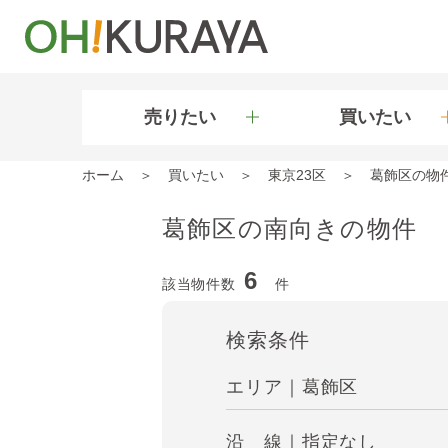
売りたい
買いたい
ホーム
買いたい
東京23区
葛飾区の物
葛飾区の南向きの物件
6
該当物件数
件
検索条件
エリア｜葛飾区
沿 線｜指定なし