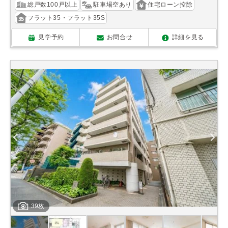
総戸数100戸以上
駐車場空あり
住宅ローン控除
フラット35・フラット35S
見学予約
お問合せ
詳細を見る
39枚