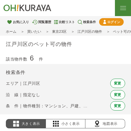
お気に入り
閲覧履歴
比較リスト
検索条件
ログイン
ホーム
買いたい
東京23区
江戸川区の物件
ペット可の
江戸川区のペット可の物件
6
該当物件数
件
検索条件
エリア｜江戸川区
変更
沿 線｜指定なし
変更
条 件｜物件種別：マンション、戸建、土地 / ペット可
変更
大きく表示
小さく表示
地図表示