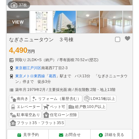
37枚
なぎさニュータウン ３号棟
4,490
万円
間取り:2LDK+S（納戸）
専有面積:70.52㎡(壁芯)
東京都江戸川区
南葛西7丁目2-3
東京メトロ東西線
「
葛西
」駅まで バス13分 「なぎさニュータウ
ン」停まで 徒歩3分
築年月:1979年2月
主要採光面:南
所在階数:2階・地上13階
南向き
リフォーム（履歴含む）
LDK15帖以上
エレベーター
ペット可
総戸数100戸以上
駐車場空あり
住宅ローン控除
フラット35・フラット35S
見学予約
お問合せ
詳細を見る