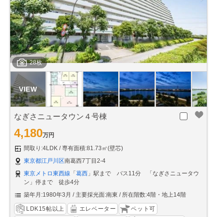
28枚
なぎさニュータウン４号棟
4,180
万円
間取り:4LDK
専有面積:81.73㎡(壁芯)
東京都江戸川区
南葛西7丁目2-4
東京メトロ東西線
「
葛西
」駅まで バス11分 「なぎさニュータウ
ン」停まで 徒歩4分
築年月:1980年3月
主要採光面:南東
所在階数:4階・地上14階
LDK15帖以上
エレベーター
ペット可