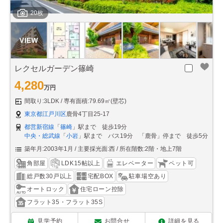
20枚
レクセルガーデン篠崎
4,280
万円
間取り:3LDK
専有面積:79.69㎡(壁芯)
東京都江戸川区
鹿骨4丁目25-17
都営新宿線
「
篠崎
」駅まで 徒歩19分
中央・総武線
「
小岩
」駅まで バス19分 「鹿骨」停まで 徒歩5分
築年月:2003年1月
主要採光面:西
所在階数:2階・地上7階
角部屋
LDK15帖以上
エレベーター
ペット可
総戸数30戸以上
宅配BOX
駐車場空あり
オートロック
住宅ローン控除
フラット35・フラット35S
見学予約
お問合せ
詳細を見る