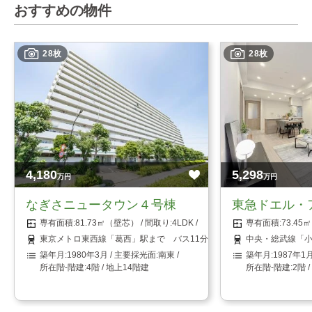
おすすめの物件
28枚
28枚
4,180
5,298
万円
万円
なぎさニュータウン４号棟
東急ドエル・
81.73㎡（壁芯）
4LDK
73.4
東京メトロ東西線「葛西」駅まで バス11分 「なぎさニュータウン」
中央・総武線「小
1980年3月
南東
1987年1
4階 / 地上14階建
2階 