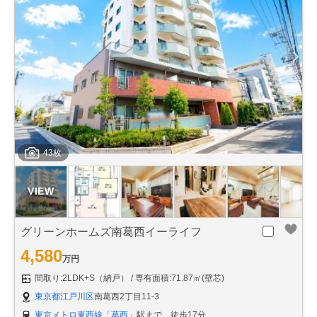
43枚
グリーンホームズ南葛西イーライフ
4,580
万円
間取り:2LDK+S（納戸）
専有面積:71.87㎡(壁芯)
東京都江戸川区
南葛西2丁目11-3
東京メトロ東西線
「
葛西
」駅まで 徒歩17分