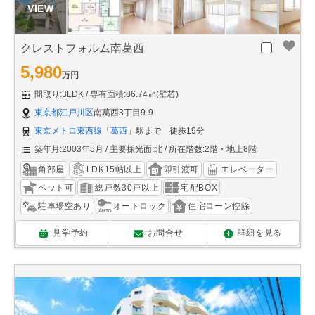
クレストフォルム南葛西
5,980
万円
間取り:3LDK
専有面積:86.74㎡(壁芯)
東京都江戸川区
南葛西3丁目9-9
東京メトロ東西線
「
葛西
」駅まで 徒歩19分
築年月:2003年5月
主要採光面:北
所在階数:2階・地上8階
角部屋
LDK15帖以上
即引渡可
エレベーター
ペット可
総戸数30戸以上
宅配BOX
駐車場空あり
オートロック
住宅ローン控除
見学予約
お問合せ
詳細を見る