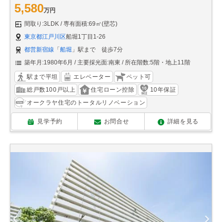
5,580
万円
間取り:3LDK
専有面積:69㎡(壁芯)
東京都江戸川区
船堀1丁目1-26
都営新宿線
「
船堀
」駅まで 徒歩7分
築年月:1980年6月
主要採光面:南東
所在階数:5階・地上11階
駅まで平坦
エレベーター
ペット可
総戸数100戸以上
住宅ローン控除
10年保証
オークラヤ住宅のトータルリノベーション
見学予約
お問合せ
詳細を見る