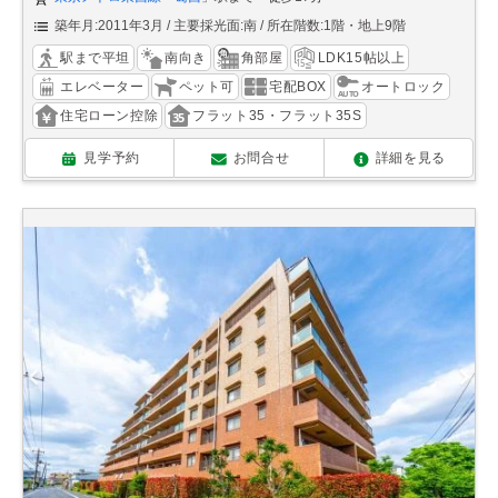
築年月:2011年3月
主要採光面:南
所在階数:1階・地上9階
駅まで平坦
南向き
角部屋
LDK15帖以上
エレベーター
ペット可
宅配BOX
オートロック
住宅ローン控除
フラット35・フラット35S
見学予約
お問合せ
詳細を見る