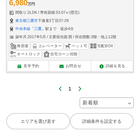
6,980
万円
間取り:2LDK
専有面積:53.07㎡(壁芯)
東京都三鷹市
下連雀3丁目37-29
中央本線
「
三鷹
」駅まで 徒歩4分
築年月:2017年5月
主要採光面:西
所在階数:3階・地上12階
角部屋
エレベーター
ペット可
宅配BOX
オートロック
住宅ローン控除
見学予約
お問合せ
詳細を見る
1
エリアを選び直す
詳細条件を設定する