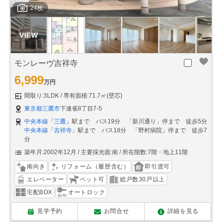
24枚
モンレーヴ吉祥寺
6,999
万円
間取り:3LDK
専有面積:71.7㎡(壁芯)
東京都三鷹市
下連雀8丁目7-5
中央本線
「
三鷹
」駅まで バス19分 「新川通り」停まで 徒歩5分
中央本線
「
吉祥寺
」駅まで バス18分 「野村病院」停まで 徒歩7
分
築年月:2002年12月
主要採光面:南
所在階数:7階・地上11階
南向き
リフォーム（履歴含む）
即引渡可
エレベーター
ペット可
総戸数30戸以上
宅配BOX
オートロック
見学予約
お問合せ
詳細を見る