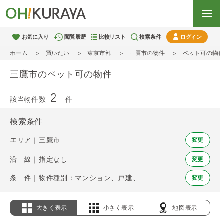
お気に入り
閲覧履歴
比較リスト
検索条件
ログイン
ホーム
買いたい
東京市部
三鷹市の物件
ペット可の物
三鷹市のペット可の物件
2
該当物件数
件
検索条件
エリア｜三鷹市
変更
沿 線｜指定なし
変更
条 件｜物件種別：マンション、戸建、土地 / ペット可
変更
大きく表示
小さく表示
地図表示