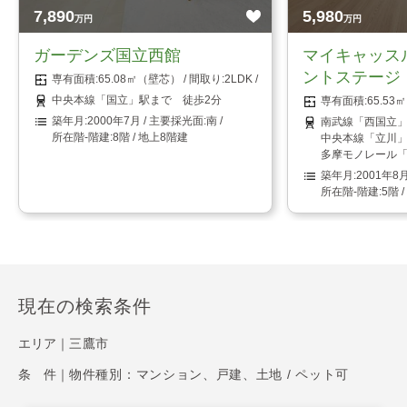
7,890
5,980
万円
万円
ガーデンズ国立西館
マイキャッス
ントステージ
65.08㎡（壁芯）
2LDK
中央本線「国立」駅まで 徒歩2分
65.5
2000年7月
南
南武線「西国立」
8階 / 地上8階建
中央本線「立川」
多摩モノレール「
2001年8
5階 
現在の検索条件
エリア｜
三鷹市
条 件｜
物件種別：マンション、戸建、土地 / ペット可