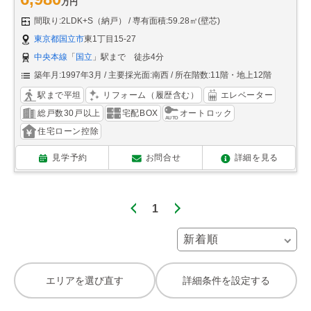
万円
間取り:2LDK+S（納戸）
専有面積:59.28㎡(壁芯)
東京都国立市
東1丁目15-27
中央本線
「
国立
」駅まで 徒歩4分
築年月:1997年3月
主要採光面:南西
所在階数:11階・地上12階
駅まで平坦
リフォーム（履歴含む）
エレベーター
総戸数30戸以上
宅配BOX
オートロック
住宅ローン控除
見学予約
お問合せ
詳細を見る
1
エリアを選び直す
詳細条件を設定する