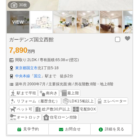
30枚
ガーデンズ国立西館
7,890
万円
間取り:2LDK
専有面積:65.08㎡(壁芯)
東京都国立市
北1丁目5-18
中央本線
「
国立
」駅まで 徒歩2分
築年月:2000年7月
主要採光面:南
所在階数:8階・地上8階
駅まで平坦
南向き
最上階
リフォーム（履歴含む）
LDK15帖以上
エレベーター
ペット可
総戸数30戸以上
宅配BOX
オートロック
住宅ローン控除
見学予約
お問合せ
詳細を見る