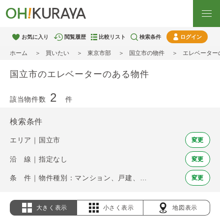
お気に入り
閲覧履歴
比較リスト
検索条件
ログイン
ホーム
買いたい
東京市部
国立市の物件
エレベーター
国立市のエレベーターのある物件
2
該当物件数
件
検索条件
エリア｜国立市
変更
沿 線｜指定なし
変更
条 件｜物件種別：マンション、戸建、土地 / エレベーター
変更
大きく表示
小さく表示
地図表示