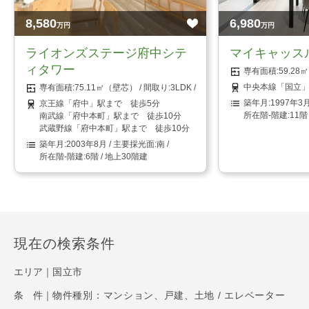
8,580
6,980
万円
万円
ライオンズステージ府中シテ
マイキャッス
ィタワー
59.2
中央本線「国立」
75.11㎡（壁芯）
3LDK
1997年3
京王線「府中」駅まで 徒歩5分
11階
南武線「府中本町」駅まで 徒歩10分
武蔵野線「府中本町」駅まで 徒歩10分
2003年8月
南
6階 / 地上30階建
現在の検索条件
エリア｜
国立市
条 件｜
物件種別：マンション、戸建、土地 / エレベーター