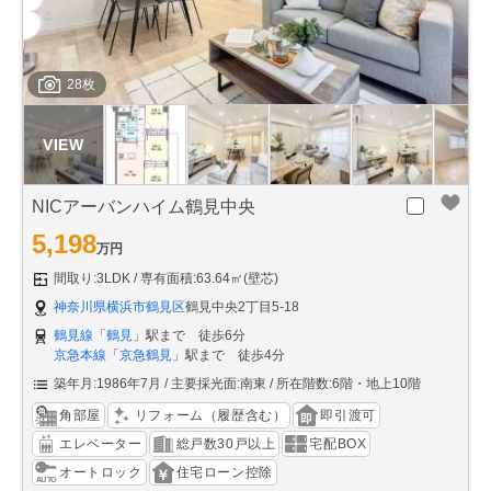
28枚
NICアーバンハイム鶴見中央
5,198
万円
間取り:3LDK
専有面積:63.64㎡(壁芯)
神奈川県横浜市鶴見区
鶴見中央2丁目5-18
鶴見線
「
鶴見
」駅まで 徒歩6分
京急本線
「
京急鶴見
」駅まで 徒歩4分
築年月:1986年7月
主要採光面:南東
所在階数:6階・地上10階
角部屋
リフォーム（履歴含む）
即引渡可
エレベーター
総戸数30戸以上
宅配BOX
オートロック
住宅ローン控除