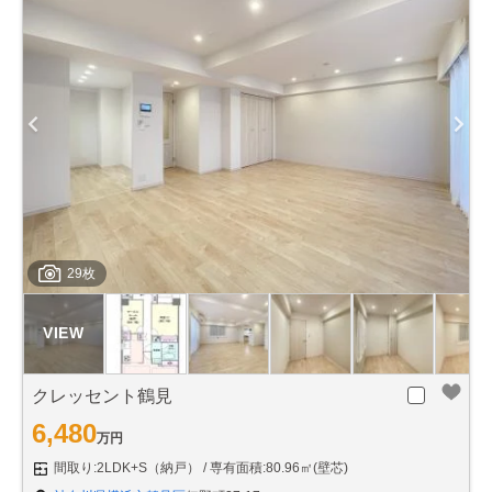
29枚
クレッセント鶴見
6,480
万円
間取り:2LDK+S（納戸）
専有面積:80.96㎡(壁芯)