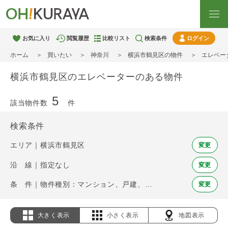
お気に入り
閲覧履歴
比較リスト
検索条件
ログイン
ホーム
買いたい
神奈川
横浜市鶴見区の物件
エレベー
横浜市鶴見区のエレベーターのある物件
5
該当物件数
件
検索条件
エリア｜横浜市鶴見区
変更
沿 線｜指定なし
変更
条 件｜物件種別：マンション、戸建、土地 / エレベーター
変更
大きく表示
小さく表示
地図表示