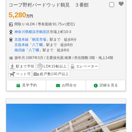
コープ野村バードウッド鶴見 ３番館
5,280
万円
間取り:4LDK
専有面積:91.75㎡(壁芯)
神奈川県横浜市鶴見区
市場上町10-3
京急本線
「
鶴見市場
」駅まで 徒歩8分
京急本線
「
八丁畷
」駅まで 徒歩8分
南武線
「
八丁畷
」駅まで 徒歩8分
築年月:1987年3月
主要採光面:南東
所在階数:3階・地上14階
駅まで平坦
LDK15帖以上
エレベーター
ペット可
総戸数100戸以上
見学予約
お問合せ
詳細を見る