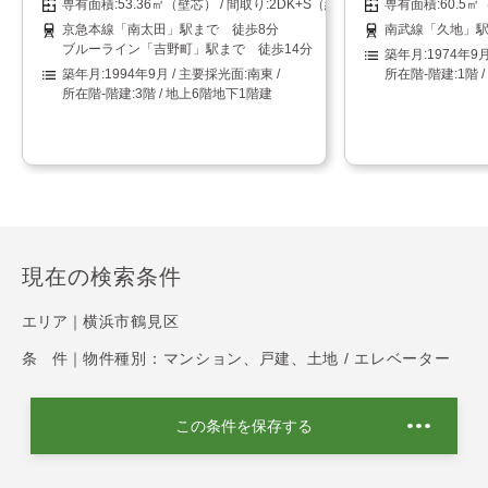
53.36㎡（壁芯）
2DK+S（納戸）
60.5
京急本線「南太田」駅まで 徒歩8分
南武線「久地」駅
ブルーライン「吉野町」駅まで 徒歩14分
1974年9
1994年9月
南東
1階 
3階 / 地上6階地下1階建
現在の検索条件
エリア｜
横浜市鶴見区
条 件｜
物件種別：マンション、戸建、土地 / エレベーター
この条件を保存する