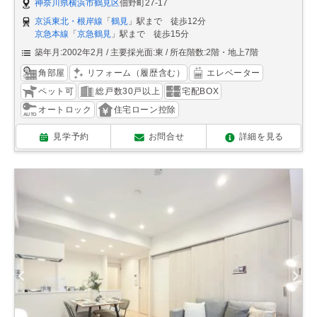
神奈川県横浜市鶴見区
佃野町27-17
京浜東北・根岸線
「
鶴見
」駅まで 徒歩12分
京急本線
「
京急鶴見
」駅まで 徒歩15分
築年月:2002年2月
主要採光面:東
所在階数:2階・地上7階
角部屋
リフォーム（履歴含む）
エレベーター
ペット可
総戸数30戸以上
宅配BOX
オートロック
住宅ローン控除
見学予約
お問合せ
詳細を見る