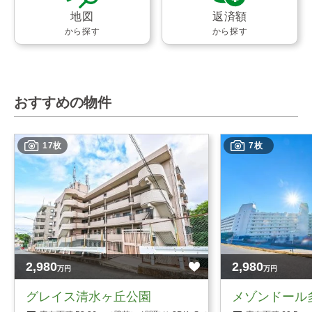
地図
返済額
から探す
から探す
おすすめの物件
17枚
7枚
2,980
2,980
万円
万円
グレイス清水ヶ丘公園
メゾンドール