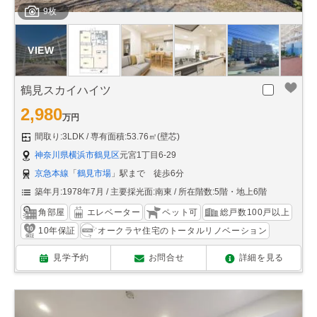
9枚
鶴見スカイハイツ
2,980
万円
間取り:3LDK
専有面積:53.76㎡(壁芯)
神奈川県横浜市鶴見区
元宮1丁目6-29
京急本線
「
鶴見市場
」駅まで 徒歩6分
築年月:1978年7月
主要採光面:南東
所在階数:5階・地上6階
角部屋
エレベーター
ペット可
総戸数100戸以上
10年保証
オークラヤ住宅のトータルリノベーション
見学予約
お問合せ
詳細を見る