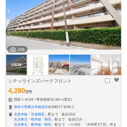
26枚
シティウインズパークフロント
4,280
万円
間取り:4LDK
専有面積:81.89㎡(壁芯)
神奈川県横浜市鶴見区
向井町4丁目90-1
京急本線
「
京急鶴見
」駅まで 徒歩20分
京浜東北・根岸線
「
鶴見
」駅まで 徒歩21分
京浜東北・根岸線
「
鶴見
」駅まで バス8分 「向井町3丁目」停ま