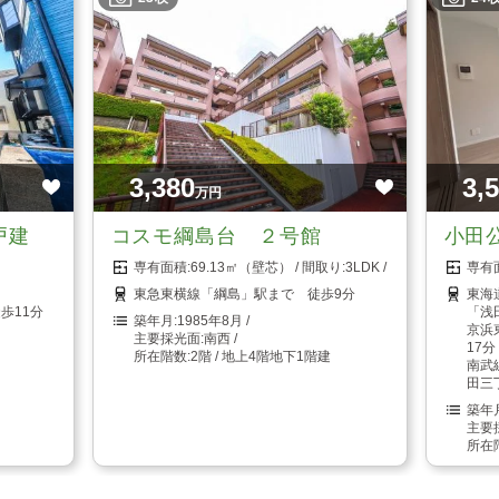
3,380
3,
万円
戸建
コスモ綱島台 ２号館
小田
69.13㎡（壁芯）
3LDK
東急東横線「綱島」駅まで 徒歩9分
東海
歩11分
「浅
1985年8月
京浜
南西
17
2階 / 地上4階地下1階建
南武
田三