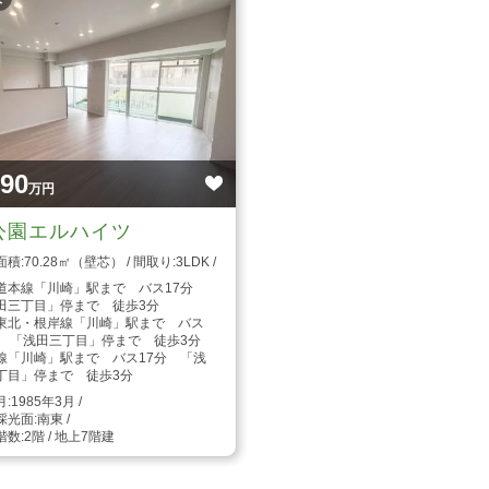
590
万円
公園エルハイツ
70.28㎡（壁芯）
3LDK
道本線「川崎」駅まで バス17分
田三丁目」停まで 徒歩3分
東北・根岸線「川崎」駅まで バス
分 「浅田三丁目」停まで 徒歩3分
線「川崎」駅まで バス17分 「浅
丁目」停まで 徒歩3分
1985年3月
南東
2階 / 地上7階建