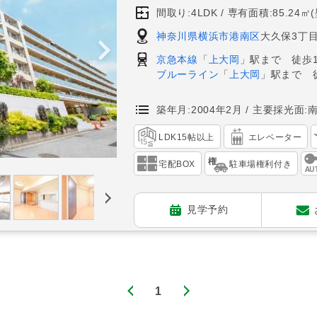
間取り:4LDK
専有面積:85.24㎡
神奈川県横浜市港南区
大久保3丁目3
京急本線
「
上大岡
」駅まで 徒歩1
ブルーライン
「
上大岡
」駅まで 
築年月:2004年2月
主要採光面:
LDK15帖以上
エレベーター
宅配BOX
駐車場権利付き
見学予約
1