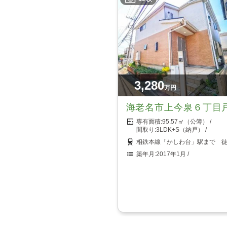
3,280
万円
海老名市上今泉６丁目
95.57㎡（公簿）
3LDK+S（納戸）
相鉄本線「かしわ台」駅まで 徒
2017年1月