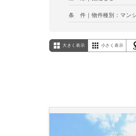
条 件｜物件種別：マンシ
大きく表示
小さく表示