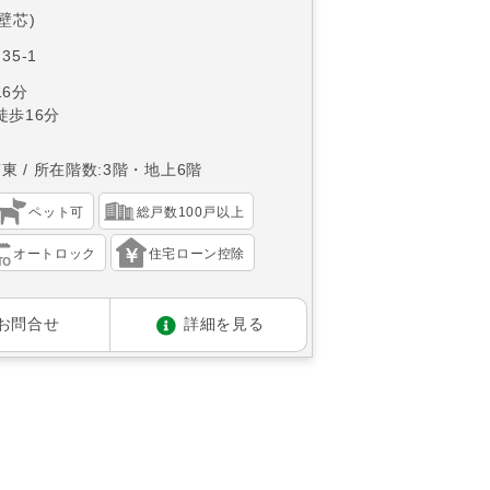
(壁芯)
5-1
6分
徒歩16分
南東
所在階数:3階・地上6階
ペット可
総戸数100戸以上
オートロック
住宅ローン控除
お問合せ
詳細を見る