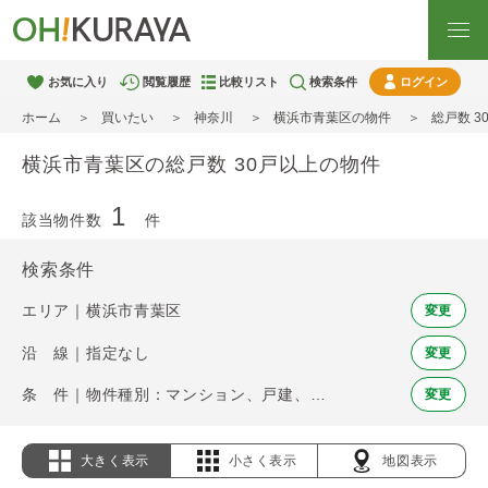
お気に入り
閲覧履歴
比較リスト
検索条件
ログイン
ホーム
買いたい
神奈川
横浜市青葉区の物件
総戸数 
横浜市青葉区の総戸数 30戸以上の物件
1
該当物件数
件
検索条件
エリア｜横浜市青葉区
変更
沿 線｜指定なし
変更
条 件｜物件種別：マンション、戸建、土地 / 総戸数 30戸以上
変更
大きく表示
小さく表示
地図表示