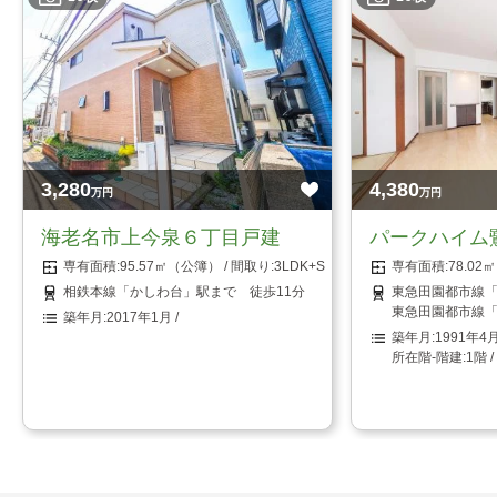
3,280
4,380
万円
万円
海老名市上今泉６丁目戸建
パークハイム
95.57㎡（公簿）
3LDK+S（納戸）
78.0
相鉄本線「かしわ台」駅まで 徒歩11分
東急田園都市線「
東急田園都市線「
2017年1月
1991年4
1階 