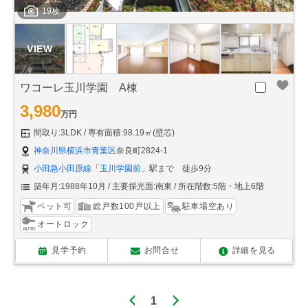
19枚
ワコーレ玉川学園 A棟
3,980
万円
間取り:3LDK
専有面積:98.19㎡(壁芯)
神奈川県横浜市青葉区
奈良町2824-1
小田急小田原線
「
玉川学園前
」駅まで 徒歩9分
築年月:1988年10月
主要採光面:南東
所在階数:5階・地上6階
ペット可
総戸数100戸以上
駐車場空あり
オートロック
見学予約
お問合せ
詳細を見る
1