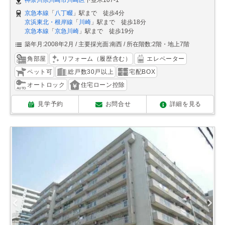
京急本線
「
八丁畷
」駅まで 徒歩4分
京浜東北・根岸線
「
川崎
」駅まで 徒歩18分
京急本線
「
京急川崎
」駅まで 徒歩19分
築年月:2008年2月
主要採光面:南西
所在階数:2階・地上7階
角部屋
リフォーム（履歴含む）
エレベーター
ペット可
総戸数30戸以上
宅配BOX
オートロック
住宅ローン控除
見学予約
お問合せ
詳細を見る