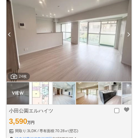
24枚
小田公園エルハイツ
3,590
万円
間取り:3LDK
専有面積:70.28㎡(壁芯)