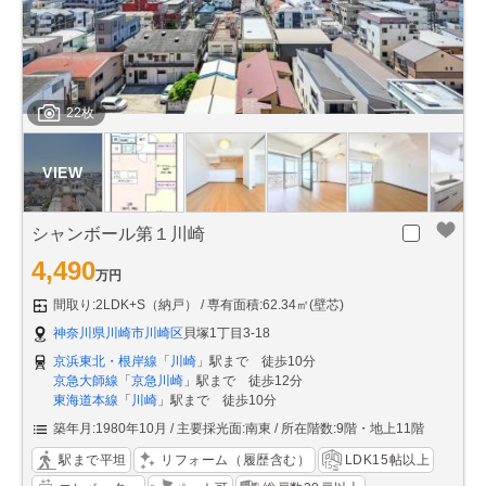
22枚
シャンボール第１川崎
4,490
万円
間取り:2LDK+S（納戸）
専有面積:62.34㎡(壁芯)
神奈川県川崎市川崎区
貝塚1丁目3-18
京浜東北・根岸線
「
川崎
」駅まで 徒歩10分
京急大師線
「
京急川崎
」駅まで 徒歩12分
東海道本線
「
川崎
」駅まで 徒歩10分
築年月:1980年10月
主要採光面:南東
所在階数:9階・地上11階
駅まで平坦
リフォーム（履歴含む）
LDK15帖以上