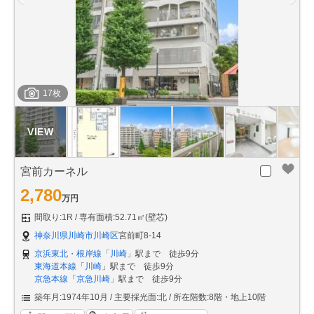
17枚
宮前カーネル
2,780
万円
間取り:1R
専有面積:52.71㎡(壁芯)
神奈川県川崎市川崎区
宮前町8-14
京浜東北・根岸線
「
川崎
」駅まで 徒歩9分
東海道本線
「
川崎
」駅まで 徒歩9分
京急本線
「
京急川崎
」駅まで 徒歩9分
築年月:1974年10月
主要採光面:北
所在階数:8階・地上10階