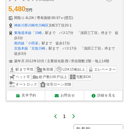
5,480
万円
間取り:4LDK
専有面積:90.97㎡(壁芯)
神奈川県川崎市川崎区
京町3丁目20-1
東海道本線
「
川崎
」駅まで バス17分 「浅田三丁目」停まで 徒
歩3分
南武線
「
小田栄
」駅まで 徒歩17分
京急本線
「
京急川崎
」駅まで バス17分 「浅田三丁目」停まで
徒歩3分
築年月:2012年10月
主要採光面:西
所在階数:2階・地上14階
駅まで平坦
角部屋
LDK15帖以上
エレベーター
ペット可
総戸数100戸以上
宅配BOX
オートロック
住宅ローン控除
見学予約
お問合せ
詳細を見る
1