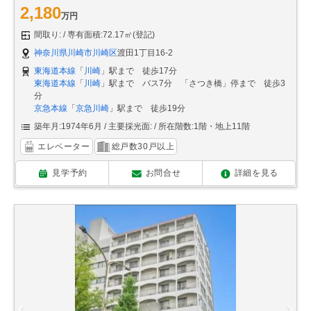
2,180
万円
間取り:
専有面積:72.17㎡(登記)
神奈川県川崎市川崎区
渡田1丁目16-2
東海道本線
「
川崎
」駅まで 徒歩17分
東海道本線
「
川崎
」駅まで バス7分 「さつき橋」停まで 徒歩3
分
京急本線
「
京急川崎
」駅まで 徒歩19分
築年月:1974年6月
主要採光面:
所在階数:1階・地上11階
エレベーター
総戸数30戸以上
見学予約
お問合せ
詳細を見る