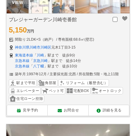
プレジャーガーデン川崎壱番館
5,150
万円
間取り:2LDK+S（納戸）
専有面積:68.6㎡(壁芯)
神奈川県川崎市川崎区
元木1丁目3-15
東海道本線
「
川崎
」駅まで 徒歩9分
京急本線
「
京急川崎
」駅まで 徒歩14分
京急本線
「
八丁畷
」駅まで 徒歩10分
築年月:1997年12月
主要採光面:北西
所在階数:5階・地上11階
駅まで平坦
角部屋
リフォーム（履歴含む）
エレベーター
ペット可
宅配BOX
オートロック
住宅ローン控除
見学予約
お問合せ
詳細を見る