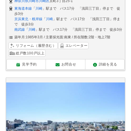
神奈川県川崎市川崎区
京町3丁目25-1
東海道本線
「
川崎
」駅まで バス17分 「浅田三丁目」停まで 徒
歩3分
京浜東北・根岸線
「
川崎
」駅まで バス17分 「浅田三丁目」停ま
で 徒歩3分
南武線
「
川崎
」駅まで バス17分 「浅田三丁目」停まで 徒歩3分
築年月:1985年3月
主要採光面:南東
所在階数:2階・地上7階
リフォーム（履歴含む）
エレベーター
総戸数100戸以上
見学予約
お問合せ
詳細を見る