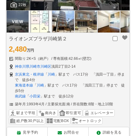
22枚
ライオンズプラザ川崎第２
2,480
万円
間取り:2K+S（納戸）
専有面積:42.66㎡(壁芯)
神奈川県川崎市川崎区
浅田2丁目2-14
京浜東北・根岸線
「
川崎
」駅まで バス17分 「浅田一丁目」停ま
で 徒歩4分
東海道本線
「
川崎
」駅まで バス17分 「浅田三丁目」停まで 徒
歩5分
南武線
「
小田栄
」駅まで 徒歩12分
築年月:1993年4月
主要採光面:南
所在階数:8階・地上10階
駅まで平坦
南向き
即引渡可
エレベーター
総戸数30戸以上
宅配BOX
オートロック
見学予約
お問合せ
詳細を見る