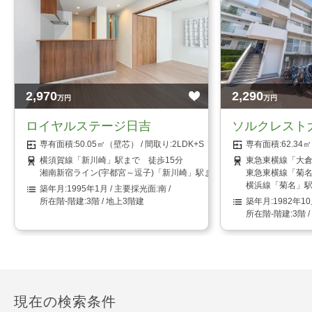
2,970
2,290
万円
万円
ロイヤルステージ日吉
ソルクレスト
50.05㎡（壁芯）
2LDK+S（納戸）
62.3
横須賀線「新川崎」駅まで 徒歩15分
東急東横線「大倉
湘南新宿ライン(宇都宮～逗子)「新川崎」駅まで 徒歩15分
東急東横線「菊名
横浜線「菊名」駅
1995年1月
南
3階 / 地上3階建
1982年1
3階 
現在の検索条件