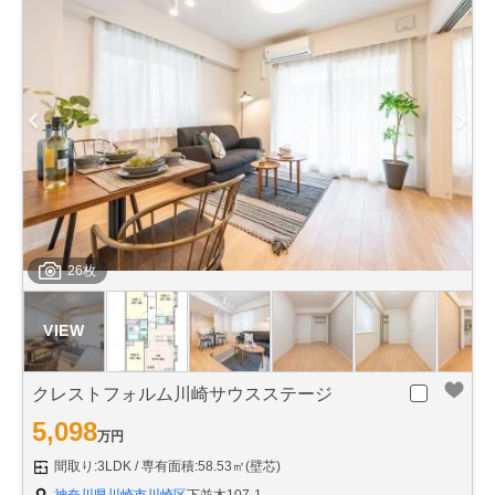
26枚
クレストフォルム川崎サウスステージ
5,098
万円
間取り:3LDK
専有面積:58.53㎡(壁芯)
神奈川県川崎市川崎区
下並木107-1