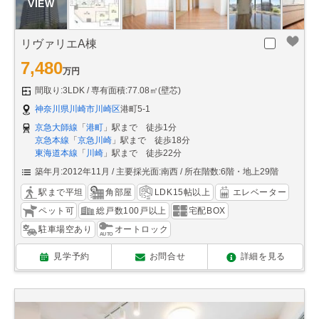
リヴァリエA棟
7,480
万円
間取り:3LDK
専有面積:77.08㎡(壁芯)
神奈川県川崎市川崎区
港町5-1
京急大師線
「
港町
」駅まで 徒歩1分
京急本線
「
京急川崎
」駅まで 徒歩18分
東海道本線
「
川崎
」駅まで 徒歩22分
築年月:2012年11月
主要採光面:南西
所在階数:6階・地上29階
駅まで平坦
角部屋
LDK15帖以上
エレベーター
ペット可
総戸数100戸以上
宅配BOX
駐車場空あり
オートロック
見学予約
お問合せ
詳細を見る