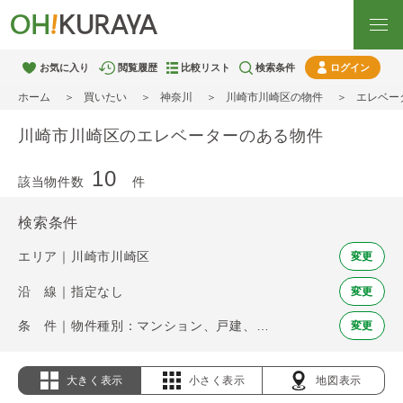
お気に入り
閲覧履歴
比較リスト
検索条件
ログイン
ホーム
買いたい
神奈川
川崎市川崎区の物件
エレベー
川崎市川崎区のエレベーターのある物件
10
該当物件数
件
検索条件
エリア｜川崎市川崎区
変更
沿 線｜指定なし
変更
条 件｜物件種別：マンション、戸建、土地 / エレベーター
変更
大きく表示
小さく表示
地図表示