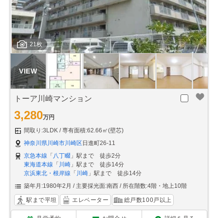
21枚
トーア川崎マンション
3,280
万円
間取り:3LDK
専有面積:62.66㎡(壁芯)
神奈川県川崎市川崎区
日進町26-11
京急本線
「
八丁畷
」駅まで 徒歩2分
東海道本線
「
川崎
」駅まで 徒歩14分
京浜東北・根岸線
「
川崎
」駅まで 徒歩14分
築年月:1980年2月
主要採光面:南西
所在階数:4階・地上10階
駅まで平坦
エレベーター
総戸数100戸以上