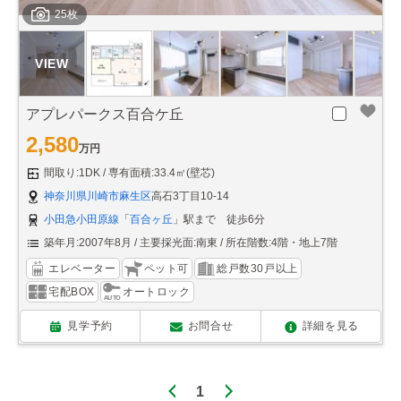
25枚
アプレパークス百合ケ丘
2,580
万円
間取り:1DK
専有面積:33.4㎡(壁芯)
神奈川県川崎市麻生区
高石3丁目10-14
小田急小田原線
「
百合ヶ丘
」駅まで 徒歩6分
築年月:2007年8月
主要採光面:南東
所在階数:4階・地上7階
エレベーター
ペット可
総戸数30戸以上
宅配BOX
オートロック
見学予約
お問合せ
詳細を見る
1