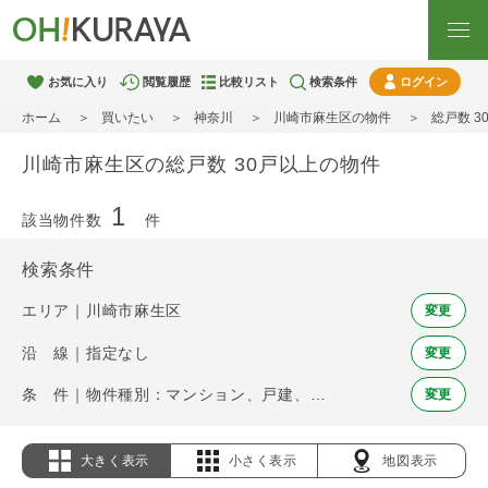
お気に入り
閲覧履歴
比較リスト
検索条件
ログイン
ホーム
買いたい
神奈川
川崎市麻生区の物件
総戸数 
川崎市麻生区の総戸数 30戸以上の物件
1
該当物件数
件
検索条件
エリア｜川崎市麻生区
変更
沿 線｜指定なし
変更
条 件｜物件種別：マンション、戸建、土地 / 総戸数 30戸以上
変更
大きく表示
小さく表示
地図表示