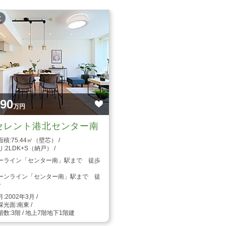
枚
890
万円
セレント港北センター南
75.44㎡（壁芯）
2LDK+S（納戸）
ーライン「センター南」駅まで 徒歩
ーンライン「センター南」駅まで 徒
分
2002年3月
南東
3階 / 地上7階地下1階建