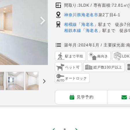
間取り:3LDK
専有面積:72.81㎡
神奈川県海老名市
泉2丁目4-1
相模線
「
海老名
」駅まで 徒歩7
相鉄本線
「
海老名
」駅まで 徒歩
築年月:2024年1月
主要採光面:
駅まで平坦
南向き
LD
ペット可
総戸数100戸以上
オートロック
見学予約