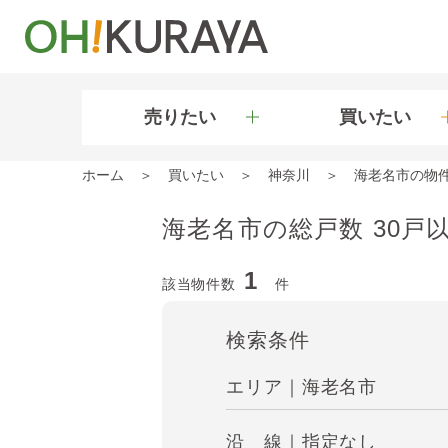
売りたい
買いたい
ホーム
買いたい
神奈川
海老名市の物
海老名市の総戸数 30戸
1
該当物件数
件
検索条件
エリア｜海老名市
沿 線｜指定なし