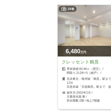
29枚
6,480
万円
クレッセント鶴見
80.96㎡（壁芯）
2LDK+S（納戸）
京浜東北・根岸線「鶴見」駅ま
12分
京急本線「京急鶴見」駅まで 徒
2002年2月
東
2階 / 地上7階建