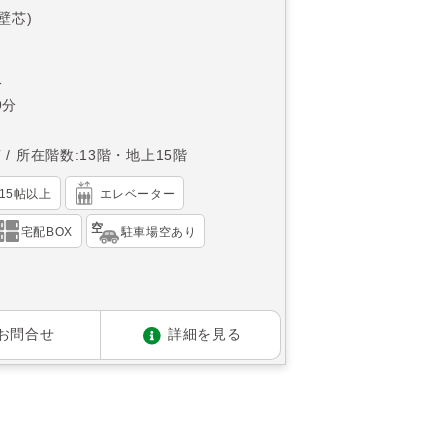
(壁芯)
分
9分
南
所在階数:13階・地上15階
K15帖以上
エレベーター
宅配BOX
駐車場空あり
お問合せ
詳細を見る