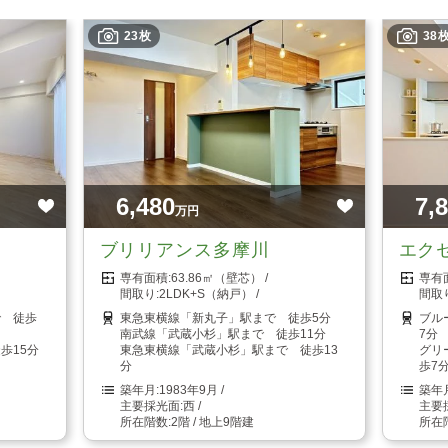
23枚
38
6,480
7,
万円
ブリリアンス多摩川
エク
63.86㎡（壁芯）
2LDK+S（納戸）
で 徒歩
東急東横線「新丸子」駅まで 徒歩5分
ブル
南武線「武蔵小杉」駅まで 徒歩11分
7分
歩15分
東急東横線「武蔵小杉」駅まで 徒歩13
グリ
分
歩7
1983年9月
西
2階 / 地上9階建