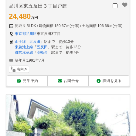
品川区東五反田３丁目戸建
24,480
万円
間取り:5LDK
建物面積:150.67㎡(公簿)
土地面積:106.66㎡(公簿)
東京都品川区
東五反田3丁目
山手線
「
五反田
」駅まで 徒歩13分
東急池上線
「
五反田
」駅まで 徒歩13分
都営浅草線
「
高輪台
」駅まで 徒歩7分
築年月:1991年7月
南向き
見学予約
お問合せ
詳細を見る