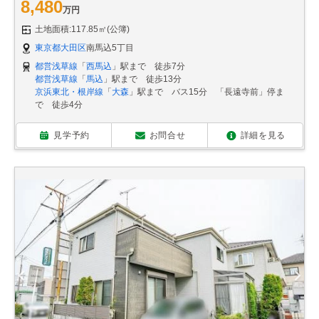
8,480
万円
土地面積:117.85㎡(公簿)
東京都大田区
南馬込5丁目
都営浅草線
「
西馬込
」駅まで 徒歩7分
都営浅草線
「
馬込
」駅まで 徒歩13分
京浜東北・根岸線
「
大森
」駅まで バス15分 「長遠寺前」停ま
で 徒歩4分
見学予約
お問合せ
詳細を見る