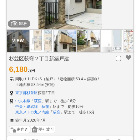
55枚
杉並区荻窪２丁目新築戸建
6,180
万円
間取り:1LDK+S（納戸）
建物面積:53.4㎡(実測)
土地面積:53.54㎡(実測)
東京都杉並区
荻窪2丁目
中央本線
「
荻窪
」駅まで 徒歩16分
中央・総武線
「
荻窪
」駅まで 徒歩16分
東京メトロ丸ノ内線
「
荻窪
」駅まで 徒歩16分
築年月:2026年7月
南向き
即引渡可