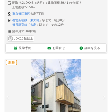
間取り:2LDK+S（納戸）
建物面積:89.41㎡(公簿)
土地面積:56.58㎡
東京都江東区
大島7丁目
都営新宿線
「
東大島
」駅まで 徒歩8分
都営新宿線
「
大島
」駅まで 徒歩12分
築年月:2016年3月
LDK15帖以上
見学予約
お問合せ
詳細を見る
新築