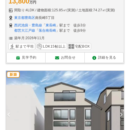
13,800
万円
間取り:4LDK
建物面積:125.85㎡(実測)
土地面積:74.27㎡(実測)
東京都豊島区
南長崎5丁目
西武池袋・豊島線
「
東長崎
」駅まで 徒歩3分
都営大江戸線
「
落合南長崎
」駅まで 徒歩9分
築年月:2026年11月
駅まで平坦
LDK15帖以上
宅配BOX
見学予約
お問合せ
詳細を見る
新築