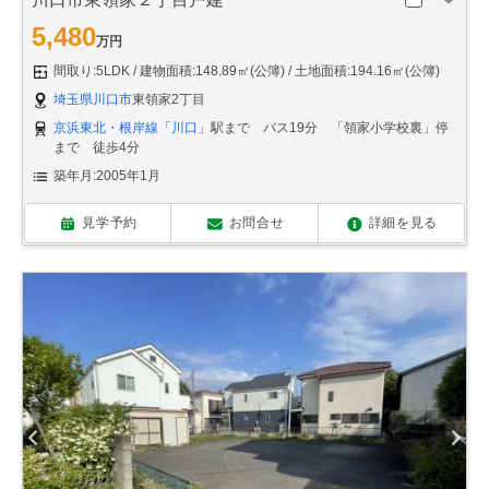
5,480
万円
間取り:5LDK
建物面積:148.89㎡(公簿)
土地面積:194.16㎡(公簿)
埼玉県川口市
東領家2丁目
京浜東北・根岸線
「
川口
」駅まで バス19分 「領家小学校裏」停
まで 徒歩4分
築年月:2005年1月
見学予約
お問合せ
詳細を見る