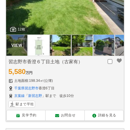
12枚
習志野市香澄６丁目土地（古家有）
5,580
万円
土地面積:198.34㎡(公簿)
千葉県習志野市
香澄6丁目
京葉線
「
新習志野
」駅まで 徒歩10分
駅まで平坦
見学予約
お問合せ
詳細を見る