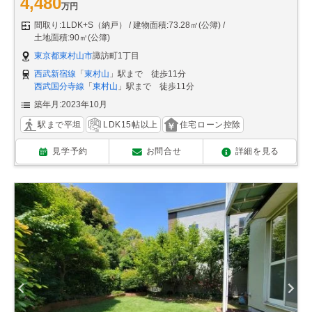
4,480
万円
間取り:1LDK+S（納戸）
建物面積:73.28㎡(公簿)
土地面積:90㎡(公簿)
東京都東村山市
諏訪町1丁目
西武新宿線
「
東村山
」駅まで 徒歩11分
西武国分寺線
「
東村山
」駅まで 徒歩11分
築年月:2023年10月
駅まで平坦
LDK15帖以上
住宅ローン控除
見学予約
お問合せ
詳細を見る