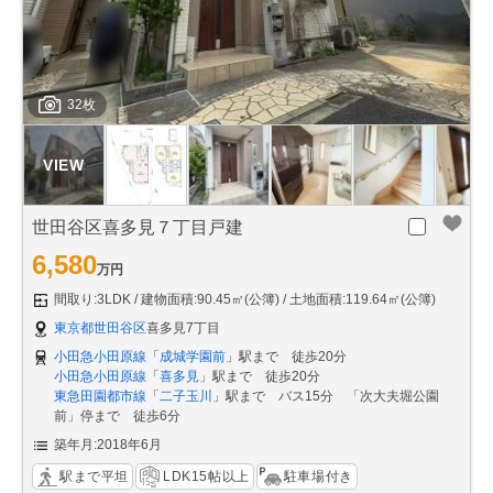
32枚
世田谷区喜多見７丁目戸建
6,580
万円
間取り:3LDK
建物面積:90.45㎡(公簿)
土地面積:119.64㎡(公簿)
東京都世田谷区
喜多見7丁目
小田急小田原線
「
成城学園前
」駅まで 徒歩20分
小田急小田原線
「
喜多見
」駅まで 徒歩20分
東急田園都市線
「
二子玉川
」駅まで バス15分 「次大夫堀公園
前」停まで 徒歩6分
築年月:2018年6月
駅まで平坦
LDK15帖以上
駐車場付き