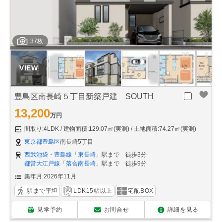
37枚
豊島区南長崎５丁目新築戸建 SOUTH
13,200
万円
間取り:4LDK
建物面積:129.07㎡(実測)
土地面積:74.27㎡(実測)
東京都豊島区
南長崎5丁目
西武池袋・豊島線
「
東長崎
」駅まで 徒歩3分
都営大江戸線
「
落合南長崎
」駅まで 徒歩9分
築年月:2026年11月
駅まで平坦
LDK15帖以上
宅配BOX
見学予約
お問合せ
詳細を見る