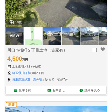
19枚
川口市桜町２丁目土地（古家有）
4,500
万円
土地面積:472㎡(公簿)
埼玉県川口市
桜町2丁目
埼玉高速鉄道
「
新井宿
」駅まで 徒歩7分
見学予約
お問合せ
詳細を見る
新築