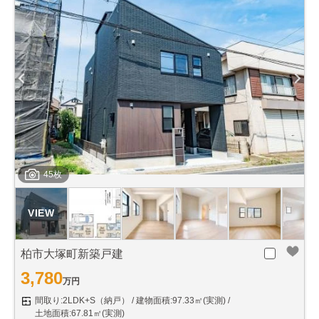
45枚
柏市大塚町新築戸建
3,780
万円
間取り:2LDK+S（納戸）
建物面積:97.33㎡(実測)
土地面積:67.81㎡(実測)