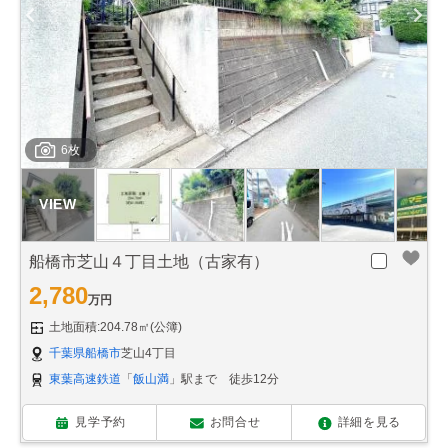
6枚
船橋市芝山４丁目土地（古家有）
2,780
万円
土地面積:204.78㎡(公簿)
千葉県船橋市
芝山4丁目
東葉高速鉄道
「
飯山満
」駅まで 徒歩12分
見学予約
お問合せ
詳細を見る