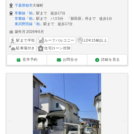
千葉県柏市
大塚町
常磐線
「
柏
」駅まで 徒歩17分
常磐線
「
柏
」駅まで バス5分 「新田原」停まで 徒歩1分
東武野田線
「
柏
」駅まで 徒歩17分
築年月:2026年6月
駅まで平坦
ルーフバルコニー
LDK15帖以上
駐車場付き
住宅ローン控除
見学予約
お問合せ
詳細を見る