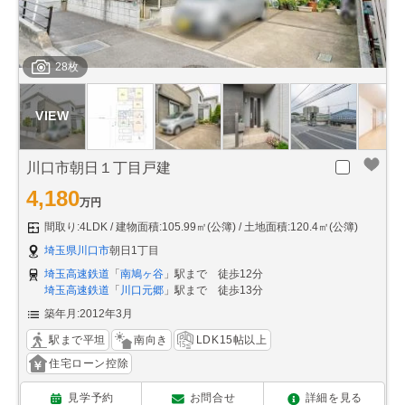
28枚
川口市朝日１丁目戸建
4,180
万円
間取り:4LDK
建物面積:105.99㎡(公簿)
土地面積:120.4㎡(公簿)
埼玉県川口市
朝日1丁目
埼玉高速鉄道
「
南鳩ヶ谷
」駅まで 徒歩12分
埼玉高速鉄道
「
川口元郷
」駅まで 徒歩13分
築年月:2012年3月
駅まで平坦
南向き
LDK15帖以上
住宅ローン控除
見学予約
お問合せ
詳細を見る