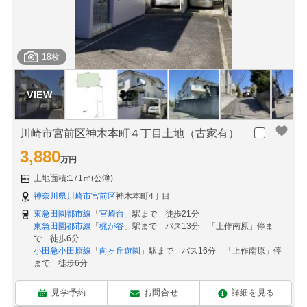
18枚
川崎市宮前区神木本町４丁目土地（古家有）
3,880
万円
土地面積:171㎡(公簿)
神奈川県川崎市宮前区
神木本町4丁目
東急田園都市線
「
宮崎台
」駅まで 徒歩21分
東急田園都市線
「
梶が谷
」駅まで バス13分 「上作南原」停ま
で 徒歩6分
小田急小田原線
「
向ヶ丘遊園
」駅まで バス16分 「上作南原」停
まで 徒歩6分
見学予約
お問合せ
詳細を見る