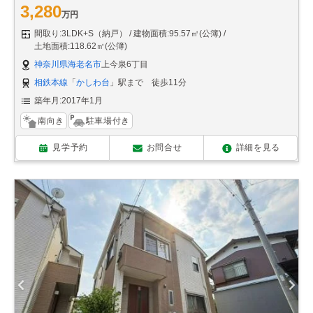
3,280
万円
間取り:3LDK+S（納戸）
建物面積:95.57㎡(公簿)
土地面積:118.62㎡(公簿)
神奈川県海老名市
上今泉6丁目
相鉄本線
「
かしわ台
」駅まで 徒歩11分
築年月:2017年1月
南向き
駐車場付き
見学予約
お問合せ
詳細を見る