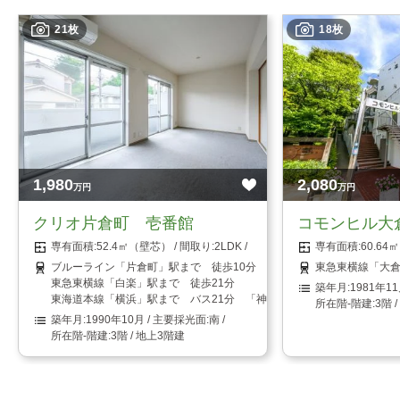
21枚
18枚
1,980
2,080
万円
万円
クリオ片倉町 壱番館
コモンヒル大
52.4㎡（壁芯）
2LDK
60.6
ブルーライン「片倉町」駅まで 徒歩10分
東急東横線「大倉
東急東横線「白楽」駅まで 徒歩21分
1981年1
東海道本線「横浜」駅まで バス21分 「神奈川土木事務所前」停まで
3階 
1990年10月
南
3階 / 地上3階建