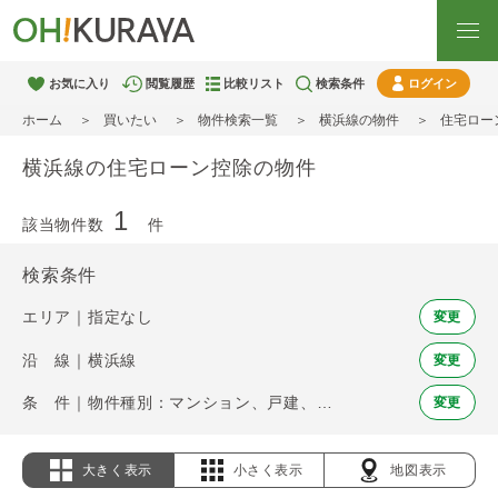
お気に入り
閲覧履歴
比較リスト
検索条件
ログイン
ホーム
買いたい
物件検索一覧
横浜線の物件
住宅ロー
横浜線の住宅ローン控除の物件
1
該当物件数
件
検索条件
エリア｜指定なし
変更
沿 線｜横浜線
変更
条 件｜物件種別：マンション、戸建、土地 / 住宅ローン控除
変更
大きく表示
小さく表示
地図表示