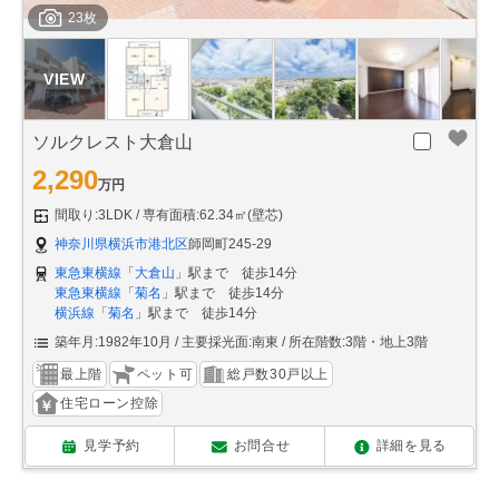
23枚
ソルクレスト大倉山
2,290
万円
間取り:3LDK
専有面積:62.34㎡(壁芯)
神奈川県横浜市港北区
師岡町245-29
東急東横線
「
大倉山
」駅まで 徒歩14分
東急東横線
「
菊名
」駅まで 徒歩14分
横浜線
「
菊名
」駅まで 徒歩14分
築年月:1982年10月
主要採光面:南東
所在階数:3階・地上3階
最上階
ペット可
総戸数30戸以上
住宅ローン控除
見学予約
お問合せ
詳細を見る