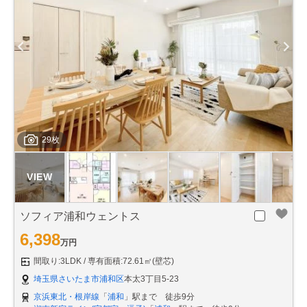
29枚
ソフィア浦和ウェントス
6,398
万円
間取り:3LDK
専有面積:72.61㎡(壁芯)
埼玉県さいたま市浦和区
本太3丁目5-23
京浜東北・根岸線
「
浦和
」駅まで 徒歩9分