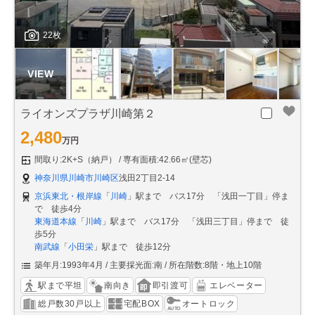
22枚
ライオンズプラザ川崎第２
2,480
万円
間取り:2K+S（納戸）
専有面積:42.66㎡(壁芯)
神奈川県川崎市川崎区
浅田2丁目2-14
京浜東北・根岸線
「
川崎
」駅まで バス17分 「浅田一丁目」停ま
で 徒歩4分
東海道本線
「
川崎
」駅まで バス17分 「浅田三丁目」停まで 徒
歩5分
南武線
「
小田栄
」駅まで 徒歩12分
築年月:1993年4月
主要採光面:南
所在階数:8階・地上10階
駅まで平坦
南向き
即引渡可
エレベーター
総戸数30戸以上
宅配BOX
オートロック