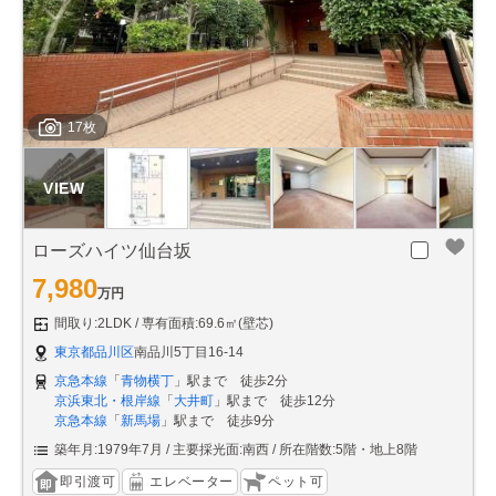
17枚
ローズハイツ仙台坂
7,980
万円
間取り:2LDK
専有面積:69.6㎡(壁芯)
東京都品川区
南品川5丁目16-14
京急本線
「
青物横丁
」駅まで 徒歩2分
京浜東北・根岸線
「
大井町
」駅まで 徒歩12分
京急本線
「
新馬場
」駅まで 徒歩9分
築年月:1979年7月
主要採光面:南西
所在階数:5階・地上8階
即引渡可
エレベーター
ペット可