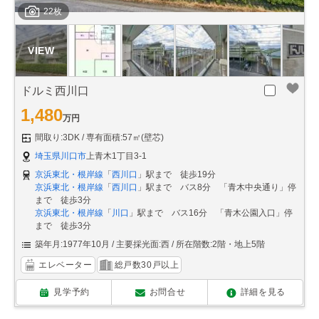
22枚
ドルミ西川口
1,480
万円
間取り:3DK
専有面積:57㎡(壁芯)
埼玉県川口市
上青木1丁目3-1
京浜東北・根岸線
「
西川口
」駅まで 徒歩19分
京浜東北・根岸線
「
西川口
」駅まで バス8分 「青木中央通り」停
まで 徒歩3分
京浜東北・根岸線
「
川口
」駅まで バス16分 「青木公園入口」停
まで 徒歩3分
築年月:1977年10月
主要採光面:西
所在階数:2階・地上5階
エレベーター
総戸数30戸以上
見学予約
お問合せ
詳細を見る