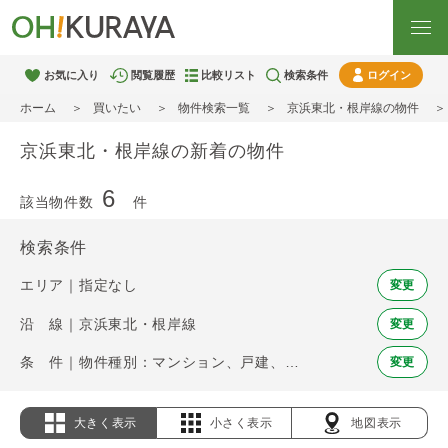
お気に入り
閲覧履歴
比較リスト
検索条件
ログイン
ホーム
買いたい
物件検索一覧
京浜東北・根岸線の物件
京浜東北・根岸線の新着の物件
6
該当物件数
件
検索条件
エリア｜指定なし
変更
沿 線｜京浜東北・根岸線
変更
条 件｜物件種別：マンション、戸建、土地 / 新着
変更
大きく表示
小さく表示
地図表示