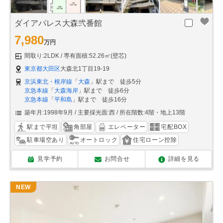
ダイアパレス大森弐番館
7,980
万円
間取り:2LDK
専有面積:52.26㎡(壁芯)
東京都大田区
大森北1丁目19-19
京浜東北・根岸線
「
大森
」駅まで 徒歩5分
京急本線
「
大森海岸
」駅まで 徒歩6分
京急本線
「
平和島
」駅まで 徒歩16分
築年月:1998年9月
主要採光面:西
所在階数:4階・地上13階
駅まで平坦
角部屋
エレベーター
宅配BOX
駐車場空あり
オートロック
住宅ローン控除
見学予約
お問合せ
詳細を見る
NEW