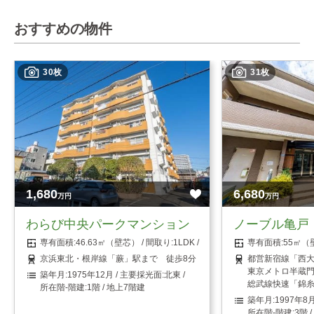
おすすめの物件
30枚
31枚
1,680
6,680
万円
万円
わらび中央パークマンション
ノーブル亀戸
46.63㎡（壁芯）
1LDK
55㎡（
京浜東北・根岸線「蕨」駅まで 徒歩8分
都営新宿線「西大
東京メトロ半蔵門
1975年12月
北東
総武線快速「錦糸
1階 / 地上7階建
1997年8
3階 