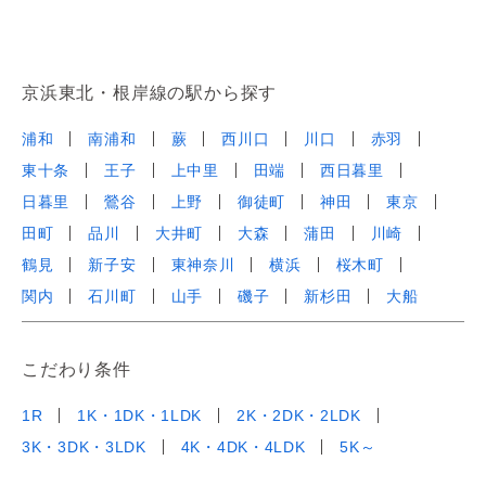
京浜東北・根岸線の駅から探す
浦和
南浦和
蕨
西川口
川口
赤羽
東十条
王子
上中里
田端
西日暮里
日暮里
鶯谷
上野
御徒町
神田
東京
田町
品川
大井町
大森
蒲田
川崎
鶴見
新子安
東神奈川
横浜
桜木町
関内
石川町
山手
磯子
新杉田
大船
こだわり条件
1R
1K・1DK・1LDK
2K・2DK・2LDK
3K・3DK・3LDK
4K・4DK・4LDK
5K～