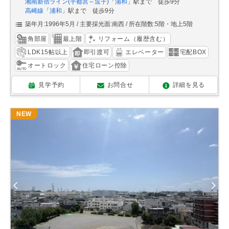
湘南新宿ライン(宇都宮～逗子)
「
浦和
」駅まで 徒歩9分
高崎線
「
浦和
」駅まで 徒歩9分
築年月:1996年5月
主要採光面:南西
所在階数:5階・地上5階
角部屋
最上階
リフォーム（履歴含む）
LDK15帖以上
即引渡可
エレベーター
宅配BOX
オートロック
住宅ローン控除
見学予約
お問合せ
詳細を見る
NEW