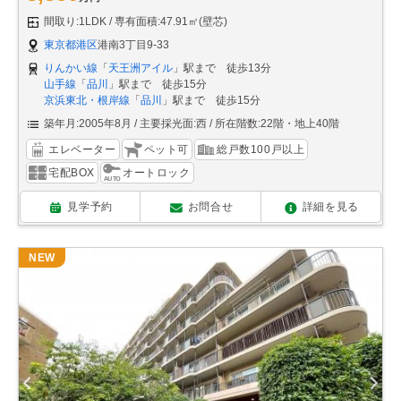
間取り:1LDK
専有面積:47.91㎡(壁芯)
東京都港区
港南3丁目9-33
りんかい線
「
天王洲アイル
」駅まで 徒歩13分
山手線
「
品川
」駅まで 徒歩15分
京浜東北・根岸線
「
品川
」駅まで 徒歩15分
築年月:2005年8月
主要採光面:西
所在階数:22階・地上40階
エレベーター
ペット可
総戸数100戸以上
宅配BOX
オートロック
見学予約
お問合せ
詳細を見る
NEW