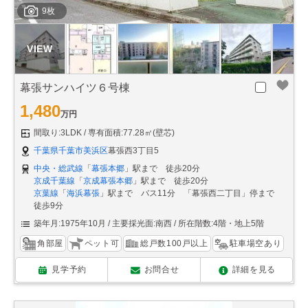
9枚
幕張サンハイツ６号棟
1,480
万円
間取り:3LDK
専有面積:77.28㎡(壁芯)
千葉県千葉市美浜区
幕張西3丁目5
中央・総武線
「
幕張本郷
」駅まで 徒歩20分
京成千葉線
「
京成幕張本郷
」駅まで 徒歩20分
京葉線
「
海浜幕張
」駅まで バス11分 「幕張西二丁目」停まで
徒歩9分
築年月:1975年10月
主要採光面:南西
所在階数:4階・地上5階
角部屋
ペット可
総戸数100戸以上
駐車場空あり
見学予約
お問合せ
詳細を見る