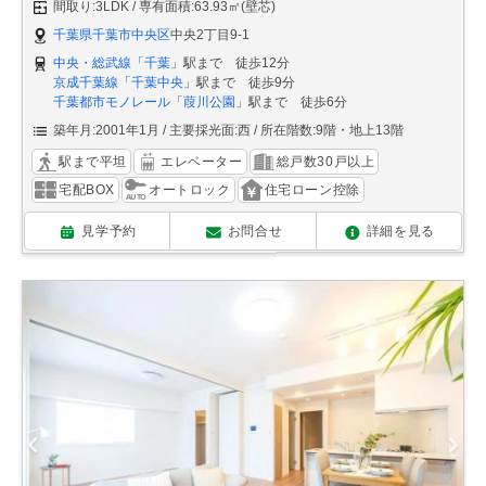
間取り:3LDK
専有面積:63.93㎡(壁芯)
千葉県千葉市中央区
中央2丁目9-1
中央・総武線
「
千葉
」駅まで 徒歩12分
京成千葉線
「
千葉中央
」駅まで 徒歩9分
千葉都市モノレール
「
葭川公園
」駅まで 徒歩6分
築年月:2001年1月
主要採光面:西
所在階数:9階・地上13階
駅まで平坦
エレベーター
総戸数30戸以上
宅配BOX
オートロック
住宅ローン控除
見学予約
お問合せ
詳細を見る