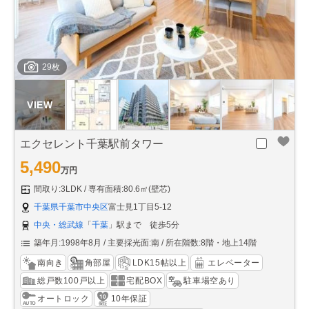
29枚
エクセレント千葉駅前タワー
5,490
万円
間取り:3LDK
専有面積:80.6㎡(壁芯)
千葉県千葉市中央区
富士見1丁目5-12
中央・総武線
「
千葉
」駅まで 徒歩5分
築年月:1998年8月
主要採光面:南
所在階数:8階・地上14階
南向き
角部屋
LDK15帖以上
エレベーター
総戸数100戸以上
宅配BOX
駐車場空あり
オートロック
10年保証