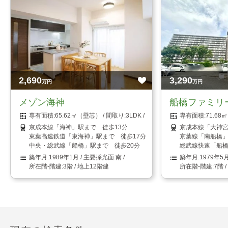
2,690
3,290
万円
万円
メゾン海神
船橋ファミリ
65.62㎡（壁芯）
3LDK
71.6
京成本線「海神」駅まで 徒歩13分
京成本線「大神宮
東葉高速鉄道「東海神」駅まで 徒歩17分
京葉線「南船橋」
中央・総武線「船橋」駅まで 徒歩20分
総武線快速「船橋
1989年1月
南
1979年5
3階 / 地上12階建
7階 