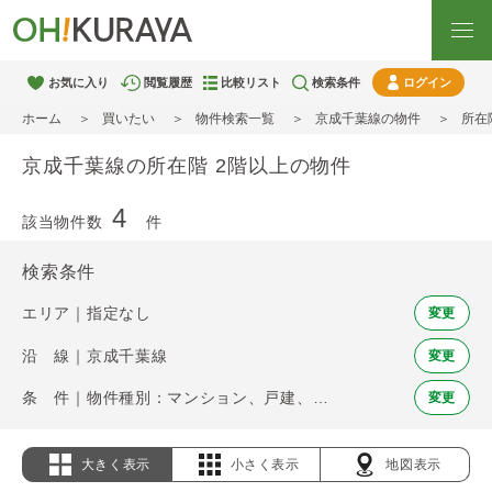
お気に入り
閲覧履歴
比較リスト
検索条件
ログイン
ホーム
買いたい
物件検索一覧
京成千葉線の物件
所在
京成千葉線の所在階 2階以上の物件
4
該当物件数
件
検索条件
エリア｜指定なし
変更
沿 線｜京成千葉線
変更
条 件｜物件種別：マンション、戸建、土地 / 所在階 2階以上
変更
大きく表示
小さく表示
地図表示