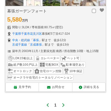
幕張ガーデンフォート
5,580
万円
間取り:3LDK
専有面積:80.75㎡(壁芯)
千葉県千葉市花見川区
幕張町5丁目417-324
中央・総武線
「
幕張
」駅まで 徒歩12分
京成千葉線
「
京成幕張
」駅まで 徒歩13分
築年月:2003年11月
主要採光面:南西
所在階数:10階・地上15階
LDK15帖以上
エレベーター
ペット可
総戸数100戸以上
宅配BOX
駐車場空あり
オートロック
住宅ローン控除
10年保証
オークラヤ住宅のトータルリノベーション
見学予約
お問合せ
詳細を見る
1