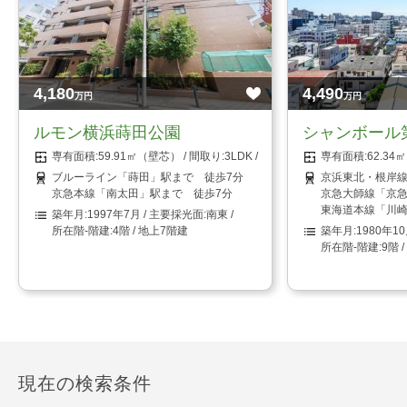
4,180
4,490
万円
万円
ルモン横浜蒔田公園
シャンボール
59.91㎡（壁芯）
3LDK
62.3
ブルーライン「蒔田」駅まで 徒歩7分
京浜東北・根岸線
京急本線「南太田」駅まで 徒歩7分
京急大師線「京急
東海道本線「川崎
1997年7月
南東
4階 / 地上7階建
1980年1
9階 
現在の検索条件