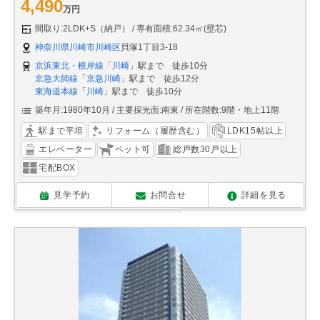
4,490
万円
間取り:2LDK+S（納戸）
専有面積:62.34㎡(壁芯)
神奈川県川崎市川崎区
貝塚1丁目3-18
京浜東北・根岸線
「
川崎
」駅まで 徒歩10分
京急大師線
「
京急川崎
」駅まで 徒歩12分
東海道本線
「
川崎
」駅まで 徒歩10分
築年月:1980年10月
主要採光面:南東
所在階数:9階・地上11階
駅まで平坦
リフォーム（履歴含む）
LDK15帖以上
エレベーター
ペット可
総戸数30戸以上
宅配BOX
見学予約
お問合せ
詳細を見る