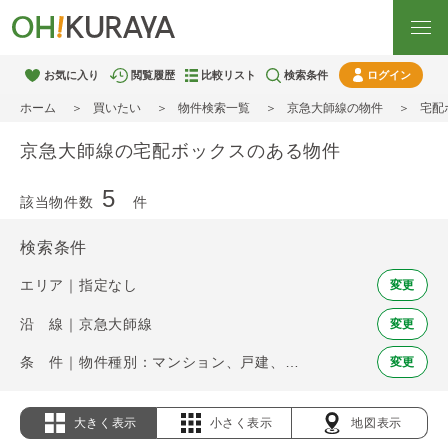
お気に入り
閲覧履歴
比較リスト
検索条件
ログイン
ホーム
買いたい
物件検索一覧
京急大師線の物件
宅配
京急大師線の宅配ボックスのある物件
5
該当物件数
件
検索条件
エリア｜指定なし
変更
沿 線｜京急大師線
変更
条 件｜物件種別：マンション、戸建、土地 / 宅配ボックス
変更
大きく表示
小さく表示
地図表示