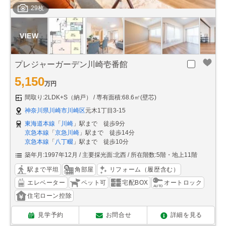
29枚
プレジャーガーデン川崎壱番館
5,150
万円
間取り:2LDK+S（納戸）
専有面積:68.6㎡(壁芯)
神奈川県川崎市川崎区
元木1丁目3-15
東海道本線
「
川崎
」駅まで 徒歩9分
京急本線
「
京急川崎
」駅まで 徒歩14分
京急本線
「
八丁畷
」駅まで 徒歩10分
築年月:1997年12月
主要採光面:北西
所在階数:5階・地上11階
駅まで平坦
角部屋
リフォーム（履歴含む）
エレベーター
ペット可
宅配BOX
オートロック
住宅ローン控除
見学予約
お問合せ
詳細を見る