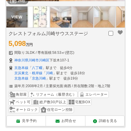
26枚
クレストフォルム川崎サウスステージ
5,098
万円
間取り:3LDK
専有面積:58.53㎡(壁芯)
神奈川県川崎市川崎区
下並木107-1
京急本線
「
八丁畷
」駅まで 徒歩4分
京浜東北・根岸線
「
川崎
」駅まで 徒歩18分
京急本線
「
京急川崎
」駅まで 徒歩19分
築年月:2008年2月
主要採光面:南西
所在階数:2階・地上7階
角部屋
リフォーム（履歴含む）
エレベーター
ペット可
総戸数30戸以上
宅配BOX
オートロック
住宅ローン控除
見学予約
お問合せ
詳細を見る