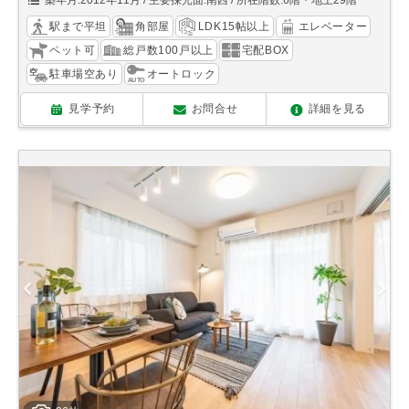
築年月:2012年11月
主要採光面:南西
所在階数:6階・地上29階
駅まで平坦
角部屋
LDK15帖以上
エレベーター
ペット可
総戸数100戸以上
宅配BOX
駐車場空あり
オートロック
見学予約
お問合せ
詳細を見る