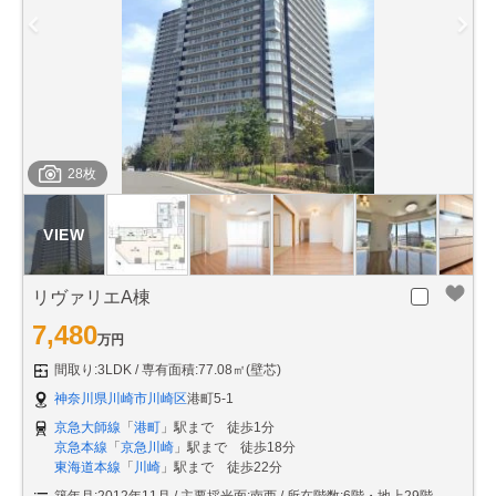
28枚
リヴァリエA棟
7,480
万円
間取り:3LDK
専有面積:77.08㎡(壁芯)
神奈川県川崎市川崎区
港町5-1
京急大師線
「
港町
」駅まで 徒歩1分
京急本線
「
京急川崎
」駅まで 徒歩18分
東海道本線
「
川崎
」駅まで 徒歩22分