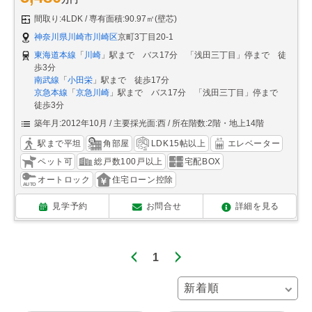
間取り:4LDK
専有面積:90.97㎡(壁芯)
神奈川県川崎市川崎区
京町3丁目20-1
東海道本線
「
川崎
」駅まで バス17分 「浅田三丁目」停まで 徒
歩3分
南武線
「
小田栄
」駅まで 徒歩17分
京急本線
「
京急川崎
」駅まで バス17分 「浅田三丁目」停まで
徒歩3分
築年月:2012年10月
主要採光面:西
所在階数:2階・地上14階
駅まで平坦
角部屋
LDK15帖以上
エレベーター
ペット可
総戸数100戸以上
宅配BOX
オートロック
住宅ローン控除
見学予約
お問合せ
詳細を見る
1