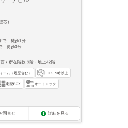
(壁芯)
まで 徒歩1分
で 徒歩3分
北西
所在階数:9階・地上42階
ォーム（履歴含む）
LDK15帖以上
宅配BOX
オートロック
お問合せ
詳細を見る