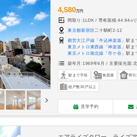
4,580
万円
間取り:1LDK
専有面積:44.94㎡
東京都新宿区
二十騎町2-12
都営大江戸線
「
牛込神楽坂
」駅ま
東京メトロ東西線
「
神楽坂
」駅ま
東京メトロ南北線
「
市ケ谷
」駅ま
築年月:1969年6月
主要採光面:
駅まで平坦
角部屋
即引
総戸数30戸以上
見学予約
エアライズタワー ライズ