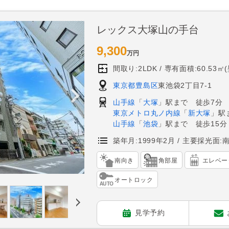
レックス大塚山の手台
9,300
万円
間取り:2LDK
専有面積:60.53㎡
東京都豊島区
東池袋2丁目7-1
山手線
「
大塚
」駅まで 徒歩7分
東京メトロ丸ノ内線
「
新大塚
」駅
山手線
「
池袋
」駅まで 徒歩15分
築年月:1999年2月
主要採光面:
南向き
角部屋
エレベー
オートロック
見学予約