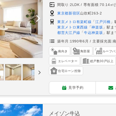
間取り:2LDK
専有面積:70.14㎡
東京都新宿区
山吹町263-2
東京メトロ有楽町線
「
江戸川橋
」
東京メトロ東西線
「
神楽坂
」駅ま
都営大江戸線
「
牛込神楽坂
」駅ま
築年月:1990年6月
主要採光面:
南向き
角部屋
ルーフバ
エレベーター
総戸数30戸以上
住宅ローン控除
見学予約
メイゾン牛込