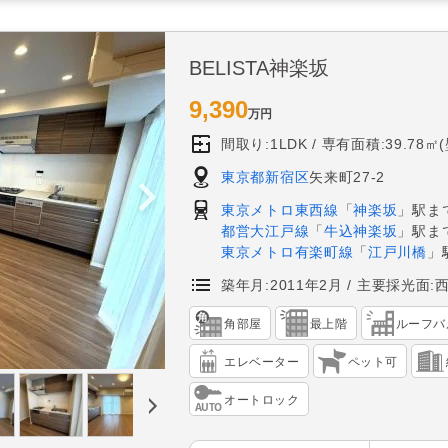
BELISTA神楽坂
9,390
万円
間取り:1LDK
専有面積:39.78㎡
東京都新宿区
矢来町27-2
東京メトロ東西線
「
神楽坂
」駅ま
都営大江戸線
「
牛込神楽坂
」駅ま
東京メトロ有楽町線
「
江戸川橋
」
築年月:2011年2月
主要採光面:
角部屋
最上階
ルーフバ
エレベーター
ペット可
オートロック