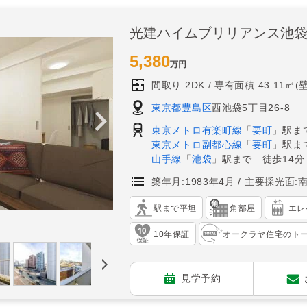
光建ハイムブリリアンス池
5,380
万円
間取り:2DK
専有面積:43.11㎡(
東京都豊島区
西池袋5丁目26-8
東京メトロ有楽町線
「
要町
」駅ま
東京メトロ副都心線
「
要町
」駅ま
山手線
「
池袋
」駅まで 徒歩14分
築年月:1983年4月
主要採光面:
駅まで平坦
角部屋
エレ
10年保証
オークラヤ住宅のト
見学予約