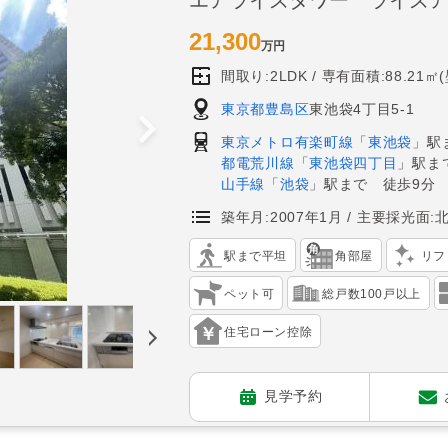
21,300
万円
間取り:2LDK
専有面積:88.21㎡
東京都豊島区
東池袋4丁目5-1
東京メトロ有楽町線
「
東池袋
」駅
都電荒川線
「
東池袋四丁目
」駅ま
山手線
「
池袋
」駅まで 徒歩9分
築年月:2007年1月
主要採光面:
駅まで平坦
角部屋
リフ
ペット可
総戸数100戸以上
住宅ローン控除
見学予約