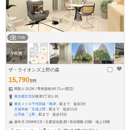
35枚
ザ・ライオンズ上野の森
15,790
万円
間取り:2LDK
専有面積:60.71㎡(壁芯)
東京都文京区
根津2丁目1-16
東京メトロ千代田線
「
根津
」駅まで 徒歩3分
京成本線
「
京成上野
」駅まで 徒歩11分
山手線
「
上野
」駅まで 徒歩15分
築年月:2008年2月
主要採光面:西
所在階数:10階・地上19階