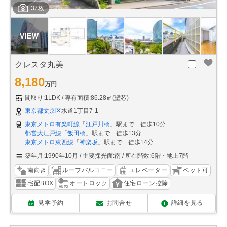
37枚
クレスタ丸美
8,180
万円
間取り:1LDK
専有面積:86.28㎡(壁芯)
東京都文京区
水道1丁目7-1
東京メトロ有楽町線
「
江戸川橋
」駅まで 徒歩10分
都営大江戸線
「
飯田橋
」駅まで 徒歩13分
東京メトロ東西線
「
神楽坂
」駅まで 徒歩14分
築年月:1990年10月
主要採光面:南
所在階数:6階・地上7階
南向き
ルーフバルコニー
エレベーター
ペット可
宅配BOX
オートロック
住宅ローン控除
見学予約
お問合せ
詳細を見る