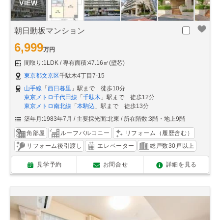
朝日動坂マンション
6,999
万円
間取り:1LDK
専有面積:47.16㎡(壁芯)
東京都文京区
千駄木4丁目7-15
山手線
「
西日暮里
」駅まで 徒歩10分
東京メトロ千代田線
「
千駄木
」駅まで 徒歩12分
東京メトロ南北線
「
本駒込
」駅まで 徒歩13分
築年月:1983年7月
主要採光面:北東
所在階数:3階・地上9階
角部屋
ルーフバルコニー
リフォーム（履歴含む）
リフォーム後引渡し
エレベーター
総戸数30戸以上
見学予約
お問合せ
詳細を見る