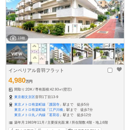
19枚
インペリアル音羽フラット
4,980
万円
間取り:2DK
専有面積:42.93㎡(壁芯)
東京都文京区
音羽1丁目13-9
東京メトロ有楽町線
「
護国寺
」駅まで 徒歩5分
東京メトロ有楽町線
「
江戸川橋
」駅まで 徒歩7分
東京メトロ丸ノ内線
「
茗荷谷
」駅まで 徒歩12分
築年月:1983年11月
主要採光面:東
所在階数:4階・地上6階