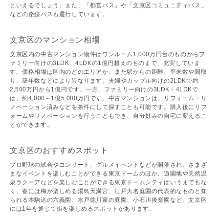
といえるでしょう。また、「都営バス」や「文京区コミュニティバス」
などの路線バスも運行しています。
文京区のマンション相場
文京区内の中古マンション物件はワンルーム1,000万円台のものからフ
ァミリー向けの3LDK、4LDKの1億円越えのものまで、充実していま
す。価格相場は区内のどのエリアか、また駅からの距離、平米数や間取
り、築年数などにより異なります。夫婦やカップル向けの2LDKで約
2,500万円から1億円です。一方、ファミリー向けの3LDK・4LDKで
は、約4,000～1億5,000万円です。中古マンションは、リフォーム・リ
ノベーション済みなどを条件にして探すことも可能です。購入後にリフ
ォームやリノベーションを行うこともでき、自分好みの自宅に変えるこ
とができます。
文京区のおすすめスポット
プロ野球の試合やコンサート、グルメイベントなどが開催され、さまざ
まなイベントを楽しむことができる東京ドームのほか、遊園地や天然温
泉ラクーアなどを楽しむことができる東京ドームシティはいうまでもな
く、春には梅が楽しめる湯島天満宮、江戸大名庭園の代表的なものと知
られる本駒込の六義園、水戸徳川家の庭園、小石川後楽園など、文京区
には1年を通じて街を楽しめるスポットがあります。