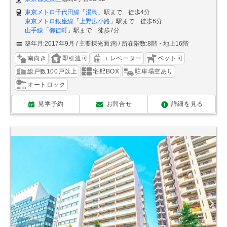
東京メトロ千代田線
「
湯島
」駅まで 徒歩4分
東京メトロ銀座線
「
上野広小路
」駅まで 徒歩6分
山手線
「
御徒町
」駅まで 徒歩7分
築年月:2017年9月
主要採光面:南
所在階数:8階・地上16階
南向き
即引渡可
エレベーター
ペット可
総戸数100戸以上
宅配BOX
駐車場空あり
オートロック
見学予約
お問合せ
詳細を見る