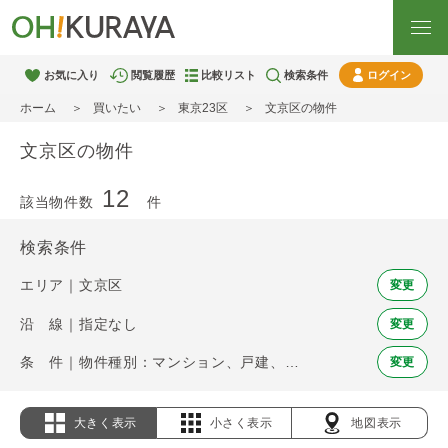
お気に入り
閲覧履歴
比較リスト
検索条件
ログイン
ホーム
買いたい
東京23区
文京区の物件
文京区の物件
12
該当物件数
件
検索条件
エリア｜文京区
変更
沿 線｜指定なし
変更
条 件｜物件種別：マンション、戸建、土地
変更
大きく表示
小さく表示
地図表示