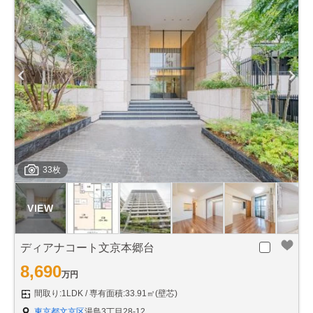
33枚
ディアナコート文京本郷台
8,690
万円
間取り:1LDK
専有面積:33.91㎡(壁芯)
東京都文京区
湯島3丁目28-12