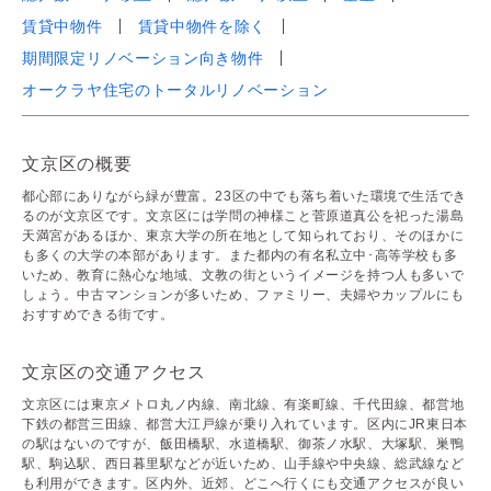
賃貸中物件
賃貸中物件を除く
期間限定リノベーション向き物件
オークラヤ住宅のトータルリノベーション
文京区の概要
都心部にありながら緑が豊富。23区の中でも落ち着いた環境で生活でき
るのが文京区です。文京区には学問の神様こと菅原道真公を祀った湯島
天満宮があるほか、東京大学の所在地として知られており、そのほかに
も多くの大学の本部があります。また都内の有名私立中･高等学校も多
いため、教育に熱心な地域、文教の街というイメージを持つ人も多いで
しょう。中古マンションが多いため、ファミリー、夫婦やカップルにも
おすすめできる街です。
文京区の交通アクセス
文京区には東京メトロ丸ノ内線、南北線、有楽町線、千代田線、都営地
下鉄の都営三田線、都営大江戸線が乗り入れています。区内にJR東日本
の駅はないのですが、飯田橋駅、水道橋駅、御茶ノ水駅、大塚駅、巣鴨
駅、駒込駅、西日暮里駅などが近いため、山手線や中央線、総武線など
も利用ができます。区内外、近郊、どこへ行くにも交通アクセスが良い