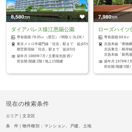
8,580
7,980
万円
万円
ダイアパレス猿江恩賜公園
ローズハイツ
79.05㎡（壁芯）
3LDK
69.6
東京メトロ半蔵門線「住吉」駅まで 徒歩5分
京急本線「青物横
都営新宿線「住吉」駅まで 徒歩5分
京浜東北・根岸線
京急本線「新馬場
1988年7月
西
2階 / 地上15階建
1979年7
5階 
現在の検索条件
エリア｜
文京区
条 件｜
物件種別：マンション、戸建、土地