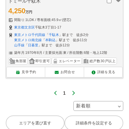
ドミール千駄木
4,250
万円
間取り:1LDK
専有面積:45.9㎡(壁芯)
東京都文京区
千駄木3丁目1-17
東京メトロ千代田線
「
千駄木
」駅まで 徒歩2分
東京メトロ南北線
「
本駒込
」駅まで 徒歩11分
山手線
「
日暮里
」駅まで 徒歩12分
築年月:1970年8月
主要採光面:東
所在階数:6階・地上12階
角部屋
即引渡可
エレベーター
総戸数30戸以上
見学予約
お問合せ
詳細を見る
1
エリアを選び直す
詳細条件を設定する