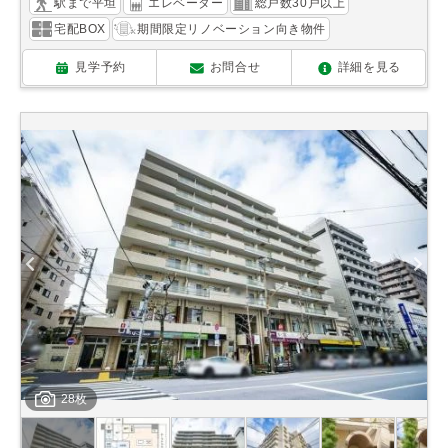
駅まで平坦
エレベーター
総戸数30戸以上
宅配BOX
期間限定リノベーション向き物件
見学予約
お問合せ
詳細を見る
28枚