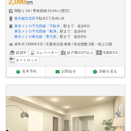
2,090
万円
間取り:1K
専有面積:23.84㎡(壁芯)
東京都文京区
千駄木2丁目48-18
東京メトロ千代田線
「
千駄木
」駅まで 徒歩6分
東京メトロ千代田線
「
根津
」駅まで 徒歩6分
東京メトロ南北線
「
東大前
」駅まで 徒歩9分
築年月:1998年3月
主要採光面:南東
所在階数:2階・地上12階
賃貸中
エレベーター
総戸数30戸以上
宅配BOX
オートロック
見学予約
お問合せ
詳細を見る