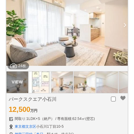
24枚
パークスクエア小石川
12,500
万円
間取り:1LDK+S（納戸）
専有面積:62.54㎡(壁芯)
東京都文京区
小石川1丁目10-5