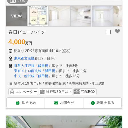
32枚
春日ビューハイツ
4,000
万円
間取り:2DK
専有面積:44.16㎡(壁芯)
東京都文京区
春日2丁目1-6
都営大江戸線
「
飯田橋
」駅まで 徒歩8分
東京メトロ南北線
「
飯田橋
」駅まで 徒歩11分
中央・総武線
「
飯田橋
」駅まで 徒歩12分
築年月:1978年8月
主要採光面:東
所在階数:6階・地上8階
エレベーター
総戸数30戸以上
宅配BOX
見学予約
お問合せ
詳細を見る