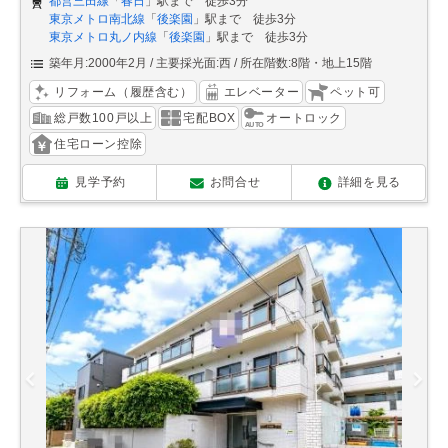
都営三田線
「
春日
」駅まで 徒歩3分
東京メトロ南北線
「
後楽園
」駅まで 徒歩3分
東京メトロ丸ノ内線
「
後楽園
」駅まで 徒歩3分
築年月:2000年2月
主要採光面:西
所在階数:8階・地上15階
リフォーム（履歴含む）
エレベーター
ペット可
総戸数100戸以上
宅配BOX
オートロック
住宅ローン控除
見学予約
お問合せ
詳細を見る