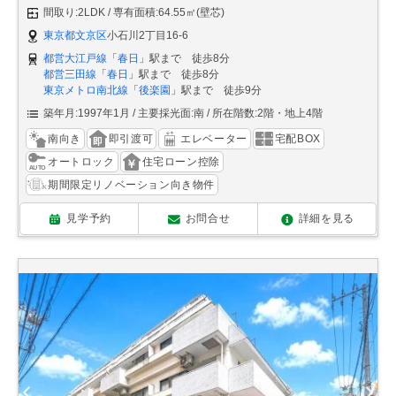
間取り:2LDK
専有面積:64.55㎡(壁芯)
東京都文京区
小石川2丁目16-6
都営大江戸線
「
春日
」駅まで 徒歩8分
都営三田線
「
春日
」駅まで 徒歩8分
東京メトロ南北線
「
後楽園
」駅まで 徒歩9分
築年月:1997年1月
主要採光面:南
所在階数:2階・地上4階
南向き
即引渡可
エレベーター
宅配BOX
オートロック
住宅ローン控除
期間限定リノベーション向き物件
見学予約
お問合せ
詳細を見る