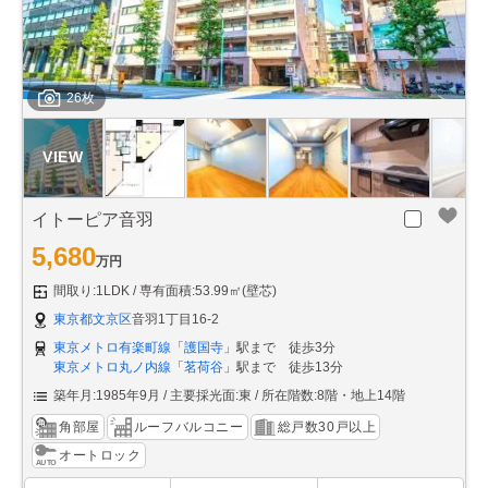
26枚
イトーピア音羽
5,680
万円
間取り:1LDK
専有面積:53.99㎡(壁芯)
東京都文京区
音羽1丁目16-2
東京メトロ有楽町線
「
護国寺
」駅まで 徒歩3分
東京メトロ丸ノ内線
「
茗荷谷
」駅まで 徒歩13分
築年月:1985年9月
主要採光面:東
所在階数:8階・地上14階
角部屋
ルーフバルコニー
総戸数30戸以上
オートロック