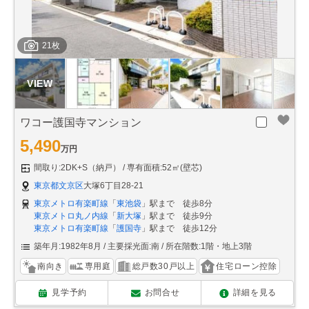
21枚
ワコー護国寺マンション
5,490
万円
間取り:2DK+S（納戸）
専有面積:52㎡(壁芯)
東京都文京区
大塚6丁目28-21
東京メトロ有楽町線
「
東池袋
」駅まで 徒歩8分
東京メトロ丸ノ内線
「
新大塚
」駅まで 徒歩9分
東京メトロ有楽町線
「
護国寺
」駅まで 徒歩12分
築年月:1982年8月
主要採光面:南
所在階数:1階・地上3階
南向き
専用庭
総戸数30戸以上
住宅ローン控除
見学予約
お問合せ
詳細を見る