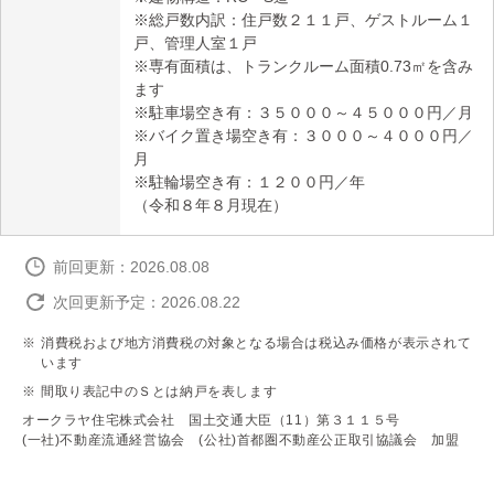
※総戸数内訳：住戸数２１１戸、ゲストルーム１
戸、管理人室１戸
※専有面積は、トランクルーム面積0.73㎡を含み
ます
※駐車場空き有：３５０００～４５０００円／月
※バイク置き場空き有：３０００～４０００円／
月
※駐輪場空き有：１２００円／年
（令和８年８月現在）
前回更新：2026.08.08
次回更新予定：2026.08.22
消費税および地方消費税の対象となる場合は税込み価格が表示されて
います
間取り表記中のＳとは納戸を表します
オークラヤ住宅株式会社 国土交通大臣（11）第３１１５号
(一社)不動産流通経営協会 (公社)首都圏不動産公正取引協議会 加盟