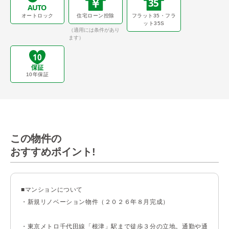
オートロック
住宅ローン控除
フラット35・フラ
ット35S
（適用には条件があり
ます）
10年保証
この物件の
おすすめポイント!
■マンションについて

・新規リノベーション物件（２０２６年８月完成）

・東京メトロ千代田線「根津」駅まで徒歩３分の立地。通勤や通