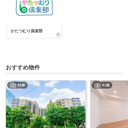
かたつむり俱楽部
おすすめ物件
35枚
41枚