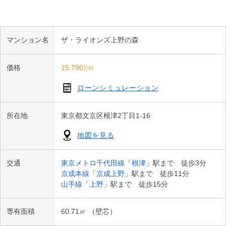
ア用品の収納にも便利です。

・開口部には複層ガラスを採用。断熱性・遮音性に配慮されてお
り、外気温の影響を受けにくく、室内環境を快適に保ちます。
マンション名
ザ・ライオンズ上野の森
価格
15,790
万円
ローンシミュレーション
所在地
東京都文京区根津2丁目1-16
地図を見る
交通
東京メトロ千代田線
「
根津
」駅まで 徒歩3分
京成本線
「
京成上野
」駅まで 徒歩11分
山手線
「
上野
」駅まで 徒歩15分
専有面積
60.71㎡ （壁芯）