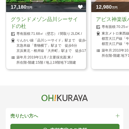
17,180
12,980
万円
万円
グランドメゾン品川シーサイ
アピス神楽坂
ドの杜
70.2
東京メトロ東西線
71.68㎡（壁芯）
2LDK
都営大江戸線「牛
りんかい線「品川シーサイド」駅まで 徒歩4分
都営大江戸線「牛
京急本線「青物横丁」駅まで 徒歩6分
2010年1
京浜東北・根岸線「大井町」駅まで 徒歩17分
地下
2019年11月
東
15階 / 地上19階地下1階建
売りたい方へ