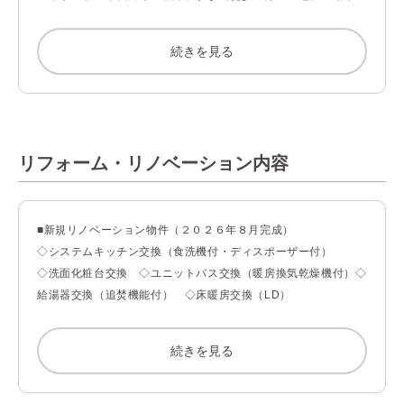
学、お買い物にも便利な住環境です。

続きを見る
・大切なペットと一緒に暮らせるマンションです。（※２匹ま
で、飼育細則有）

・防犯性に配慮したオートロックシステムを採用。日々の暮らし
に安心感をもたらします。

リフォーム・リノベーション内容
・セコムと連携した２４時間体制のセキュリティシステムを採
用。

■新規リノベーション物件（２０２６年８月完成）

◇システムキッチン交換（食洗機付・ディスポーザー付）

・防犯カメラを敷地内の要所やエレベーター内などに設置してお
◇洗面化粧台交換　◇ユニットバス交換（暖房換気乾燥機付）◇
り、安心感のある住環境を支えます。

給湯器交換（追焚機能付）　◇床暖房交換（LD）

◇トイレ交換（温水洗浄機能付）　◇クロス貼替

・不在時に便利な宅配BOX付。忙しい毎日の暮らしをサポート
◇フローリング貼替　◇フロアタイル貼替　◇建具交換

します。

続きを見る
◇エコカラット新規（玄関一部）

◇給水管・給湯管・排水管交換（専有部側）

・全戸に専用トランクルームを設置（無償）。季節物やアウトド
◇エアコン1基新規設置（洋室２）　◇ハウスクリーニング