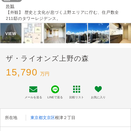
外観
【外観】 歴史と文化が息づく上野エリアに佇む、住戸数全
211邸のタワーレジデンス。
ザ・ライオンズ上野の森
15,790
万円
メールを送る
LINEで送る
比較リスト
お気に入り
所在地
東京都文京区
根津２丁目