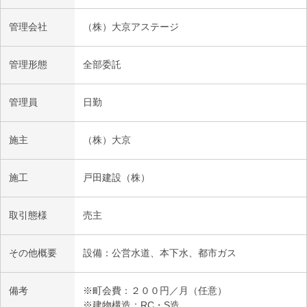
管理会社
（株）大京アステージ
管理形態
全部委託
管理員
日勤
施主
（株）大京
施工
戸田建設（株）
取引態様
売主
その他概要
設備：公営水道、本下水、都市ガス
備考
※町会費：２００円／月（任意）
※建物構造：RC・S造