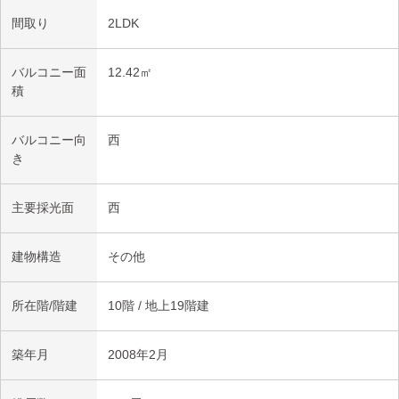
間取り
2LDK
バルコニー面
12.42㎡
積
バルコニー向
西
き
主要採光面
西
建物構造
その他
所在階/階建
10階 / 地上19階建
築年月
2008年2月