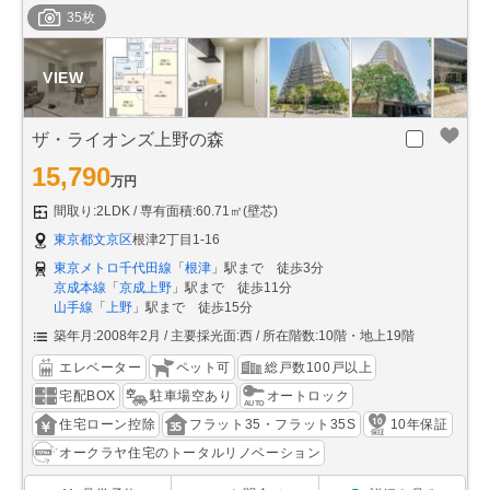
35枚
ザ・ライオンズ上野の森
15,790
万円
間取り:2LDK
専有面積:60.71㎡(壁芯)
東京都文京区
根津2丁目1-16
東京メトロ千代田線
「
根津
」駅まで 徒歩3分
京成本線
「
京成上野
」駅まで 徒歩11分
山手線
「
上野
」駅まで 徒歩15分
築年月:2008年2月
主要採光面:西
所在階数:10階・地上19階
エレベーター
ペット可
総戸数100戸以上
宅配BOX
駐車場空あり
オートロック
住宅ローン控除
フラット35・フラット35S
10年保証
オークラヤ住宅のトータルリノベーション