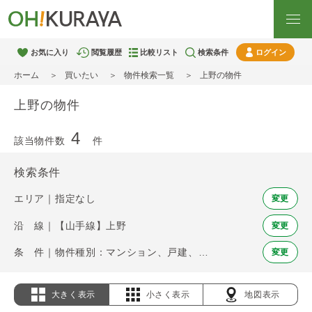
お気に入り
閲覧履歴
比較リスト
検索条件
ログイン
ホーム
買いたい
物件検索一覧
上野の物件
上野の物件
4
該当物件数
件
検索条件
エリア｜指定なし
変更
沿 線｜【山手線】上野
変更
条 件｜物件種別：マンション、戸建、土地
変更
大きく表示
小さく表示
地図表示