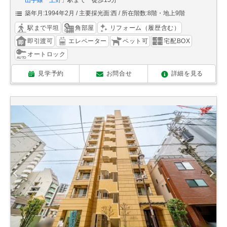
山手線
「
上野
」駅まで 徒歩15分
築年月:1994年2月
主要採光面:西
所在階数:8階・地上9階
駅まで平坦
角部屋
リフォーム（履歴含む）
即引渡可
エレベーター
ペット可
宅配BOX
オートロック
見学予約
お問合せ
詳細を見る