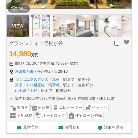
26枚
グランシティ上野松が谷
14,980
万円
間取り:3LDK
専有面積:73.88㎡(壁芯)
東京都台東区
松が谷2丁目28-10
つくばエクスプレス
「
浅草
」駅まで 徒歩7分
東京メトロ銀座線
「
稲荷町
」駅まで 徒歩10分
山手線
「
上野
」駅まで 徒歩12分
築年月:2006年6月
主要採光面:南
所在階数:8階・地上11階
南向き
角部屋
エレベーター
ペット可
宅配BOX
オートロック
住宅ローン控除
見学予約
お問合せ
詳細を見る