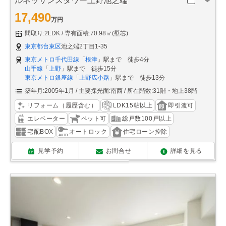
ルネッサンスタワー上野池之端
17,490
万円
間取り:2LDK
専有面積:70.98㎡(壁芯)
東京都台東区
池之端2丁目1-35
東京メトロ千代田線
「
根津
」駅まで 徒歩4分
山手線
「
上野
」駅まで 徒歩15分
東京メトロ銀座線
「
上野広小路
」駅まで 徒歩13分
築年月:2005年1月
主要採光面:南西
所在階数:31階・地上38階
リフォーム（履歴含む）
LDK15帖以上
即引渡可
エレベーター
ペット可
総戸数100戸以上
宅配BOX
オートロック
住宅ローン控除
見学予約
お問合せ
詳細を見る