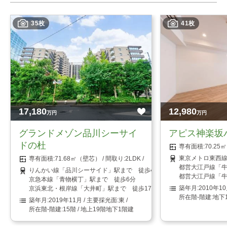
35枚
41枚
17,180
12,980
万円
万円
グランドメゾン品川シーサイ
アピス神楽坂
ドの杜
70.2
東京メトロ東西線
71.68㎡（壁芯）
2LDK
都営大江戸線「牛
りんかい線「品川シーサイド」駅まで 徒歩4分
都営大江戸線「牛
京急本線「青物横丁」駅まで 徒歩6分
2010年1
京浜東北・根岸線「大井町」駅まで 徒歩17分
地下
2019年11月
東
15階 / 地上19階地下1階建