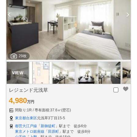
29枚
レジェンド元浅草
4,980
万円
間取り:1R
専有面積:37.6㎡(壁芯)
東京都台東区
元浅草3丁目15-5
都営大江戸線
「
新御徒町
」駅まで 徒歩6分
東京メトロ銀座線
「
田原町
」駅まで 徒歩8分