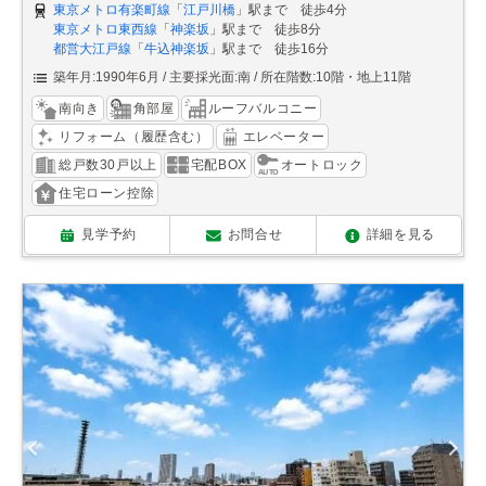
東京メトロ有楽町線
「
江戸川橋
」駅まで 徒歩4分
東京メトロ東西線
「
神楽坂
」駅まで 徒歩8分
都営大江戸線
「
牛込神楽坂
」駅まで 徒歩16分
築年月:1990年6月
主要採光面:南
所在階数:10階・地上11階
南向き
角部屋
ルーフバルコニー
リフォーム（履歴含む）
エレベーター
総戸数30戸以上
宅配BOX
オートロック
住宅ローン控除
見学予約
お問合せ
詳細を見る