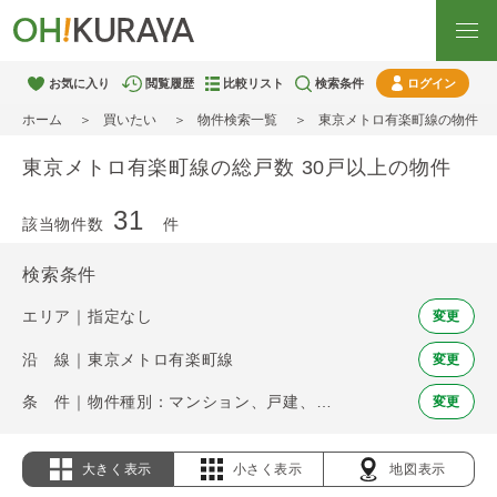
お気に入り
閲覧履歴
比較リスト
検索条件
ログイン
ホーム
買いたい
物件検索一覧
東京メトロ有楽町線の物件
東京メトロ有楽町線の総戸数 30戸以上の物件
31
該当物件数
件
検索条件
エリア｜指定なし
変更
沿 線｜東京メトロ有楽町線
変更
条 件｜物件種別：マンション、戸建、土地 / 総戸数 30戸以上
変更
大きく表示
小さく表示
地図表示