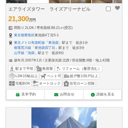
エアライズタワー ライズアリーナビル
21,300
万円
間取り:2LDK
専有面積:88.21㎡(壁芯)
東京都豊島区
東池袋4丁目5-1
東京メトロ有楽町線
「
東池袋
」駅まで 徒歩1分
都電荒川線
「
東池袋四丁目
」駅まで 徒歩3分
山手線
「
池袋
」駅まで 徒歩9分
築年月:2007年1月
主要採光面:北西
所在階数:9階・地上42階
駅まで平坦
角部屋
リフォーム（履歴含む）
LDK15帖以上
ペット可
総戸数100戸以上
宅配BOX
オートロック
住宅ローン控除
見学予約
お問合せ
詳細を見る