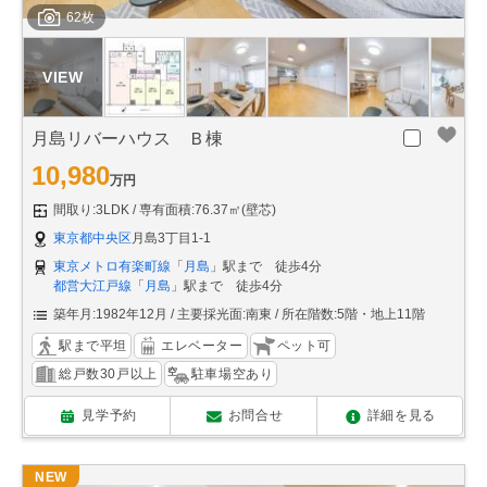
62枚
月島リバーハウス Ｂ棟
10,980
万円
間取り:3LDK
専有面積:76.37㎡(壁芯)
東京都中央区
月島3丁目1-1
東京メトロ有楽町線
「
月島
」駅まで 徒歩4分
都営大江戸線
「
月島
」駅まで 徒歩4分
築年月:1982年12月
主要採光面:南東
所在階数:5階・地上11階
駅まで平坦
エレベーター
ペット可
総戸数30戸以上
駐車場空あり
見学予約
お問合せ
詳細を見る
NEW