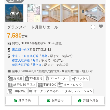
グランスイート月島リエール
7,580
万円
間取り:1LDK
専有面積:40.36㎡(壁芯)
東京都中央区
月島2丁目18-12
東京メトロ有楽町線
「
月島
」駅まで 徒歩2分
都営大江戸線
「
月島
」駅まで 徒歩2分
都営大江戸線
「
勝どき
」駅まで 徒歩10分
築年月:2004年3月
主要採光面:北東
所在階数:2階・地上9階
角部屋
即引渡可
エレベーター
ペット可
総戸数30戸以上
宅配BOX
オートロック
10年保証
オークラヤ住宅のトータルリノベーション
見学予約
お問合せ
詳細を見る