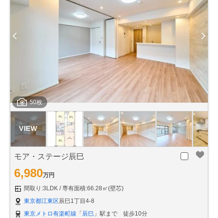
50枚
モア・ステージ辰巳
6,980
万円
間取り:3LDK
専有面積:66.28㎡(壁芯)
東京都江東区
辰巳1丁目4-8
東京メトロ有楽町線
「
辰巳
」駅まで 徒歩10分