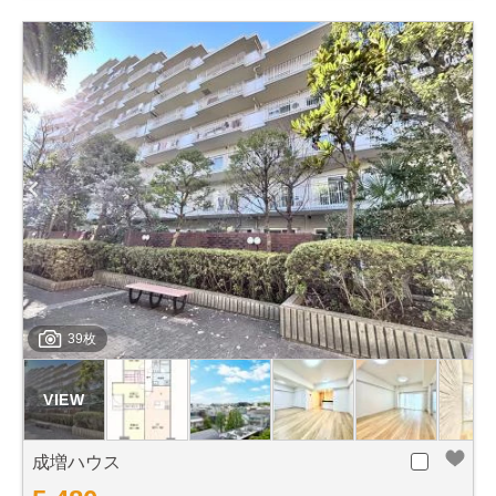
39枚
成増ハウス