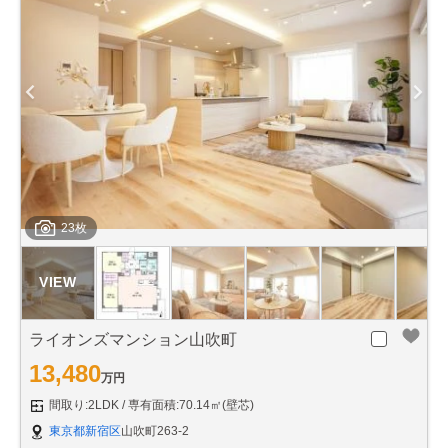
23枚
ライオンズマンション山吹町
13,480
万円
間取り:2LDK
専有面積:70.14㎡(壁芯)
東京都新宿区
山吹町263-2