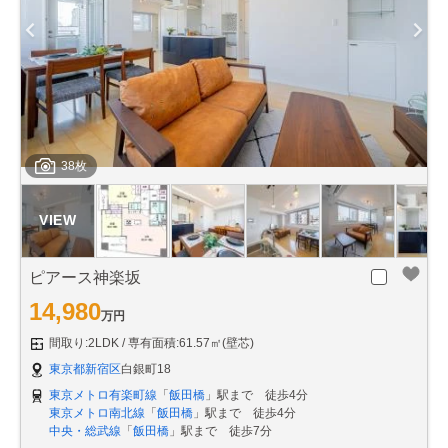
38枚
ピアース神楽坂
14,980
万円
間取り:2LDK
専有面積:61.57㎡(壁芯)
東京都新宿区
白銀町18
東京メトロ有楽町線
「
飯田橋
」駅まで 徒歩4分
東京メトロ南北線
「
飯田橋
」駅まで 徒歩4分
中央・総武線
「
飯田橋
」駅まで 徒歩7分