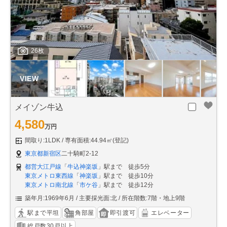
26枚
メイゾン牛込
4,580
万円
間取り:1LDK
専有面積:44.94㎡(登記)
東京都新宿区
二十騎町2-12
都営大江戸線
「
牛込神楽坂
」駅まで 徒歩5分
東京メトロ東西線
「
神楽坂
」駅まで 徒歩10分
東京メトロ南北線
「
市ケ谷
」駅まで 徒歩12分
築年月:1969年6月
主要採光面:北
所在階数:7階・地上9階
駅まで平坦
角部屋
即引渡可
エレベーター
総戸数30戸以上