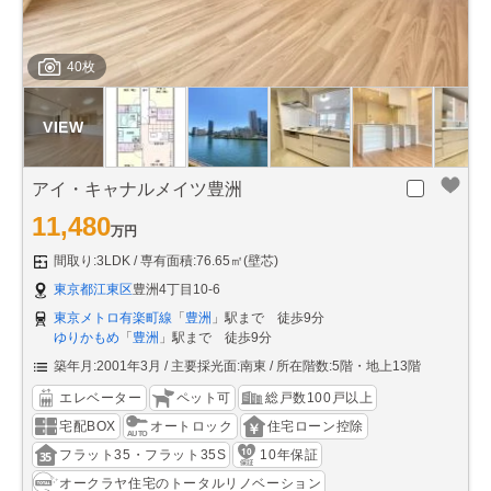
40枚
アイ・キャナルメイツ豊洲
11,480
万円
間取り:3LDK
専有面積:76.65㎡(壁芯)
東京都江東区
豊洲4丁目10-6
東京メトロ有楽町線
「
豊洲
」駅まで 徒歩9分
ゆりかもめ
「
豊洲
」駅まで 徒歩9分
築年月:2001年3月
主要採光面:南東
所在階数:5階・地上13階
エレベーター
ペット可
総戸数100戸以上
宅配BOX
オートロック
住宅ローン控除
フラット35・フラット35S
10年保証
オークラヤ住宅のトータルリノベーション