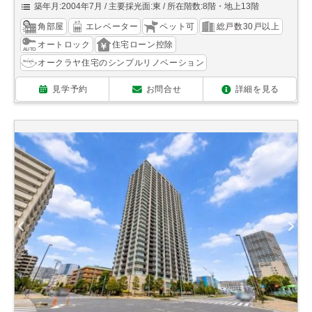
築年月:2004年7月
主要採光面:東
所在階数:8階・地上13階
角部屋
エレベーター
ペット可
総戸数30戸以上
オートロック
住宅ローン控除
オークラヤ住宅のシンプルリノベーション
見学予約
お問合せ
詳細を見る