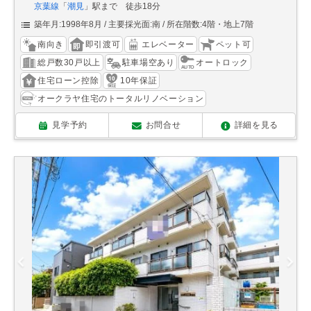
京葉線
「
潮見
」駅まで 徒歩18分
築年月:1998年8月
主要採光面:南
所在階数:4階・地上7階
南向き
即引渡可
エレベーター
ペット可
総戸数30戸以上
駐車場空あり
オートロック
住宅ローン控除
10年保証
オークラヤ住宅のトータルリノベーション
見学予約
お問合せ
詳細を見る