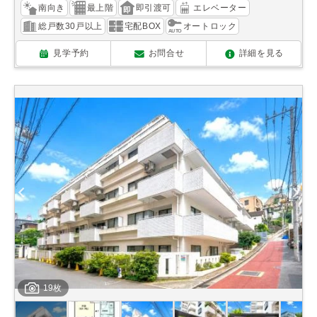
南向き
最上階
即引渡可
エレベーター
総戸数30戸以上
宅配BOX
オートロック
見学予約
お問合せ
詳細を見る
19枚