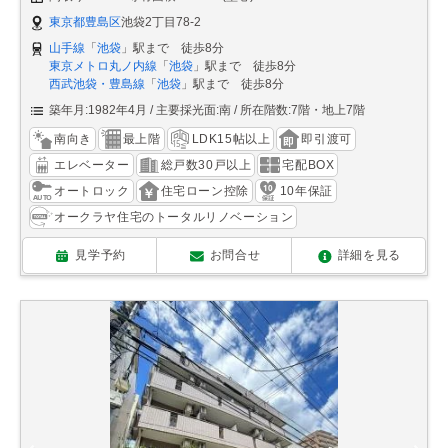
東京都豊島区
池袋2丁目78-2
山手線
「
池袋
」駅まで 徒歩8分
東京メトロ丸ノ内線
「
池袋
」駅まで 徒歩8分
西武池袋・豊島線
「
池袋
」駅まで 徒歩8分
築年月:1982年4月
主要採光面:南
所在階数:7階・地上7階
南向き
最上階
LDK15帖以上
即引渡可
エレベーター
総戸数30戸以上
宅配BOX
オートロック
住宅ローン控除
10年保証
オークラヤ住宅のトータルリノベーション
見学予約
お問合せ
詳細を見る