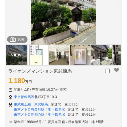
36枚
ライオンズマンション東武練馬
1,180
万円
間取り:1K
専有面積:16.37㎡(壁芯)
東京都練馬区
北町3丁目10-3
東武東上線
「
東武練馬
」駅まで 徒歩11分
東京メトロ有楽町線
「
地下鉄赤塚
」駅まで 徒歩11分
東京メトロ副都心線
「
地下鉄赤塚
」駅まで 徒歩11分
築年月:1988年6月
主要採光面:南
所在階数:5階・地上5階