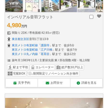
インペリアル音羽フラット
4,980
万円
間取り:2DK
専有面積:42.93㎡(壁芯)
東京都文京区
音羽1丁目13-9
東京メトロ有楽町線
「
護国寺
」駅まで 徒歩5分
東京メトロ有楽町線
「
江戸川橋
」駅まで 徒歩7分
東京メトロ丸ノ内線
「
茗荷谷
」駅まで 徒歩12分
築年月:1983年11月
主要採光面:東
所在階数:4階・地上6階
駅まで平坦
エレベーター
総戸数30戸以上
宅配BOX
期間限定リノベーション向き物件
見学予約
お問合せ
詳細を見る