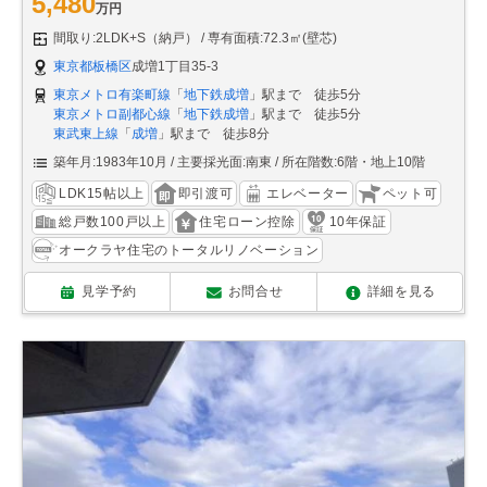
5,480
万円
間取り:2LDK+S（納戸）
専有面積:72.3㎡(壁芯)
東京都板橋区
成増1丁目35-3
東京メトロ有楽町線
「
地下鉄成増
」駅まで 徒歩5分
東京メトロ副都心線
「
地下鉄成増
」駅まで 徒歩5分
東武東上線
「
成増
」駅まで 徒歩8分
築年月:1983年10月
主要採光面:南東
所在階数:6階・地上10階
LDK15帖以上
即引渡可
エレベーター
ペット可
総戸数100戸以上
住宅ローン控除
10年保証
オークラヤ住宅のトータルリノベーション
見学予約
お問合せ
詳細を見る