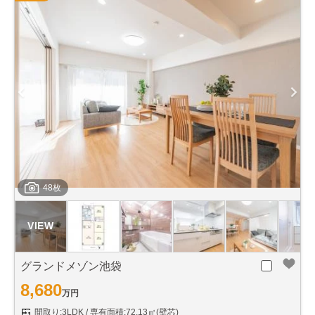
48枚
グランドメゾン池袋
8,680
万円
間取り:3LDK
専有面積:72.13㎡(壁芯)