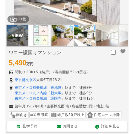
21枚
ワコー護国寺マンション
5,490
万円
間取り:2DK+S（納戸）
専有面積:52㎡(壁芯)
東京都文京区
大塚6丁目28-21
東京メトロ有楽町線
「
東池袋
」駅まで 徒歩8分
東京メトロ丸ノ内線
「
新大塚
」駅まで 徒歩9分
東京メトロ有楽町線
「
護国寺
」駅まで 徒歩12分
築年月:1982年8月
主要採光面:南
所在階数:1階・地上3階
南向き
専用庭
総戸数30戸以上
住宅ローン控除
見学予約
お問合せ
詳細を見る