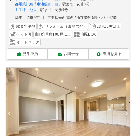
都電荒川線
「
東池袋四丁目
」駅まで 徒歩3分
山手線
「
池袋
」駅まで 徒歩9分
築年月:2007年1月
主要採光面:南西
所在階数:5階・地上42階
駅まで平坦
リフォーム（履歴含む）
LDK15帖以上
ペット可
総戸数100戸以上
宅配BOX
オートロック
見学予約
お問合せ
詳細を見る