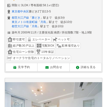
間取り:3LDK
専有面積:58.1㎡(壁芯)
東京都中央区
勝どき2丁目13-5
都営大江戸線
「
勝どき
」駅まで 徒歩3分
東京メトロ有楽町線
「
月島
」駅まで 徒歩10分
都営大江戸線
「
月島
」駅まで 徒歩10分
築年月:2000年11月
主要採光面:南西
所在階数:7階・地上9階
即引渡可
エレベーター
ペット可
総戸数30戸以上
宅配BOX
駐車場空あり
住宅ローン控除
10年保証
オークラヤ住宅のトータルリノベーション
見学予約
お問合せ
詳細を見る