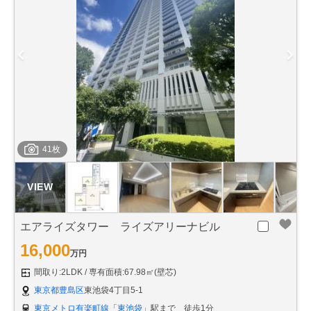
41枚
エアライズタワー ライズアリーナビル
16,000
万円
間取り:2LDK
専有面積:67.98㎡(壁芯)
東京都豊島区
東池袋4丁目5-1
東京メトロ有楽町線
「
東池袋
」駅まで 徒歩1分