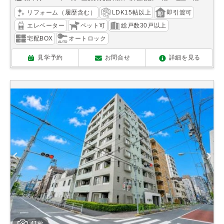
リフォーム（履歴含む）
LDK15帖以上
即引渡可
エレベーター
ペット可
総戸数30戸以上
宅配BOX
オートロック
見学予約
お問合せ
詳細を見る
41枚