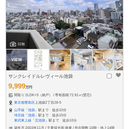
32枚
サンクレイドルレヴィール池袋
9,999
万円
間取り:2LDK+S（納戸）
専有面積:72.91㎡(壁芯)
東京都豊島区
上池袋2丁目28-5
山手線
「
池袋
」駅まで 徒歩10分
埼京線
「
池袋
」駅まで 徒歩10分
東武東上線
「
北池袋
」駅まで 徒歩10分
築年月:2003年11月
主要採光面:南東
所在階数:10階・地上14階