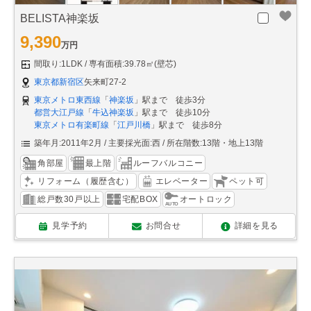
BELISTA神楽坂
9,390
万円
間取り:1LDK
専有面積:39.78㎡(壁芯)
東京都新宿区
矢来町27-2
東京メトロ東西線
「
神楽坂
」駅まで 徒歩3分
都営大江戸線
「
牛込神楽坂
」駅まで 徒歩10分
東京メトロ有楽町線
「
江戸川橋
」駅まで 徒歩8分
築年月:2011年2月
主要採光面:西
所在階数:13階・地上13階
角部屋
最上階
ルーフバルコニー
リフォーム（履歴含む）
エレベーター
ペット可
総戸数30戸以上
宅配BOX
オートロック
見学予約
お問合せ
詳細を見る