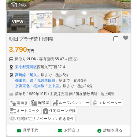
24枚
朝日プラザ荒川遊園
3,790
万円
間取り:2LDK
専有面積:55.47㎡(壁芯)
東京都荒川区
西尾久7丁目37-4
高崎線
「
尾久
」駅まで 徒歩5分
都電荒川線
「
荒川車庫前
」駅まで 徒歩3分
京浜東北・根岸線
「
上中里
」駅まで 徒歩14分
築年月:1989年10月
主要採光面:南
所在階数:5階・地上6階
南向き
角部屋
ルーフバルコニー
エレベーター
オートロック
住宅ローン控除
期間限定リノベーション向き物件
見学予約
お問合せ
詳細を見る