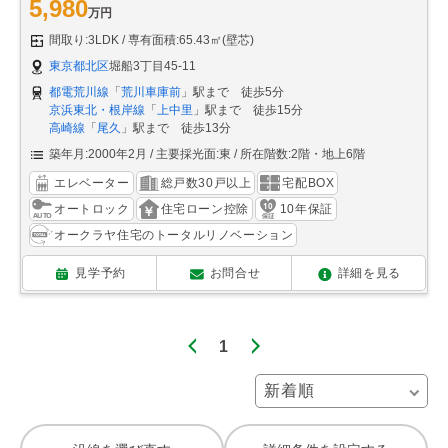
5,980
万円
間取り:3LDK
専有面積:65.43㎡(壁芯)
東京都北区
堀船3丁目45-11
都電荒川線
「
荒川車庫前
」駅まで 徒歩5分
京浜東北・根岸線
「
上中里
」駅まで 徒歩15分
高崎線
「
尾久
」駅まで 徒歩13分
築年月:2000年2月
主要採光面:東
所在階数:2階・地上6階
エレベーター
総戸数30戸以上
宅配BOX
オートロック
住宅ローン控除
10年保証
オークラヤ住宅のトータルリノベーション
見学予約
お問合せ
詳細を見る
1