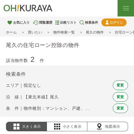
お気に入り
閲覧履歴
比較リスト
検索条件
ログイン
ホーム
買いたい
物件検索一覧
尾久の物件
住宅ローン
尾久の住宅ローン控除の物件
2
該当物件数
件
検索条件
エリア｜指定なし
変更
沿 線｜【東北本線】尾久
変更
条 件｜物件種別：マンション、戸建、土地 / 住宅ローン控除
変更
大きく表示
小さく表示
地図表示