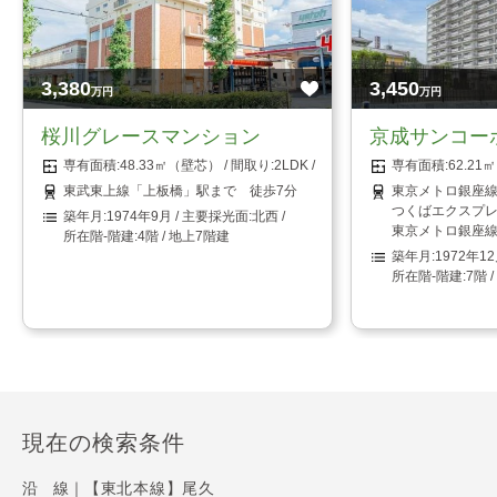
3,380
3,450
万円
万円
桜川グレースマンション
京成サンコー
48.33㎡（壁芯）
2LDK
62.2
東武東上線「上板橋」駅まで 徒歩7分
東京メトロ銀座線
つくばエクスプレ
1974年9月
北西
東京メトロ銀座線
4階 / 地上7階建
1972年1
7階 
現在の検索条件
沿 線｜
【東北本線】尾久