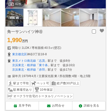
42枚
角一サンハイツ神谷
1,990
万円
間取り:1LDK
専有面積:40.5㎡(壁芯)
東京都北区
神谷3丁目18-8
東京メトロ南北線
「
志茂
」駅まで 徒歩8分
京浜東北・根岸線
「
東十条
」駅まで 徒歩16分
京浜東北・根岸線
「
赤羽
」駅まで 徒歩17分
築年月:1979年4月
主要採光面:東
所在階数:4階・地上5階
駅まで平坦
ペット可
総戸数30戸以上
駐車場空あり
10年保証
オークラヤ住宅のトータルリノベーション
見学予約
お問合せ
詳細を見る