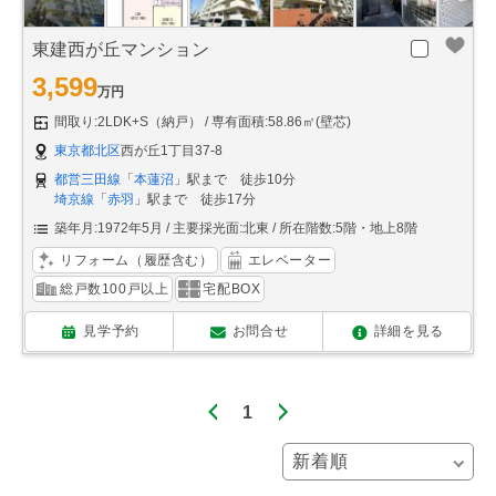
東建西が丘マンション
3,599
万円
間取り:2LDK+S（納戸）
専有面積:58.86㎡(壁芯)
東京都北区
西が丘1丁目37-8
都営三田線
「
本蓮沼
」駅まで 徒歩10分
埼京線
「
赤羽
」駅まで 徒歩17分
築年月:1972年5月
主要採光面:北東
所在階数:5階・地上8階
リフォーム（履歴含む）
エレベーター
総戸数100戸以上
宅配BOX
見学予約
お問合せ
詳細を見る
1