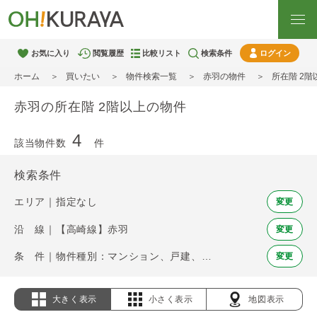
お気に入り
閲覧履歴
比較リスト
検索条件
ログイン
ホーム
買いたい
物件検索一覧
赤羽の物件
所在階 2
赤羽の所在階 2階以上の物件
4
該当物件数
件
検索条件
エリア｜指定なし
変更
沿 線｜【高崎線】赤羽
変更
条 件｜物件種別：マンション、戸建、土地 / 所在階 2階以上
変更
大きく表示
小さく表示
地図表示