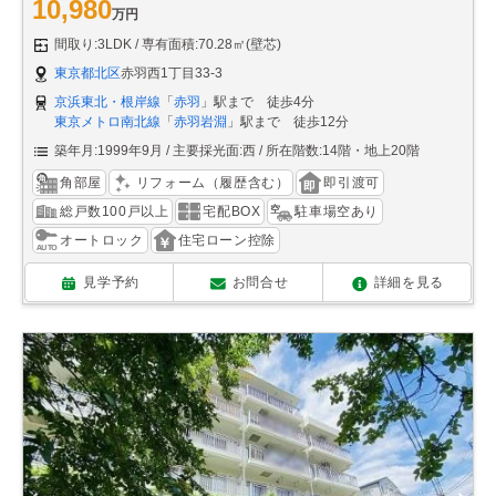
10,980
万円
間取り:3LDK
専有面積:70.28㎡(壁芯)
東京都北区
赤羽西1丁目33-3
京浜東北・根岸線
「
赤羽
」駅まで 徒歩4分
東京メトロ南北線
「
赤羽岩淵
」駅まで 徒歩12分
築年月:1999年9月
主要採光面:西
所在階数:14階・地上20階
角部屋
リフォーム（履歴含む）
即引渡可
総戸数100戸以上
宅配BOX
駐車場空あり
オートロック
住宅ローン控除
見学予約
お問合せ
詳細を見る