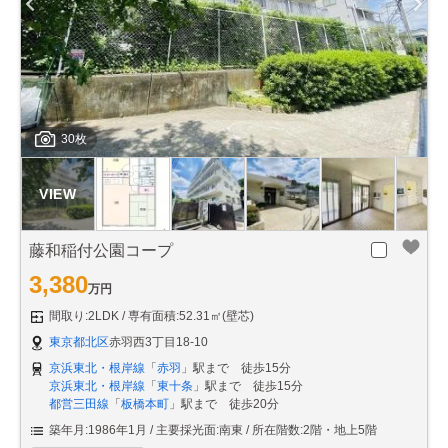
30枚
藤和稲付公園コープ
3,380
万円
間取り:2LDK
専有面積:52.31㎡(壁芯)
東京都北区
赤羽西3丁目18-10
京浜東北・根岸線
「
赤羽
」駅まで 徒歩15分
京浜東北・根岸線
「
東十条
」駅まで 徒歩15分
都営三田線
「
板橋本町
」駅まで 徒歩20分
築年月:1986年1月
主要採光面:南東
所在階数:2階・地上5階