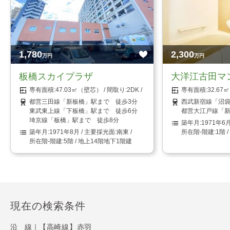
1,780
2,300
万円
万円
板橋スカイプラザ
大洋江古田マ
47.03㎡（壁芯）
2DK
32.6
都営三田線「新板橋」駅まで 徒歩3分
西武新宿線「沼袋
東武東上線「下板橋」駅まで 徒歩6分
都営大江戸線「新
埼京線「板橋」駅まで 徒歩8分
1971年6
1971年8月
南東
1階 
5階 / 地上14階地下1階建
現在の検索条件
沿 線｜
【高崎線】赤羽