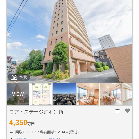
29枚
モア・ステージ浦和別所
4,350
万円
間取り:3LDK
専有面積:62.94㎡(壁芯)