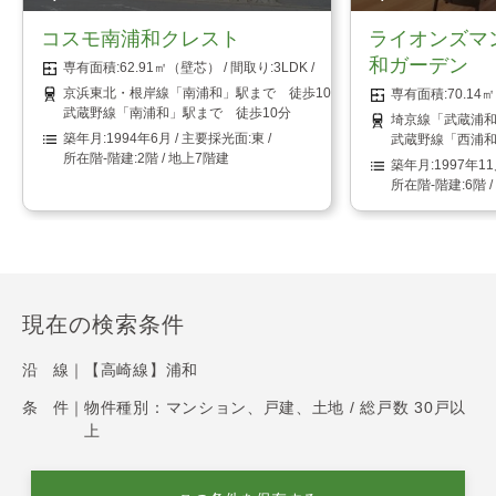
コスモ南浦和クレスト
ライオンズマ
和ガーデン
62.91㎡（壁芯）
3LDK
京浜東北・根岸線「南浦和」駅まで 徒歩10分
70.1
武蔵野線「南浦和」駅まで 徒歩10分
埼京線「武蔵浦和
1994年6月
東
武蔵野線「西浦和
2階 / 地上7階建
1997年1
6階 
現在の検索条件
沿 線｜
【高崎線】浦和
条 件｜
物件種別：マンション、戸建、土地 / 総戸数 30戸以
上