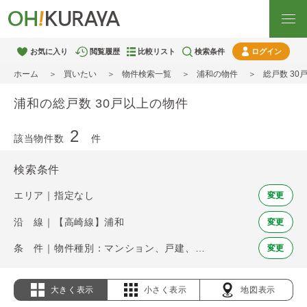
お気に入り
閲覧履歴
比較リスト
検索条件
ログイン
ホーム
買いたい
物件検索一覧
浦和の物件
総戸数 30
浦和の総戸数 30戸以上の物件
2
該当物件数
件
検索条件
エリア｜指定なし
変更
沿 線｜【高崎線】浦和
変更
条 件｜物件種別：マンション、戸建、土地 / 総戸数 30戸以上
変更
大きく表示
小さく表示
地図表示