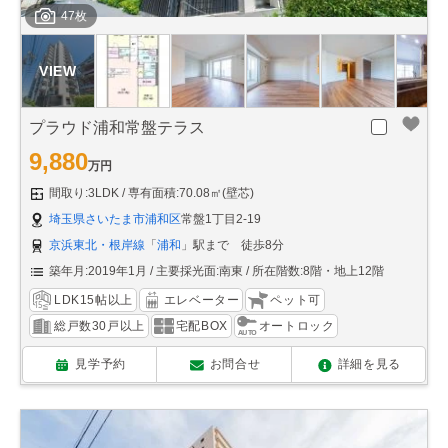
47枚
プラウド浦和常盤テラス
9,880
万円
間取り:3LDK
専有面積:70.08㎡(壁芯)
埼玉県さいたま市浦和区
常盤1丁目2-19
京浜東北・根岸線
「
浦和
」駅まで 徒歩8分
築年月:2019年1月
主要採光面:南東
所在階数:8階・地上12階
LDK15帖以上
エレベーター
ペット可
総戸数30戸以上
宅配BOX
オートロック
見学予約
お問合せ
詳細を見る