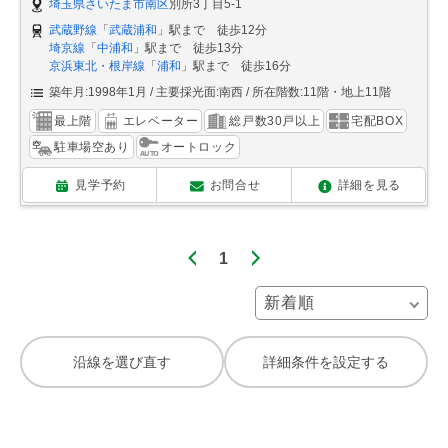
埼玉県さいたま市南区
別所3丁目5-1
武蔵野線
「
武蔵浦和
」駅まで 徒歩12分
埼京線
「
中浦和
」駅まで 徒歩13分
京浜東北・根岸線
「
浦和
」駅まで 徒歩16分
築年月:1998年1月
主要採光面:南西
所在階数:11階・地上11階
最上階
エレベーター
総戸数30戸以上
宅配BOX
駐車場空あり
オートロック
見学予約
お問合せ
詳細を見る
1
沿線を選び直す
詳細条件を設定する